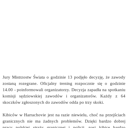
Jury Mistrzostw Świata o godzinie 13 podjęło decyzję, że zawody
zostaną rozegrane. Oficjalny trening rozpocznie się o godzinie
14.00 - poinformowali organizatorzy. Decyzja zapadła na spotkaniu
komisji sędziowskiej zawodów i organizatorów. Każdy z 64
skoczków zgłoszonych do zawodów odda po trzy skoki.
Kibiców w Harrachovie jest na razie niewielu, choć na przejściach
granicznych nie ma żadnych problemów. Dzięki bardzo dobrej
pracy polskiej straży granicznej i policji, nasi kibice bardzo