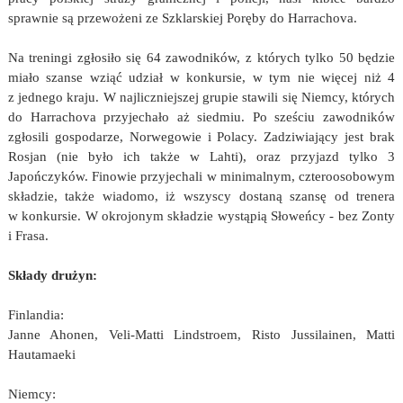
sprawnie są przewożeni ze Szklarskiej Poręby do Harrachova.
Na treningi zgłosiło się 64 zawodników, z których tylko 50 będzie
miało szanse wziąć udział w konkursie, w tym nie więcej niż 4
z jednego kraju. W najliczniejszej grupie stawili się Niemcy, których
do Harrachova przyjechało aż siedmiu. Po sześciu zawodników
zgłosili gospodarze, Norwegowie i Polacy. Zadziwiający jest brak
Rosjan (nie było ich także w Lahti), oraz przyjazd tylko 3
Japończyków. Finowie przyjechali w minimalnym, czteroosobowym
składzie, także wiadomo, iż wszyscy dostaną szansę od trenera
w konkursie. W okrojonym składzie wystąpią Słoweńcy - bez Zonty
i Frasa.
Składy drużyn:
Finlandia:
Janne Ahonen, Veli-Matti Lindstroem, Risto Jussilainen, Matti
Hautamaeki
Niemcy: