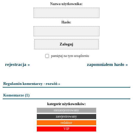
Nazwa użytkownika:
Hasło:
pamiętaj na tym urządzeniu
rejestracja »
zapomniałem hasło »
Regulamin komentarzy - rozwiń »
Komentarze (
1
)
kategorie użytkowników:
niezarejestrowany
zarejestrowany
redaktor
VIP