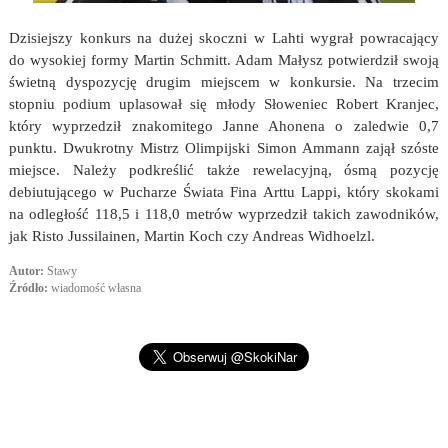
Dzisiejszy konkurs na dużej skoczni w Lahti wygrał powracający
do wysokiej formy Martin Schmitt. Adam Małysz potwierdził swoją
świetną dyspozycję drugim miejscem w konkursie. Na trzecim
stopniu podium uplasował się młody Słoweniec Robert Kranjec,
który wyprzedził znakomitego Janne Ahonena o zaledwie 0,7
punktu. Dwukrotny Mistrz Olimpijski Simon Ammann zajął szóste
miejsce. Należy podkreślić także rewelacyjną, ósmą pozycję
debiutującego w Pucharze Świata Fina Arttu Lappi, który skokami
na odległość 118,5 i 118,0 metrów wyprzedził takich zawodników,
jak Risto Jussilainen, Martin Koch czy Andreas Widhoelzl.
Autor:
Stawy
Źródło:
wiadomość własna