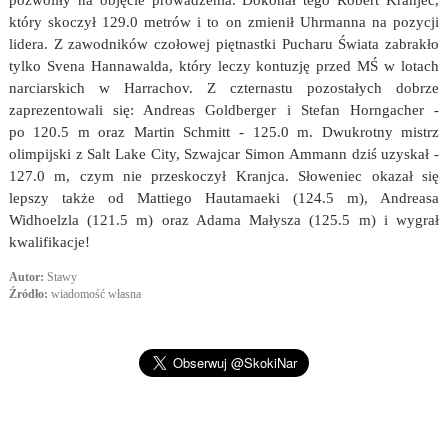
pozwoliły na objęcie prowadzenia. Dokonał tego Robert Kranjec,
który skoczył 129.0 metrów i to on zmienił Uhrmanna na pozycji
lidera. Z zawodników czołowej piętnastki Pucharu Świata zabrakło
tylko Svena Hannawalda, który leczy kontuzję przed MŚ w lotach
narciarskich w Harrachov. Z czternastu pozostałych dobrze
zaprezentowali się: Andreas Goldberger i Stefan Horngacher -
po 120.5 m oraz Martin Schmitt - 125.0 m. Dwukrotny mistrz
olimpijski z Salt Lake City, Szwajcar Simon Ammann dziś uzyskał -
127.0 m, czym nie przeskoczył Kranjca. Słoweniec okazał się
lepszy także od Mattiego Hautamaeki (124.5 m), Andreasa
Widhoelzla (121.5 m) oraz Adama Małysza (125.5 m) i wygrał
kwalifikacje!
Autor:
Stawy
Źródło:
wiadomość własna