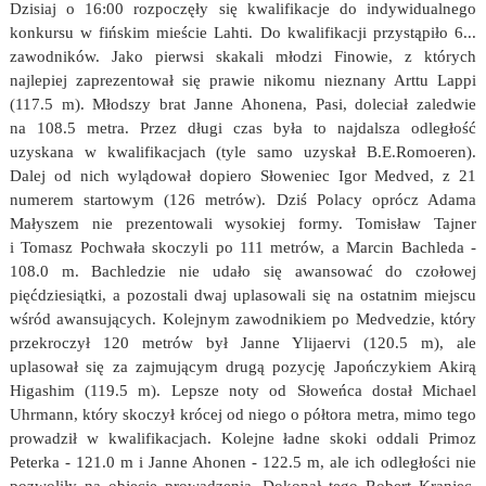
Dzisiaj o 16:00 rozpoczęły się kwalifikacje do indywidualnego
konkursu w fińskim mieście Lahti. Do kwalifikacji przystąpiło 6...
zawodników. Jako pierwsi skakali młodzi Finowie, z których
najlepiej zaprezentował się prawie nikomu nieznany Arttu Lappi
(117.5 m). Młodszy brat Janne Ahonena, Pasi, doleciał zaledwie
na 108.5 metra. Przez długi czas była to najdalsza odległość
uzyskana w kwalifikacjach (tyle samo uzyskał B.E.Romoeren).
Dalej od nich wylądował dopiero Słoweniec Igor Medved, z 21
numerem startowym (126 metrów). Dziś Polacy oprócz Adama
Małyszem nie prezentowali wysokiej formy. Tomisław Tajner
i Tomasz Pochwała skoczyli po 111 metrów, a Marcin Bachleda -
108.0 m. Bachledzie nie udało się awansować do czołowej
pięćdziesiątki, a pozostali dwaj uplasowali się na ostatnim miejscu
wśród awansujących. Kolejnym zawodnikiem po Medvedzie, który
przekroczył 120 metrów był Janne Ylijaervi (120.5 m), ale
uplasował się za zajmującym drugą pozycję Japończykiem Akirą
Higashim (119.5 m). Lepsze noty od Słoweńca dostał Michael
Uhrmann, który skoczył krócej od niego o półtora metra, mimo tego
prowadził w kwalifikacjach. Kolejne ładne skoki oddali Primoz
Peterka - 121.0 m i Janne Ahonen - 122.5 m, ale ich odległości nie