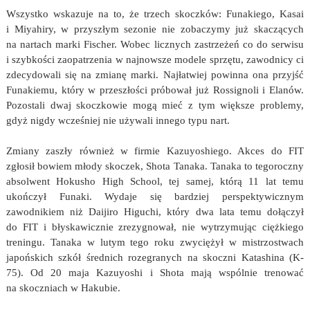
Wszystko wskazuje na to, że trzech skoczków: Funakiego, Kasai
i Miyahiry, w przyszłym sezonie nie zobaczymy już skaczących
na nartach marki Fischer. Wobec licznych zastrzeżeń co do serwisu
i szybkości zaopatrzenia w najnowsze modele sprzętu, zawodnicy ci
zdecydowali się na zmianę marki. Najłatwiej powinna ona przyjść
Funakiemu, który w przeszłości próbował już Rossignoli i Elanów.
Pozostali dwaj skoczkowie mogą mieć z tym większe problemy,
gdyż nigdy wcześniej nie używali innego typu nart.
Zmiany zaszły również w firmie Kazuyoshiego. Akces do FIT
zgłosił bowiem młody skoczek, Shota Tanaka. Tanaka to tegoroczny
absolwent Hokusho High School, tej samej, którą 11 lat temu
ukończył Funaki. Wydaje się bardziej perspektywicznym
zawodnikiem niż Daijiro Higuchi, który dwa lata temu dołączył
do FIT i błyskawicznie zrezygnował, nie wytrzymując ciężkiego
treningu. Tanaka w lutym tego roku zwyciężył w mistrzostwach
japońskich szkół średnich rozegranych na skoczni Katashina (K-
75). Od 20 maja Kazuyoshi i Shota mają wspólnie trenować
na skoczniach w Hakubie.