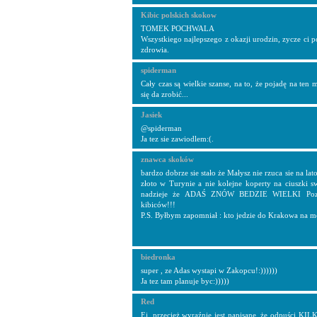
Kibic polskich skokow
TOMEK POCHWALA
Wszystkiego najlepszego z okazji urodzin, zycze ci 
zdrowia.
spiderman
Cały czas są wielkie szanse, na to, że pojadę na ten 
się da zrobić...
Jasiek
@spiderman
Ja tez sie zawiodlem:(.
znawca skoków
bardzo dobrze sie stało że Małysz nie rzuca sie na la
złoto w Turynie a nie kolejne koperty na ciuszki 
nadzieje że ADAŚ ZNÓW BEDZIE WIELKI Pozd
kibiców!!!
P.S. Byłbym zapomniał : kto jedzie do Krakowa na m
biedronka
super , ze Adas wystapi w Zakopcu!:))))))
Ja tez tam planuje byc:)))))
Red
Ej, przecież wyraźnie jest napisane, że odpuści 