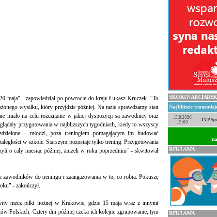
SKOKI NARCIARSK
20 maja" - zapowiedział po powrocie do kraju Łukasz Kruczek. "To
onego wysiłku, który przyjdzie później. Na razie sprawdzamy stan
Najbliższe transmis
e miało na celu rozeznanie w jakiej dyspozycji są zawodnicy oraz
13.8.2026
TVP Spo
15:00
wyglądały przygotowania w najbliższych tygodniach, kiedy to wszyscy
zdzielone - młodzi, poza treningiem pomagającym im budować
na
zaległości w szkole. Starszym pozostaje tylko trening. Przygotowania
REKLAMA
yli o cały miesiąc później, aniżeli w roku poprzednim" - skwitował
a zawodników do treningu i zaangażowania w to, co robią. Pokuszę
roku" - zakończył.
ywny mecz piłki nożnej w Krakowie, gdzie 15 maja wraz z innymi
tów Polskich. Cztery dni później czeka ich kolejne zgrupowanie, tym
REKLAMA