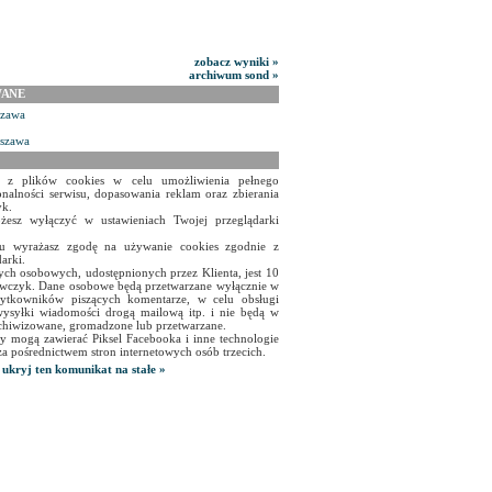
zobacz wyniki »
archiwum sond »
WANE
szawa
rszawa
a z plików cookies w celu umożliwienia pełnego
onalności serwisu, dopasowania reklam oraz zbierania
yk.
żesz wyłączyć w ustawieniach Twojej przeglądarki
isu wyrażasz zgodę na używanie cookies zgodnie z
arki.
ch osobowych, udostępnionych przez Klienta, jest 10
czyk. Dane osobowe będą przetwarzane wyłącznie w
użytkowników piszących komentarze, w celu obsługi
ysyłki wiadomości drogą mailową itp. i nie będą w
chiwizowane, gromadzone lub przetwarzane.
y mogą zawierać Piksel Facebooka i inne technologie
za pośrednictwem stron internetowych osób trzecich.
ukryj ten komunikat na stałe »