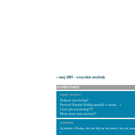
« maj 2005 - wszystkie artykuły
KOMENTARZE
mmm_krakow
Dołączy psycholog?
Przecież Kamila Wódkę spuścili w kanał... :|
Czyli jaki psycholog???
Może mnie ktoś oświecić?
svenistka
Ja jestem z Kraka, ale nie idę na ten mecz, bo nie ma
!