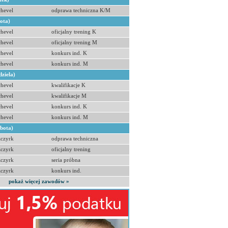
hevel
odprawa techniczna K/M
bota)
hevel
oficjalny trening K
hevel
oficjalny trening M
hevel
konkurs ind. K
hevel
konkurs ind. M
dziela)
hevel
kwalifikacje K
hevel
kwalifikacje M
hevel
konkurs ind. K
hevel
konkurs ind. M
obota)
zczyrk
odprawa techniczna
zczyrk
oficjalny trening
zczyrk
seria próbna
zczyrk
konkurs ind.
pokaż więcej zawodów »