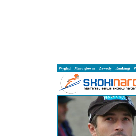
Wygląd
Menu główne
Zawody
Rankingi
W