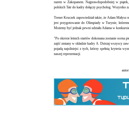
razem w Zakopanem. Najprawdopodobniej w piątek, 
polskich Tatr do kadry dołączy psycholog. Wszystko z
Trener Kruczek zapowiedział także, że Adam Małysz 
jest przygotowanie do Olimpiady w Turynie, którem
Możemy być jednak pewni udziału Adama w konkursi
"Po okresie letnich startów dokonana zostanie ocena
zajść zmiany w składzie kadry A. Dzisiaj wszyscy za
pojadą najsilniejsi z tych, którzy spełnią kryteria w
naszej reprezentacji.
auto