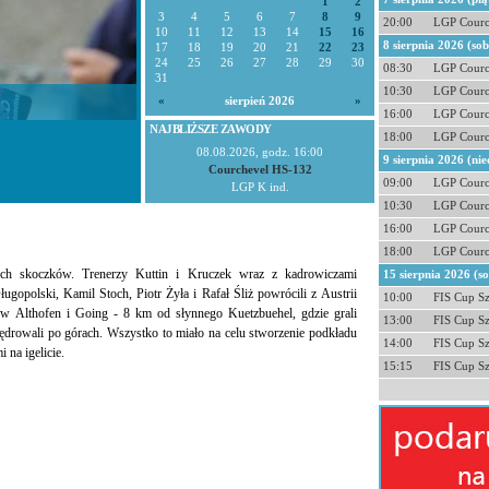
1
2
3
4
5
6
7
8
9
20:00
LGP Courc
10
11
12
13
14
15
16
8 sierpnia 2026 (so
17
18
19
20
21
22
23
24
25
26
27
28
29
30
08:30
LGP Courc
31
10:30
LGP Courc
«
sierpień 2026
»
16:00
LGP Courc
NAJBLIŻSZE ZAWODY
18:00
LGP Courc
08.08.2026, godz. 16:00
9 sierpnia 2026 (nie
Courchevel HS-132
09:00
LGP Courc
LGP K ind.
10:30
LGP Courc
16:00
LGP Courc
18:00
LGP Courc
kich skoczków. Trenerzy Kuttin i Kruczek wraz z kadrowiczami
15 sierpnia 2026 (s
gopolski, Kamil Stoch, Piotr Żyła i Rafał Śliż powrócili z Austrii
10:00
FIS Cup S
i w Althofen i Going - 8 km od słynnego Kuetzbuehel, gdzie grali
13:00
FIS Cup S
i wędrowali po górach. Wszystko to miało na celu stworzenie podkładu
14:00
FIS Cup S
na igelicie.
15:15
FIS Cup S