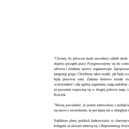
"Chcemy, by pierwsze skoki zawodnicy oddali około 
dopiero początek pracy. Przygotowujemy się do wzmoż
zdrowia i ustalamy sprawy organizacyjne. Zgrupowani
integrację grupy. Chcieliśmy także ustalić, jak będą 
będą pracować sami. Zadania domowe zostały ro
wytrzymałość i siłę ogólną organizmu, mają nadrabiać 
na poważnie rozpoczną się w drugiej połowie maja, cz
Kruczek.
"Muszę powiedzieć, że jestem zadowolony z podejści
się nawet o stwierdzenie, że jest lepiej niż w ubiegłym 
Najbliższe plany polskich kadrowiczów to charytat
kolegami ze skoczni zmierzą się z Reprezentacją Artys