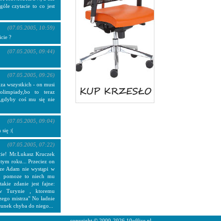
le czytacie to co jest
(07.05.2005, 10:59)
cie ?
(07.05.2005, 09:44)
(07.05.2005, 09:26)
za wszystkich - on musi
limpiady,bo to teraz
,gdyby coś mu się nie
(07.05.2005, 09:04)
się :(
(07.05.2005, 07:22)
jcie! Mr.Łukasz Kruczek
mtym roku... Przeciez on
a ze Adam nie wystąpi w
mu pomoze to niech mu
akie zdanie jest fajne:
w Turynie , ktoremu
ego mistrza" No ładnie
cunek chyba do niego...
copyright © 2000-2026
10office.pl