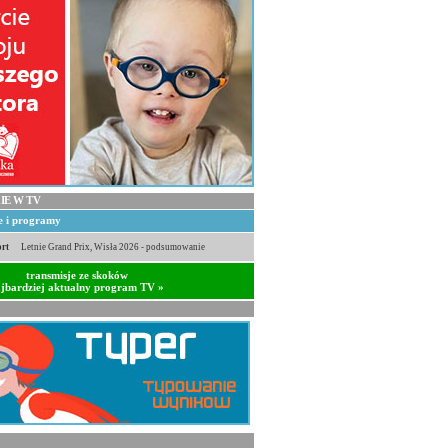
IE W TV
je i programy
rt
Letnie Grand Prix, Wisła 2026 - podsumowanie
transmisje ze skoków
jbardziej aktualny program TV »