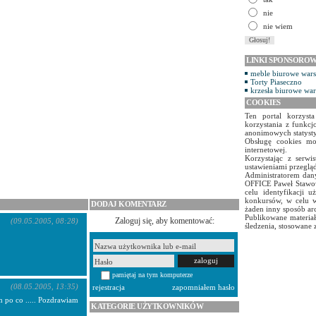
nie
nie wiem
LINKI SPONSORO
meble biurowe war
Torty Piaseczno
krzesła biurowe wa
COOKIES
Ten portal korzyst
korzystania z funkcj
anonimowych statyst
Obsługę cookies mo
internetowej.
Korzystając z serw
ustawieniami przegląd
Administratorem dany
OFFICE Paweł Stawow
celu identyfikacji 
konkursów, w celu w
DODAJ KOMENTARZ
żaden inny sposób ar
Publikowane materiał
Zaloguj się, aby komentować:
(09.05.2005, 08:28)
śledzenia, stosowane 
pamiętaj na tym komputerze
(08.05.2005, 13:35)
rejestracja
zapomniałem hasło
m po co ..... Pozdrawiam
KATEGORIE UŻYTKOWNIKÓW