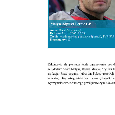
Małysz odpuści Letnie GP
Autor:
Paweł Stawowczyk
Dodano:
7 maja 2005, 00:05
Źródło:
wiadomość na podstawie Sports.pl, TVP, PAP
Komentarzy:
13
Zakończyło się pierwsze letnie zgrupowanie pols
w składzie: Adam Małysz, Robert Mateja, Krystian Dłu
do kraju. Przez ostatnich kilka dni Polacy trenowal
w tenisa, piłkę nożną, jeździli na rowerach, biegali 
wytrzymałościowo-siłowego przed pierwszymi skokami 