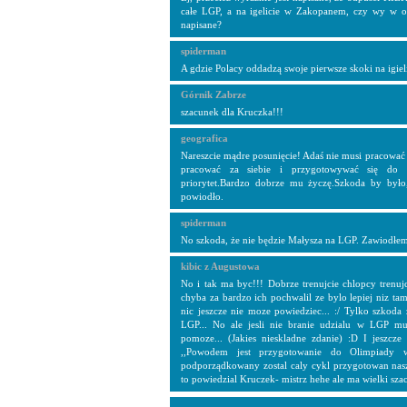
całe LGP, a na igelicie w Zakopanem, czy wy w ogó
napisane?
spiderman
A gdzie Polacy oddadzą swoje pierwsze skoki na igieli
Górnik Zabrze
szacunek dla Kruczka!!!
geografica
Nareszcie mądre posunięcie! Adaś nie musi pracować 
pracować za siebie i przygotowywać się do o
priorytet.Bardzo dobrze mu życzę.Szkoda by było
powiodło.
spiderman
No szkoda, że nie będzie Małysza na LGP. Zawiodłem 
kibic z Augustowa
No i tak ma byc!!! Dobrze trenujcie chlopcy trenu
chyba za bardzo ich pochwalil ze bylo lepiej niz ta
nic jeszcze nie moze powiedziec... :/ Tylko szkod
LGP... No ale jesli nie branie udzialu w LGP 
pomoze... (Jakies nieskladne zdanie) :D I jeszcze t
,,Powodem jest przygotowanie do Olimpiady 
podporządkowany zostal caly cykl przygotowan nasz
to powiedzial Kruczek- mistrz hehe ale ma wielki sza