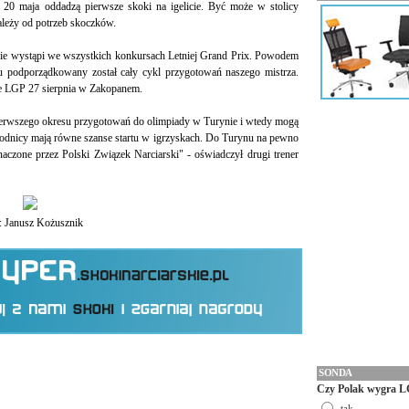
20 maja oddadzą pierwsze skoki na igelicie. Być może w stolicy
ależy od potrzeb skoczków.
nie wystąpi we wszystkich konkursach Letniej Grand Prix. Powodem
u podporządkowany został cały cykl przygotowań naszego mistrza.
e LGP 27 sierpnia w Zakopanem.
 pierwszego okresu przygotowań do olimpiady w Turynie i wtedy mogą
wodnicy mają równe szanse startu w igrzyskach. Do Turynu na pewno
yznaczone przez Polski Związek Narciarski" - oświadczył drugi trener
r: Janusz Kożusznik
SONDA
Czy Polak wygra L
tak