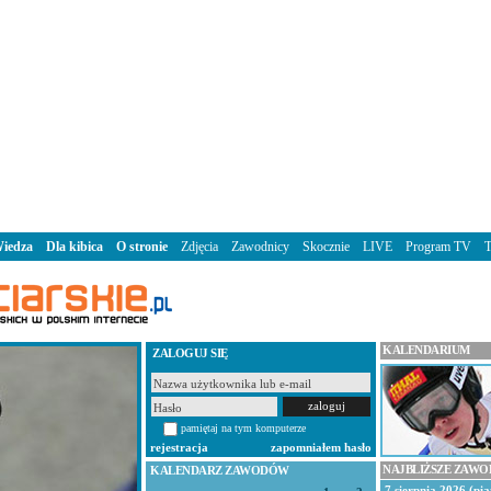
iedza
Dla kibica
O stronie
Zdjęcia
Zawodnicy
Skocznie
LIVE
Program TV
KALENDARIUM
ZALOGUJ SIĘ
pamiętaj na tym komputerze
rejestracja
zapomniałem hasło
NAJBLIŻSZE ZAW
KALENDARZ ZAWODÓW
7 sierpnia 2026 (pią