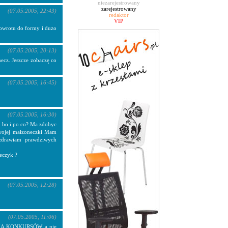
niezarejestrowany
zarejestrowany
(07.05.2005, 22:43)
redaktor
VIP
powrotu do formy i duzo
(07.05.2005, 20:13)
mecz. Jeszcze zobaczę co
(07.05.2005, 16:45)
(07.05.2005, 16:30)
to bo i po co? Ma zdobyc
swojej małzoneczki Mam
rawiam prawdziwych
eczyk ?
(07.05.2005, 12:28)
(07.05.2005, 11:06)
KILKA KONKURSÓW, a nie