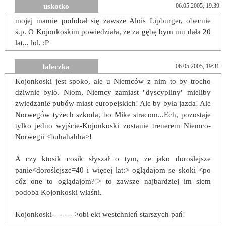
uskotko
06.05.2005, 19:39
mojej mamie podobał się zawsze Alois Lipburger, obecnie
ś.p. O Kojonkoskim powiedziała, że za gębę bym mu dała 20
lat... lol. :P
laleczka
06.05.2005, 19:31
Kojonkoski jest spoko, ale u Niemców z nim to by trocho
dziwnie było. Niom, Niemcy zamiast "dyscypliny" mieliby
zwiedzanie pubów miast europejskich! Ale by była jazda! Ale
Norwegów tyżech szkoda, bo Mike stracom...Ech, pozostaje
tylko jedno wyjście-Kojonkoski zostanie trenerem Niemco-
Norwegii <buhahahha>!
A czy ktosik cosik słyszał o tym, że jako doroślejsze
panie<doroślejsze=40 i więcej lat:> oglądajom se skoki <po
cóz one to oglądajom?!> to zawsze najbardziej im siem
podoba Kojonkoski właśni.
Kojonkoski--------->obi ekt westchnień starszych pań!