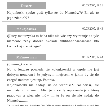
Dexter
06.05.2005, 19:11
Kojonkoski spoko gość tylko że do Niemców?:/ Eh ale to
jego zdanie???
makojoski44
06.05.2005, 18:43
@lucy maturzyska to baba nikt nie wie czy wytrenuje na tyle
niemcow zeby dobrze skokali hhhhhhhhhaaaaaaaaa kto
kocha kojonkoskiego?
MrSnowman
06.05.2005, 17:43
@mmm_krakow
No to jeszcze powiedz, że kojonkowski w ogóle nie jest
dobrym trenerem i że jedynym miejscem w jakim by się do
czegoś nadawał jest np. Estonia.
Kojonkowski nie nadaje się do techniki?? No wiesz, ale
rezultaty to on ma.... Miał je z każdą reprezentacją z którą
pracował, a więc nie mów mi tu że on się nie nadaje do
Niemców.......
Ja uważam że bardzo by Niemcom pomógł i odbudował im