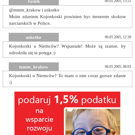
Jasiek
06.05.2005, 13:21
@mmm_krakow i uskotko
Moim zdaniem Kojonkoski powinien byc trenerem skokow
narciarskich w Polsce.
uskotko
06.05.2005, 12:39
Kojonkoski u Niemców? Wspaniale! Może są szanse, by
odrodziła się ta potęga :)
mmm_krakow
06.05.2005, 08:03
Kojonkoski u Niemców? To mam o nim coraz gorsze zdanie
:)