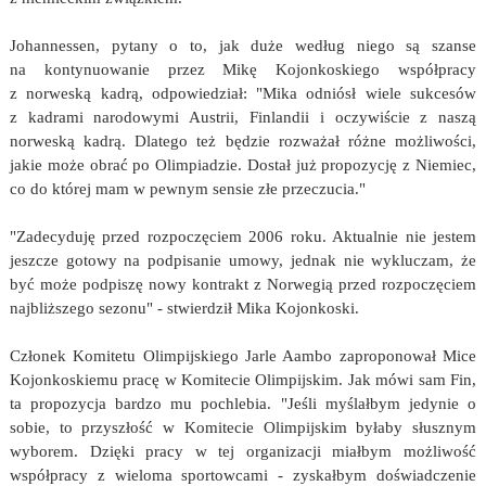
Johannessen, pytany o to, jak duże według niego są szanse
na kontynuowanie przez Mikę Kojonkoskiego współpracy
z norweską kadrą, odpowiedział: "Mika odniósł wiele sukcesów
z kadrami narodowymi Austrii, Finlandii i oczywiście z naszą
norweską kadrą. Dlatego też będzie rozważał różne możliwości,
jakie może obrać po Olimpiadzie. Dostał już propozycję z Niemiec,
co do której mam w pewnym sensie złe przeczucia."
"Zadecyduję przed rozpoczęciem 2006 roku. Aktualnie nie jestem
jeszcze gotowy na podpisanie umowy, jednak nie wykluczam, że
być może podpiszę nowy kontrakt z Norwegią przed rozpoczęciem
najbliższego sezonu" - stwierdził Mika Kojonkoski.
Członek Komitetu Olimpijskiego Jarle Aambo zaproponował Mice
Kojonkoskiemu pracę w Komitecie Olimpijskim. Jak mówi sam Fin,
ta propozycja bardzo mu pochlebia. "Jeśli myślałbym jedynie o
sobie, to przyszłość w Komitecie Olimpijskim byłaby słusznym
wyborem. Dzięki pracy w tej organizacji miałbym możliwość
współpracy z wieloma sportowcami - zyskałbym doświadczenie