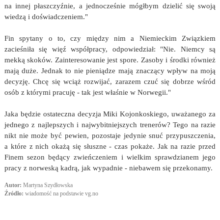
na innej płaszczyźnie, a jednocześnie mógłbym dzielić się swoją
wiedzą i doświadczeniem."
Fin spytany o to, czy między nim a Niemieckim Związkiem
zacieśniła się więź współpracy, odpowiedział: "Nie. Niemcy są
mekką skoków. Zainteresowanie jest spore. Zasoby i środki również
mają duże. Jednak to nie pieniądze mają znaczący wpływ na moją
decyzję. Chcę się wciąż rozwijać, zarazem czuć się dobrze wśród
osób z którymi pracuję - tak jest właśnie w Norwegii."
Jaka będzie ostateczna decyzja Miki Kojonkoskiego, uważanego za
jednego z najlepszych i najwybitniejszych trenerów? Tego na razie
nikt nie może być pewien, pozostaje jedynie snuć przypuszczenia,
a które z nich okażą się słuszne - czas pokaże. Jak na razie przed
Finem sezon będący zwieńczeniem i wielkim sprawdzianem jego
pracy z norweską kadrą, jak wypadnie - niebawem się przekonamy.
Autor:
Martyna Szydłowska
Źródło:
wiadomość na podstawie vg.no