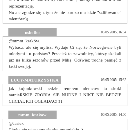
reprezentację.
No ale zgodze się z tym że nie bardzo mu idzie "szlifowanie"
talentów:))
uskotko
06.05.2005, 16:54
@mmm_kraków.
Wybacz, ale się mylisz. Wydaje Ci się, że Norwegowie byli
młodymi i u podstaw? Przecież to zawodnicy, którzy skakali
już na kilka sezonów przed Miką. Odśwież trochę pamięć z
łaski swojej.
LUCY-MATURZYSTKA
06.05.2005, 15:32
jak kojonkowski bedzie trenerem niemcow to skoki
narciaRSKIE ZROBIA SIE NUDNE I NIKT NIE BEDZIE
CHCIAL ICH OGLADAC!!!1
mmm_krakow
06.05.2005, 14:00
@Jasiek
Chyba cię wiosenne słonko przypiekło :)