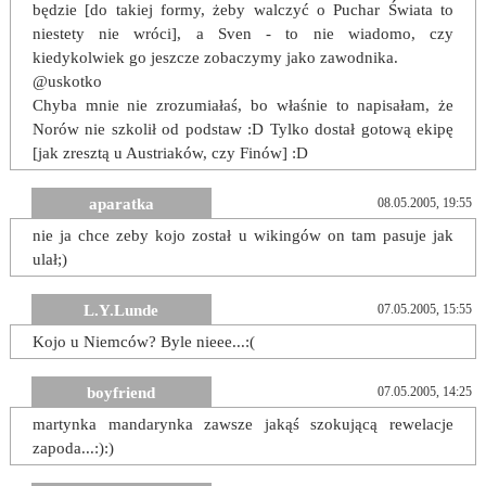
będzie [do takiej formy, żeby walczyć o Puchar Świata to
niestety nie wróci], a Sven - to nie wiadomo, czy
kiedykolwiek go jeszcze zobaczymy jako zawodnika.
@uskotko
Chyba mnie nie zrozumiałaś, bo właśnie to napisałam, że
Norów nie szkolił od podstaw :D Tylko dostał gotową ekipę
[jak zresztą u Austriaków, czy Finów] :D
aparatka
08.05.2005, 19:55
nie ja chce zeby kojo został u wikingów on tam pasuje jak
ulał;)
L.Y.Lunde
07.05.2005, 15:55
Kojo u Niemców? Byle nieee...:(
boyfriend
07.05.2005, 14:25
martynka mandarynka zawsze jakąś szokującą rewelacje
zapoda...:):)