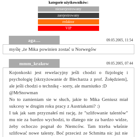
kategorie użytkowników:
niezarejestrowany
zarejestrowany
redaktor
VIP
aga....
09.05.2005, 11:54
myślę ,że Mika powinien zostać u Norwegów
mmm_krakow
09.05.2005, 07:44
Kojonkoski jest rewelacyjny jeśli chodzi o fizjologię i
psychologię [skrzyżowanie dr Blecharza z prof. Żołędziem],
ale jeśli chodzi o technikę - sorry, ale marniutko :D
@MrSnowman
No to zamieniam sie w słuch, jakie to Mika Geniusz miał
sukcesy w drugim roku pracy z Austriakami? :)
I tak jak sam przyznałeś mi rację, że "szlifowanie talentów"
mu nie za bardzo wychodzi, to dlatego nie za bardzo widze,
żeby ochoczo pognał do Niemców. Tam trzeba właśnie
szlifować nowe talenty. Boć przecież ze Schmitta nic już nie