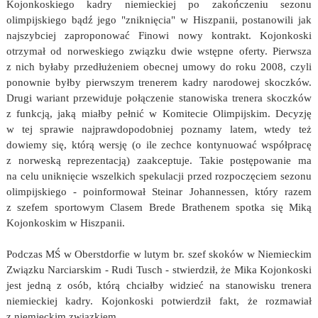
Kojonkoskiego kadry niemieckiej po zakończeniu sezonu
olimpijskiego bądź jego "zniknięcia" w Hiszpanii, postanowili jak
najszybciej zaproponować Finowi nowy kontrakt. Kojonkoski
otrzymał od norweskiego związku dwie wstępne oferty. Pierwsza
z nich byłaby przedłużeniem obecnej umowy do roku 2008, czyli
ponownie byłby pierwszym trenerem kadry narodowej skoczków.
Drugi wariant przewiduje połączenie stanowiska trenera skoczków
z funkcją, jaką miałby pełnić w Komitecie Olimpijskim. Decyzję
w tej sprawie najprawdopodobniej poznamy latem, wtedy też
dowiemy się, którą wersję (o ile zechce kontynuować współpracę
z norweską reprezentacją) zaakceptuje. Takie postępowanie ma
na celu uniknięcie wszelkich spekulacji przed rozpoczęciem sezonu
olimpijskiego - poinformował Steinar Johannessen, który razem
z szefem sportowym Clasem Brede Brathenem spotka się Miką
Kojonkoskim w Hiszpanii.
Podczas MŚ w Oberstdorfie w lutym br. szef skoków w Niemieckim
Związku Narciarskim - Rudi Tusch - stwierdził, że Mika Kojonkoski
jest jedną z osób, którą chciałby widzieć na stanowisku trenera
niemieckiej kadry. Kojonkoski potwierdził fakt, że rozmawiał
z niemieckim związkiem.