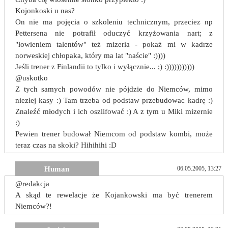
Kojonkoski u nas?
On nie ma pojęcia o szkoleniu technicznym, przeciez np
Pettersena nie potrafił oduczyć krzyżowania nart; z
"łowieniem talentów" też mizeria - pokaż mi w kadrze
norweskiej chłopaka, który ma lat "naście" :))))
Jeśli trener z Finlandii to tylko i wyłącznie... ;) :)))))))))))
@uskotko
Z tych samych powodów nie pójdzie do Niemców, mimo
niezłej kasy :) Tam trzeba od podstaw przebudowac kadrę :)
Znaleźć młodych i ich oszlifować :) A z tym u Miki mizernie
:)
Pewien trener budował Niemcom od podstaw kombi, może
teraz czas na skoki? Hihihihi :D
Human
06.05.2005, 13:27
@redakcja
A skąd te rewelacje że Kojankowski ma być trenerem
Niemców?!