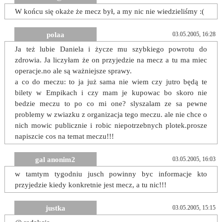
W końcu się okaże że mecz był, a my nic nie wiedzieliśmy :(
polaa
03.05.2005, 16:28
Ja też lubie Daniela i życze mu szybkiego powrotu do
zdrowia. Ja liczyłam że on przyjedzie na mecz a tu ma miec
operacje.no ale są ważniejsze sprawy.
a co do meczu: to ja już sama nie wiem czy jutro będą te
bilety w Empikach i czy mam je kupowac bo skoro nie
bedzie meczu to po co mi one? slyszalam ze sa pewne
problemy w zwiazku z organizacja tego meczu. ale nie chce o
nich mowic publicznie i robic niepotrzebnych plotek.prosze
napiszcie cos na temat meczu!!!
gal anonim2
03.05.2005, 16:03
w tamtym tygodniu jusch powinny byc informacje kto
przyjedzie kiedy konkretnie jest mecz, a tu nic!!!
justka
03.05.2005, 15:15