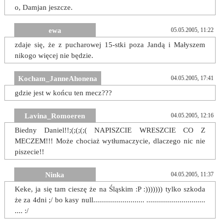
o, Damjan jeszcze.
ewa
05.05.2005, 11:22
zdaje się, że z pucharowej 15-stki poza Jandą i Małyszem
nikogo więcej nie będzie.
Kocham_JanneAhonena
04.05.2005, 17:41
gdzie jest w końcu ten mecz???
Lavina_Romoeren
04.05.2005, 12:16
Biedny Daniel!!;(;(;(;( NAPISZCIE WRESZCIE CO Z
MECZEM!!! Może chociaż wytłumaczycie, dlaczego nic nie
piszecie!!
Ninka
04.05.2005, 11:37
Keke, ja się tam cieszę że na Śląskim :P :))))))) tylko szkoda
że za 4dni ;/ bo kasy null.......................... ..............................
.... :/