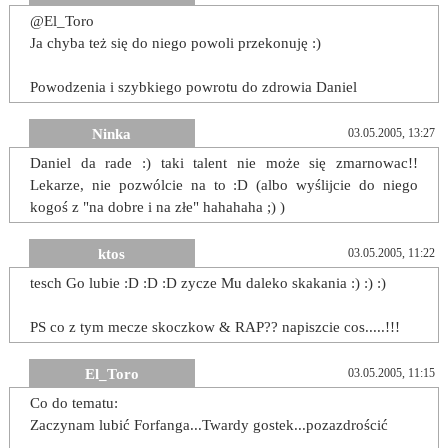
@El_Toro
Ja chyba też się do niego powoli przekonuję :)
Powodzenia i szybkiego powrotu do zdrowia Daniel
Ninka
03.05.2005, 13:27
Daniel da rade :) taki talent nie może się zmarnowac!!
Lekarze, nie pozwólcie na to :D (albo wyślijcie do niego
kogoś z "na dobre i na złe" hahahaha ;) )
ktos
03.05.2005, 11:22
tesch Go lubie :D :D :D zycze Mu daleko skakania :) :) :)
PS co z tym mecze skoczkow & RAP?? napiszcie cos.....!!!
El_Toro
03.05.2005, 11:15
Co do tematu:
Zaczynam lubić Forfanga...Twardy gostek...pozazdrościć