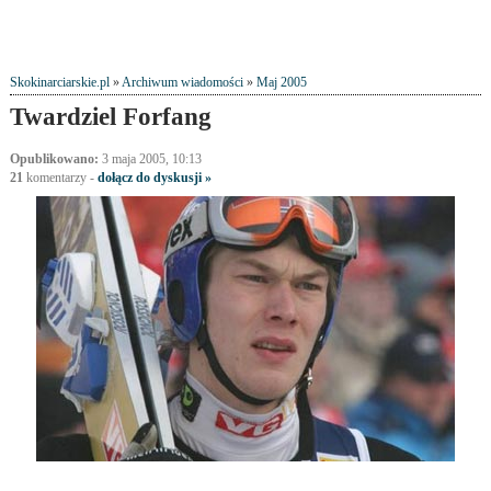
Skokinarciarskie.pl
»
Archiwum wiadomości
»
Maj 2005
Twardziel Forfang
Opublikowano:
3 maja 2005, 10:13
21
komentarzy
-
dołącz do dyskusji »