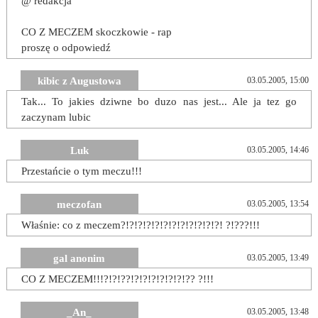
@ redakcja
CO Z MECZEM skoczkowie - rap
proszę o odpowiedź
kibic z Augustowa
03.05.2005, 15:00
Tak... To jakies dziwne bo duzo nas jest... Ale ja tez go
zaczynam lubic
Luk
03.05.2005, 14:46
Przestańcie o tym meczu!!!
meczofan
03.05.2005, 13:54
Właśnie: co z meczem?!?!?!?!?!?!?!?!?!?!?!?! ?!???!!!
gal anonim
03.05.2005, 13:49
CO Z MECZEM!!!?!?!??!?!?!?!?!?!?!?? ?!!!
_An_
03.05.2005, 13:48