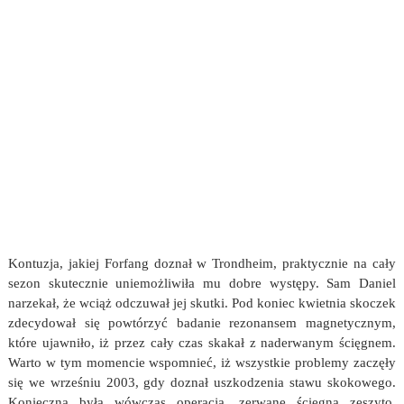
Kontuzja, jakiej Forfang doznał w Trondheim, praktycznie na cały
sezon skutecznie uniemożliwiła mu dobre występy. Sam Daniel
narzekał, że wciąż odczuwał jej skutki. Pod koniec kwietnia skoczek
zdecydował się powtórzyć badanie rezonansem magnetycznym,
które ujawniło, iż przez cały czas skakał z naderwanym ścięgnem.
Warto w tym momencie wspomnieć, iż wszystkie problemy zaczęły
się we wrześniu 2003, gdy doznał uszkodzenia stawu skokowego.
Konieczna była wówczas operacja, zerwane ścięgna zeszyto,