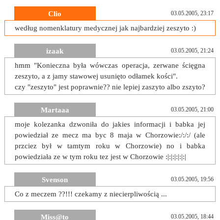
Clio
03.05.2005, 23:17
według nomenklatury medycznej jak najbardziej zeszyto :)
izaak
03.05.2005, 21:24
hmm "Konieczna była wówczas operacja, zerwane ścięgna
zeszyto, a z jamy stawowej usunięto odłamek kości".
czy "zeszyto" jest poprawnie?? nie lepiej zaszyto albo zszyto?
Martaaa
03.05.2005, 21:00
moje kolezanka dzwoniła do jakies informacji i babka jej
powiedział ze mecz ma byc 8 maja w Chorzowie:/:/:/ (ale
przciez był w tamtym roku w Chorzowie) no i babka
powiedziała ze w tym roku tez jest w Chorzowie :|:|:|:|:|:|
Svenson
03.05.2005, 19:56
Co z meczem ??!!! czekamy z niecierpliwością ...
Miss@to
03.05.2005, 18:44