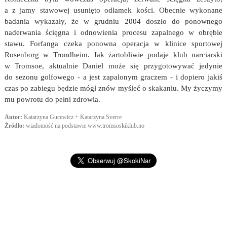
a z jamy stawowej usunięto odłamek kości. Obecnie wykonane
badania wykazały, że w grudniu 2004 doszło do ponownego
naderwania ścięgna i odnowienia procesu zapalnego w obrębie
stawu. Forfanga czeka ponowna operacja w klinice sportowej
Rosenborg w Trondheim. Jak żartobliwie podaje klub narciarski
w Tromsoe, aktualnie Daniel może się przygotowywać jedynie
do sezonu golfowego - a jest zapalonym graczem - i dopiero jakiś
czas po zabiegu będzie mógł znów myśleć o skakaniu. My życzymy
mu powrotu do pełni zdrowia.
Autor:
Katarzyna Gucewicz + Katarzyna Sverre
Źródło:
wiadomość na podstawie www.tromsoskiklub.no