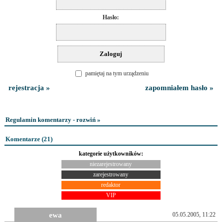
Hasło:
pamiętaj na tym urządzeniu
rejestracja »
zapomniałem hasło »
Regulamin komentarzy - rozwiń »
Komentarze (
21
)
kategorie użytkowników:
niezarejestrowany
zarejestrowany
redaktor
VIP
ewa
05.05.2005, 11:22