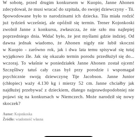
W sobotę, przed drugim konkursem w Kuopio, Janne Ahonen
zdecydował, że musi wracać do szpitala, do swojej dziewczyny - Tii.
Spowodowane było to narodzinami ich dziecka. Tiia miała rodzić
już tydzień wcześniej, ale opóźnił się termin. Trener Kojonkoski
zwolnił Janne z konkursu, zwłaszcza, że nie szło mu najlepiej
poprzedniego dnia. Widać było, że jest myślami gdzie indziej. Od
dawna jednak wiadomo, że Ahonen nigdy nie lubił skoczni
w Kuopio - zarówno rok, jak i dwa lata temu spisywał się tutaj
wyjątkowo źle. Jak się okazało termin porodu przedłużył się do...
wczoraj. To właśnie w poniedziałek Janne Ahonen został ojcem!
Szczęśliwy tatuś cały czas był przy porodzie i wspomagał
psychicznie swoją dziewczynę Tije Jacobson. Janne Junior
(chłopiec) waży 4.130 kg i mierzy 52 cm. Janne chciałby jak
najdłużej przebywać z dzieckiem, dlatego najprawdopodobniej nie
pojawi się na konkursach w Niemczech. Może narodził się nowy
skoczek?
Autor:
Kojonkoska
Źródło:
wiadomość własna