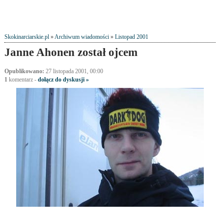
Skokinarciarskie.pl
»
Archiwum wiadomości
»
Listopad 2001
Janne Ahonen został ojcem
Opublikowano:
27 listopada 2001, 00:00
1
komentarz
-
dołącz do dyskusji »