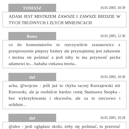
TOMASZ
16.01.2005, 18:39
ADAM JEST MISTRZEM ZAWSZE I ZAWSZE BIEDZIE W
TYCH TRUDNYCH I ZLYCH MNIEJSCACH
llama
16.01.2005, 12:30
co do komentatorów to rzeczywiście szaranowicz z
przeproszenie pieprzy bzdury ale przynajmniej jest zabawnie
i można sie pośmiać a jesli niby to ma przynosić pecha
adamowi to... hahaha ciekawa teoria..
daf
16.01.2005, 10:30
acha, @wojcias - jeśli już to chyba raczej Kurzajewski niż
Kurowski, ale ja osobiście bardzo cenię Stanisawa Snopka -
bez wykrzykiwania i ekscesów, ale za to rzeczowo i
solidnie...
daf
16.01.2005, 10:28
@alex - jesli oglądasz skoki, żeby się pośmiać, to przerzuć