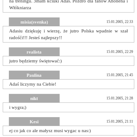
na treningu. 3mam kciuki Adaś. Pozdro dla fanów Ahonena i
Włókniarza
misia(svenka)
15.01.2005, 22:33
Adasiu dziękuję i wierzę, że jutro Polska wpadnie w szał
radośći!!! Jesteś najlepszy!!
realista
15.01.2005, 22:29
jutro będziemy świętować:)
Paulina
15.01.2005, 21:45
Adaś liczymy na Ciebie!
nikt
15.01.2005, 21:28
i wygra;)
Kesi
15.01.2005, 21:11
ej co jak co ale małysz musi wygac u nas:)