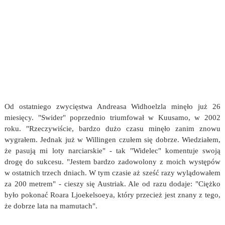
Od ostatniego zwycięstwa Andreasa Widhoelzla minęło już 26
miesięcy. "Swider" poprzednio triumfował w Kuusamo, w 2002
roku. "Rzeczywiście, bardzo dużo czasu minęło zanim znowu
wygrałem. Jednak już w Willingen czułem się dobrze. Wiedziałem,
że pasują mi loty narciarskie" - tak "Widelec" komentuje swoją
drogę do sukcesu. "Jestem bardzo zadowolony z moich występów
w ostatnich trzech dniach. W tym czasie aż sześć razy wylądowałem
za 200 metrem" - cieszy się Austriak. Ale od razu dodaje: "Ciężko
było pokonać Roara Ljoekelsoeya, który przecież jest znany z tego,
że dobrze lata na mamutach".