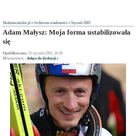
Skokinarciarskie.pl
»
Archiwum wiadomości
»
Styczeń 2005
Adam Małysz: Moja forma ustabilizowała
się
Opublikowano:
15 stycznia 2005, 20:58
20
komentarzy
-
dołącz do dyskusji »