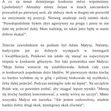
A co na temat dzisiejszego konkursu mówi wspomniany
Ljoekelsoey? Aktualny mistrz świata w lotach narciarskich
prowadził po pierwszej serii, ale słabszy skok w drugiej nie pozwolił
na utrzymanie tej pozycji. Norweg analizuje swój ostatni skok:
"Prawdopodobnie byłem zbyt agresywny na progu i przez to nie
dało się polecieć dalej. Mam nadzieję, że także jutro będę w stanie
dobrze skakać".
Trzecim zawodnikiem na podium był Adam Małysz. Niestety,
tradycyjnie już po dobrych występach w treningach
i kwalifikacjach, Polakowi nie udało się stanąć na najwyższym
stopniu w konkursie głównym. Ten fakt potwierdza sam Małysz:
"Moja forma wreszcie się ustabilizowała. Jednak cały czas
w konkursach popełniam dużo błędów. W pierwszym skoku trochę
za bardzo wybiłem się w górę i później brakowało tej szybkości,
żeby dalej polecieć. Podczas treningów szło mi lepiej". Na szczęście
Polak wie, co powinien zrobić, aby osiągać lepsze wyniki: "Muszę
się trochę bardziej koncentrować, a wtedy wrócę na szczyt". Mimo
wszystko Małysz nie narzeka: "Ale jestem zadowolony, miałem
bardzo dobry drugi skok, treningowy skok również".