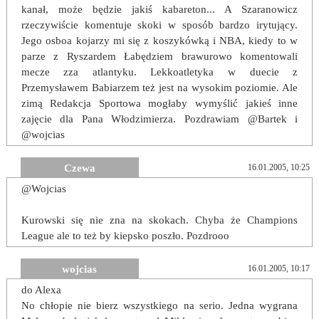
kanał, może będzie jakiś kabareton... A Szaranowicz
rzeczywiście komentuje skoki w sposób bardzo irytujący.
Jego osboa kojarzy mi się z koszykówką i NBA, kiedy to w
parze z Ryszardem Łabędziem brawurowo komentowali
mecze zza atlantyku. Lekkoatletyka w duecie z
Przemysławem Babiarzem też jest na wysokim poziomie. Ale
zimą Redakcja Sportowa mogłaby wymyślić jakieś inne
zajęcie dla Pana Włodzimierza. Pozdrawiam @Bartek i
@wojcias
Czewa
16.01.2005, 10:25
@Wojcias
Kurowski się nie zna na skokach. Chyba że Champions
League ale to też by kiepsko poszło. Pozdrooo
wojcias
16.01.2005, 10:17
do Alexa
No chłopie nie bierz wszystkiego na serio. Jedna wygrana