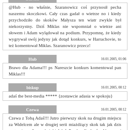
@Hub - no właśnie, Szaranowicz coś przynosił pecha
naszemu skoczkowi. Cały czas gadał o wietrze no i kiedy
przychodziło do skoków Małysza ten wiatr zwykle był
niekorzystny. Dziś Miklas nie wspomniał o wietrze ani
słowem i Adam wylądował na podium. Przypomnę, że kiedy
wygrywał swój jedyny jak dotąd konkurs, w Harrachovie, to
też komentował Miklas. Szaranowicz przecz!
Hub
16.01.2005, 01:06
Brawo dla Adama!!! ps Nareszcie konkurs komentowal pan
Miklas!!!
biskup
16.01.2005, 00:12
adaś the best-media ***** {zostawcie adasia w spokoju}
Czewa
16.01.2005, 00:12
Czewa z Tobą Adaś!!! Jutro pierwszy skok na drugim miejscu
za Widelcem ale w drugiej serii miażdżący skok tak jak dzis