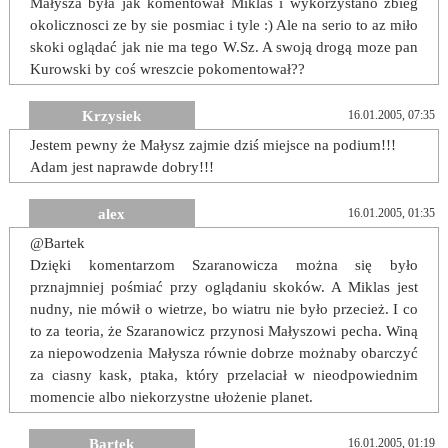
Małysza była jak komentował Miklas i wykorzystano zbieg
okolicznosci ze by sie posmiac i tyle :) Ale na serio to az miło
skoki oglądać jak nie ma tego W.Sz. A swoją drogą moze pan
Kurowski by coś wreszcie pokomentował??
Krzysiek
16.01.2005, 07:35
Jestem pewny że Małysz zajmie dziś miejsce na podium!!!
Adam jest naprawde dobry!!!
alex
16.01.2005, 01:35
@Bartek
Dzięki komentarzom Szaranowicza można się było
prznajmniej pośmiać przy oglądaniu skoków. A Miklas jest
nudny, nie mówił o wietrze, bo wiatru nie było przecież. I co
to za teoria, że Szaranowicz przynosi Małyszowi pecha. Winą
za niepowodzenia Małysza równie dobrze możnaby obarczyć
za ciasny kask, ptaka, który przelaciał w nieodpowiednim
momencie albo niekorzystne ułożenie planet.
Bartek
16.01.2005, 01:19