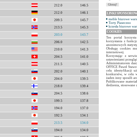
212.0
146.5
212.0
146.1
LINKI SPONSORO
meble biurowe war
209.5
145.7
Torty Piaseczno
krzesła biurowe wa
213.5
145.3
COOKIES
203.0
143.7
Ten portal korzyst
korzystania z funkcj
206.0
142.5
anonimowych statyst
Obsługę cookies mo
210.0
141.3
internetowej.
Korzystając z serw
204.5
141.0
ustawieniami przegląd
Administratorem dany
211.5
140.5
OFFICE Paweł Stawow
celu identyfikacji 
202.0
140.1
konkursów, w celu w
żaden inny sposób ar
204.0
139.5
Publikowane materiał
śledzenia, stosowane 
218.0
139.4
204.5
138.6
199.5
137.8
194.0
137.0
192.5
134.1
213.5
134.0
194.0
134.0