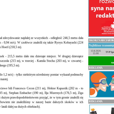
iał zdecydowanie najdalej ze wszystkich - odległość 246,5 metra dała
SKOKI NARCIARSK
- 0,94 m/s). W czołówce znaleźli się także Ryoyu Kobayashi (224
Najbliższe transmis
n Hoerl (218,5 m).
13.8.2026
TVP Spo
15:00
 - 215,5 metra dało mu dziesiąte miejsce. W drugiej dziesiątce
szczoła (215 m), w trzeciej - Kamila Stocha (203 m), w czwartej -
na
lnego (195,5 m).
REKLAMA
(do 1,2 m/s) - tylko niektórym uśredniony pomiar wykazał podmuchy
nastej.
yciowe bili Francesco Cecon (211 m), Hektor Kapustik (202 m - to
95 m), Stephan Embacher (190 m), Ilja Mizernych (176,5 m), Ziga
z dużym prawdopodobieństwem przyjąć, że w tym gronie znaleźli się
REKLAMA
bowiem nie znaleźliśmy w naszej bazie dalszych skoków w ich
atali dalej na dużych obiektach).