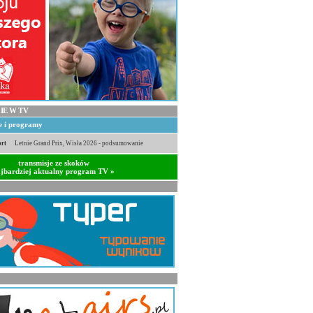
IE W TV
je i programy
rt
Letnie Grand Prix, Wisła 2026 - podsumowanie
transmisje ze skoków
jbardziej aktualny program TV »