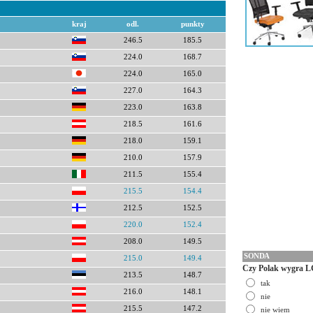
kraj
odl.
punkty
246.5
185.5
224.0
168.7
224.0
165.0
227.0
164.3
223.0
163.8
218.5
161.6
218.0
159.1
210.0
157.9
211.5
155.4
215.5
154.4
212.5
152.5
220.0
152.4
208.0
149.5
SONDA
215.0
149.4
Czy Polak wygra L
213.5
148.7
tak
216.0
148.1
nie
215.5
147.2
nie wiem