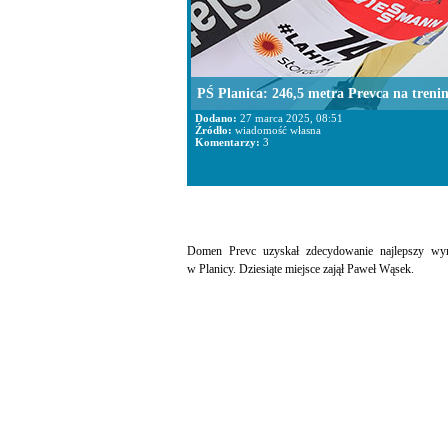
PŚ Planica: 246,5 metra Prevca na treni
Dodano:
27 marca 2025, 08:51
Źródło:
wiadomość własna
Komentarzy:
3
Domen Prevc uzyskał zdecydowanie najlepszy wyni
w Planicy. Dziesiąte miejsce zajął Paweł Wąsek.