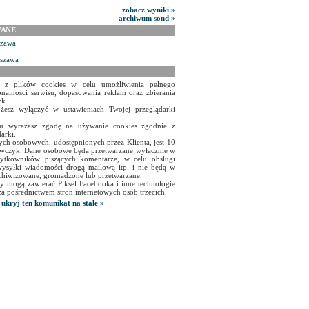
zobacz wyniki »
archiwum sond »
WANE
szawa
rszawa
a z plików cookies w celu umożliwienia pełnego
onalności serwisu, dopasowania reklam oraz zbierania
yk.
żesz wyłączyć w ustawieniach Twojej przeglądarki
isu wyrażasz zgodę na używanie cookies zgodnie z
arki.
ch osobowych, udostępnionych przez Klienta, jest 10
czyk. Dane osobowe będą przetwarzane wyłącznie w
użytkowników piszących komentarze, w celu obsługi
ysyłki wiadomości drogą mailową itp. i nie będą w
chiwizowane, gromadzone lub przetwarzane.
y mogą zawierać Piksel Facebooka i inne technologie
za pośrednictwem stron internetowych osób trzecich.
ukryj ten komunikat na stałe »