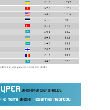
181.0
103.7
177.0
102.1
174.5
101.5
171.5
99.6
181.5
97.5
176.5
95.9
160.5
84.5
140.0
64.2
134.0
63.9
131.5
63.7
146.0
52.3
odległość, aby zobaczyć szczegóły skoku