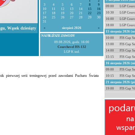
1
2
3
4
5
6
7
8
9
09:00
LGP Courc
10
11
12
13
14
15
16
10:30
LGP Courc
17
18
19
20
21
22
23
24
25
26
27
28
29
30
16:00
LGP Courc
31
18:00
LGP Courc
ngu, Wąsek dziesiąty
«
sierpień 2026
»
15 sierpnia 2026 (s
NAJBLIŻSZE ZAWODY
10:00
FIS Cup S
09.08.2026, godz. 16:00
13:00
FIS Cup S
Courchevel HS-132
14:00
FIS Cup S
LGP K ind.
15:15
FIS Cup S
16 sierpnia 2026 (ni
09:00
FIS Cup S
k pierwszej serii treningowej przed zawodami Pucharu Świata
10:15
FIS Cup S
21 sierpnia 2026 (pi
19:00
FIS Cup Vi