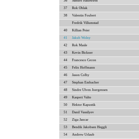
36
Sandro Hauswirth
37
Rok Oblak
38
Valentin Foubert
Fredrik Villumstad
40
Killian Peier
41
Jakub Wolny
42
Rok Masle
43
Kevin Bickner
44
Francesco Cecon
45
Felix Hoffmann
46
Jason Colby
47
Stephan Embacher
48
Sindre Ulven Joergensen
49
Kasperi Valto
50
Hektor Kapustik
51
Danil Vassilyev
52
Ziga Jancar
53
Bendik Jakobsen Heggli
54
Andrew Urlaub