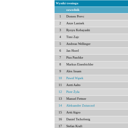
Wyniki treningu
zawodnik
1
Domen Prevc
2
Anze Lanisek
3
Ryoyu Kobayashi
4
Timi Zajc
5
Andreas Wellinger
6
Jan Hoerl
7
Pius Paschke
8
Markus Eisenbichler
9
Alex Insam
10
Paweł Wąsek
11
Antti Aalto
12
Piotr Żyła
13
Manuel Fettner
14
Aleksander Zniszczoł
15
Artti Aigro
16
Daniel Tschofenig
17
Stefan Kraft