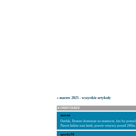
« marzec 2025 - wszystkie artykuły
KOMENTARZE
marmi
Oszfak, Domen dominuje na mamucie, kto by pomyśla
Nawet ładnie nasi latali, prawie wszyscy ponad 200m.
spooky90