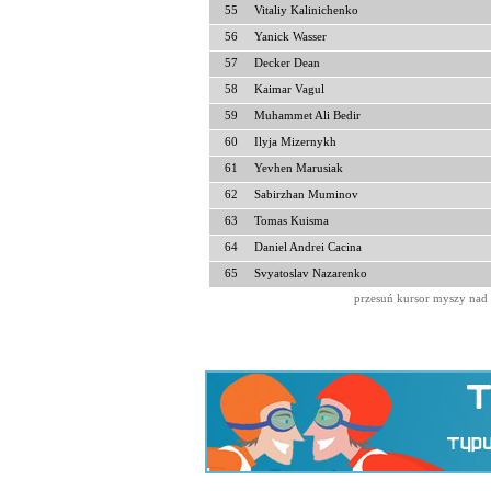
55
Vitaliy Kalinichenko
56
Yanick Wasser
57
Decker Dean
58
Kaimar Vagul
59
Muhammet Ali Bedir
60
Ilyja Mizernykh
61
Yevhen Marusiak
62
Sabirzhan Muminov
63
Tomas Kuisma
64
Daniel Andrei Cacina
65
Svyatoslav Nazarenko
przesuń kursor myszy nad 