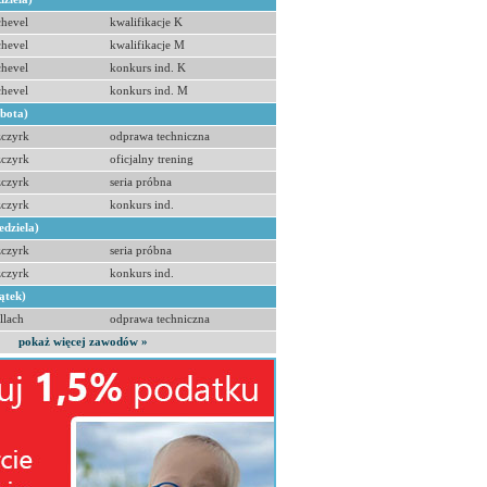
hevel
kwalifikacje K
hevel
kwalifikacje M
hevel
konkurs ind. K
hevel
konkurs ind. M
obota)
zczyrk
odprawa techniczna
zczyrk
oficjalny trening
zczyrk
seria próbna
zczyrk
konkurs ind.
edziela)
zczyrk
seria próbna
zczyrk
konkurs ind.
ątek)
llach
odprawa techniczna
pokaż więcej zawodów »