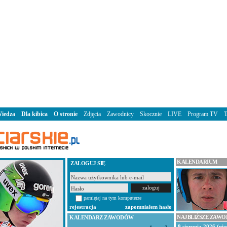
iedza
Dla kibica
O stronie
Zdjęcia
Zawodnicy
Skocznie
LIVE
Program TV
KALENDARIUM
ZALOGUJ SIĘ
pamiętaj na tym komputerze
rejestracja
zapomniałem hasło
NAJBLIŻSZE ZAW
KALENDARZ ZAWODÓW
9 sierpnia 2026 (nie