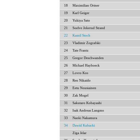
18
Maximilian Ortner
19
Karl Geiger
20
Yukiya Sato
21
Soelve Jokerud Strand
22
Kamil Stoch
23
Vladimir Zografski
24
Tate Frantz
25
Gregor Deschwanden
26
Michael Hayboeck
27
Lovro Kos
28
Ren Nikaido
29
Eetu Nousiainen
30
Zak Mogel
31
Sakutaro Kobayashi
32
Isak Andreas Langmo
33
Naoki Nakamura
34
Dawid Kubacki
Ziga Jelar