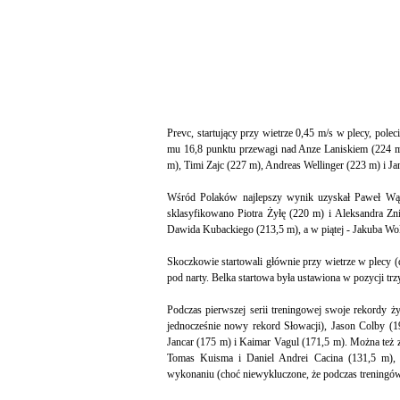
Prevc, startujący przy wietrze 0,45 m/s w plecy, polec
mu 16,8 punktu przewagi nad Anze Laniskiem (224 m 
m), Timi Zajc (227 m), Andreas Wellinger (223 m) i Ja
Wśród Polaków najlepszy wynik uzyskał Paweł Wąsek
sklasyfikowano Piotra Żyłę (220 m) i Aleksandra Zni
Dawida Kubackiego (213,5 m), a w piątej - Jakuba Wo
Skoczkowie startowali głównie przy wietrze w plecy 
pod narty. Belka startowa była ustawiona w pozycji trzy
Podczas pierwszej serii treningowej swoje rekordy ż
jednocześnie nowy rekord Słowacji), Jason Colby (1
Jancar (175 m) i Kaimar Vagul (171,5 m). Można też 
Tomas Kuisma i Daniel Andrei Cacina (131,5 m), 
wykonaniu (choć niewykluczone, że podczas treningów l