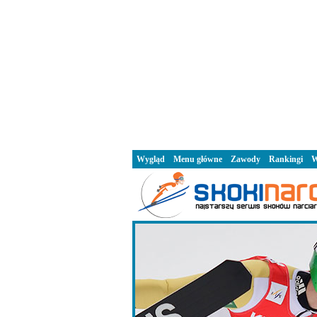
Wygląd
Menu główne
Zawody
Rankingi
W