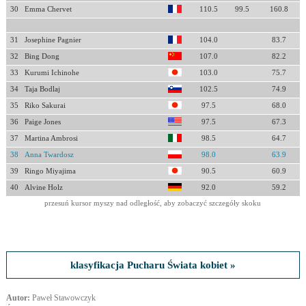
30
Emma Chervet
110.5
99.5
160.8
31
Josephine Pagnier
104.0
83.7
32
Bing Dong
107.0
82.2
33
Kurumi Ichinohe
103.0
75.7
34
Taja Bodlaj
102.5
74.9
35
Riko Sakurai
97.5
68.0
36
Paige Jones
97.5
67.3
37
Martina Ambrosi
98.5
64.7
38
Anna Twardosz
98.0
63.9
39
Ringo Miyajima
90.5
60.9
40
Alvine Holz
92.0
59.2
przesuń kursor myszy nad odległość, aby zobaczyć szczegóły skoku
klasyfikacja Pucharu Świata kobiet »
Autor:
Paweł Stawowczyk