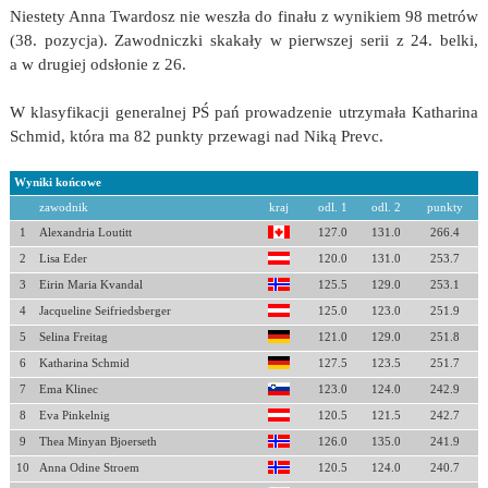
Niestety Anna Twardosz nie weszła do finału z wynikiem 98 metrów
(38. pozycja). Zawodniczki skakały w pierwszej serii z 24. belki,
a w drugiej odsłonie z 26.
W klasyfikacji generalnej PŚ pań prowadzenie utrzymała Katharina
Schmid, która ma 82 punkty przewagi nad Niką Prevc.
Wyniki końcowe
zawodnik
kraj
odl. 1
odl. 2
punkty
1
Alexandria Loutitt
127.0
131.0
266.4
2
Lisa Eder
120.0
131.0
253.7
3
Eirin Maria Kvandal
125.5
129.0
253.1
4
Jacqueline Seifriedsberger
125.0
123.0
251.9
5
Selina Freitag
121.0
129.0
251.8
6
Katharina Schmid
127.5
123.5
251.7
7
Ema Klinec
123.0
124.0
242.9
8
Eva Pinkelnig
120.5
121.5
242.7
9
Thea Minyan Bjoerseth
126.0
135.0
241.9
10
Anna Odine Stroem
120.5
124.0
240.7