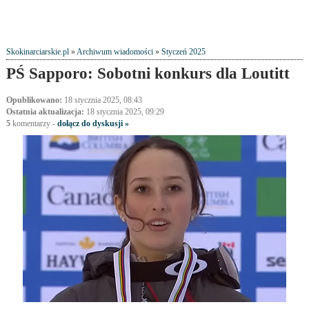
Skokinarciarskie.pl
»
Archiwum wiadomości
»
Styczeń 2025
PŚ Sapporo: Sobotni konkurs dla Loutitt
Opublikowano:
18 stycznia 2025, 08:43
Ostatnia aktualizacja:
18 stycznia 2025, 09:29
5
komentarzy
-
dołącz do dyskusji »