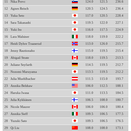
11
Nika Prevc
124.0
121.5
236.6
12
Agnes Reisch
120.5
124.5
236.4
13
Yuka Seto
117.0
120.5
228.4
14
Sara Takanashi
119.5
122.0
227.1
15
Yuki Ito
116.0
117.5
224.9
16
Lara Malsiner
118.0
119.0
222.2
17
Heidi Dyhre Traaserud
113.0
126.0
215.7
18
Jenny Rautionaho
115.0
119.5
215.4
19
Abigail Strate
118.0
119.5
213.5
20
Juliane Seyfarth
114.5
119.5
212.7
21
Nozomi Maruyama
113.5
119.5
212.2
22
Julia Muehlbacher
111.5
115.0
193.7
23
Annika Belshaw
106.0
112.5
188.1
24
Haruka Iwasa
111.0
113.5
184.5
25
Julia Kykkänen
106.5
108.0
180.7
26
Nicole Maurer
106.0
106.0
180.4
27
Annika Sieff
109.5
106.5
177.5
28
Yuzuki Sato
109.5
106.5
176.5
29
Qi Liu
108.0
108.0
173.1