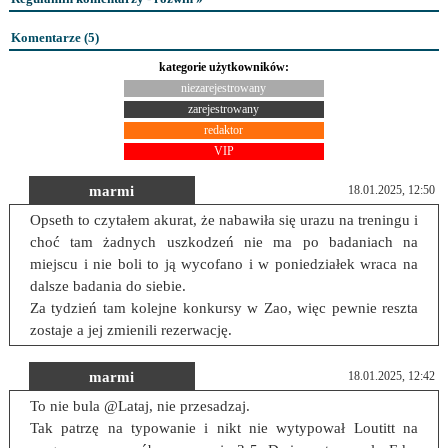
Komentarze (
5
)
kategorie użytkowników:
niezarejestrowany
zarejestrowany
redaktor
VIP
marmi
18.01.2025, 12:50
Opseth to czytałem akurat, że nabawiła się urazu na treningu i
choć tam żadnych uszkodzeń nie ma po badaniach na
miejscu i nie boli to ją wycofano i w poniedziałek wraca na
dalsze badania do siebie.
Za tydzień tam kolejne konkursy w Zao, więc pewnie reszta
zostaje a jej zmienili rezerwację.
marmi
18.01.2025, 12:42
To nie bula @Lataj, nie przesadzaj.
Tak patrzę na typowanie i nikt nie wytypował Loutitt na