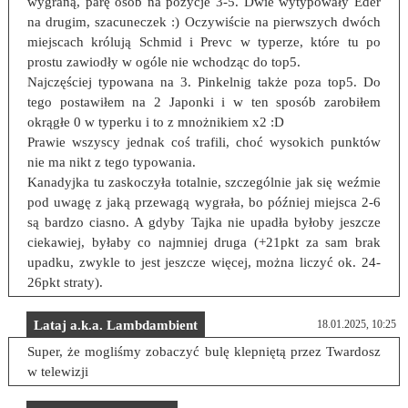
wygraną, parę osób na pozycje 3-5. Dwie wytypowały Eder
na drugim, szacuneczek :) Oczywiście na pierwszych dwóch
miejscach królują Schmid i Prevc w typerze, które tu po
prostu zawiodły w ogóle nie wchodząc do top5.
Najczęściej typowana na 3. Pinkelnig także poza top5. Do
tego postawiłem na 2 Japonki i w ten sposób zarobiłem
okrągłe 0 w typerku i to z mnożnikiem x2 :D
Prawie wszyscy jednak coś trafili, choć wysokich punktów
nie ma nikt z tego typowania.
Kanadyjka tu zaskoczyła totalnie, szczególnie jak się weźmie
pod uwagę z jaką przewagą wygrała, bo później miejsca 2-6
są bardzo ciasno. A gdyby Tajka nie upadła byłoby jeszcze
ciekawiej, byłaby co najmniej druga (+21pkt za sam brak
upadku, zwykle to jest jeszcze więcej, można liczyć ok. 24-
26pkt straty).
Lataj a.k.a. Lambdambient
18.01.2025, 10:25
Super, że mogliśmy zobaczyć bulę klepniętą przez Twardosz
w telewizji