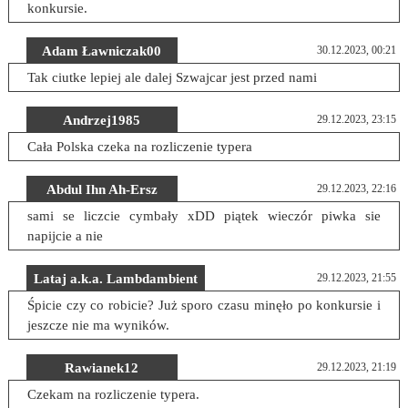
konkursie.
Adam Ławniczak00
30.12.2023, 00:21
Tak ciutke lepiej ale dalej Szwajcar jest przed nami
Andrzej1985
29.12.2023, 23:15
Cała Polska czeka na rozliczenie typera
Abdul Ihn Ah-Ersz
29.12.2023, 22:16
sami se liczcie cymbały xDD piątek wieczór piwka sie
napijcie a nie
Lataj a.k.a. Lambdambient
29.12.2023, 21:55
Śpicie czy co robicie? Już sporo czasu minęło po konkursie i
jeszcze nie ma wyników.
Rawianek12
29.12.2023, 21:19
Czekam na rozliczenie typera.