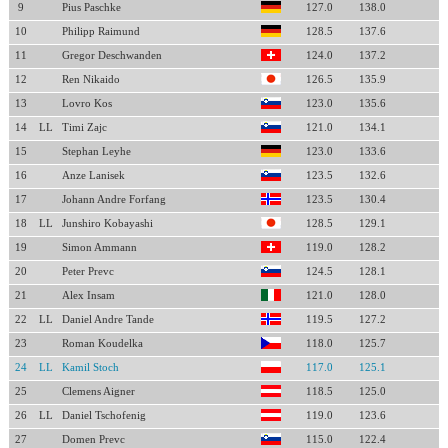
9
Pius Paschke
127.0
138.0
10
Philipp Raimund
128.5
137.6
11
Gregor Deschwanden
124.0
137.2
12
Ren Nikaido
126.5
135.9
13
Lovro Kos
123.0
135.6
14
LL
Timi Zajc
121.0
134.1
15
Stephan Leyhe
123.0
133.6
16
Anze Lanisek
123.5
132.6
17
Johann Andre Forfang
123.5
130.4
18
LL
Junshiro Kobayashi
128.5
129.1
19
Simon Ammann
119.0
128.2
20
Peter Prevc
124.5
128.1
21
Alex Insam
121.0
128.0
22
LL
Daniel Andre Tande
119.5
127.2
23
Roman Koudelka
118.0
125.7
24
LL
Kamil Stoch
117.0
125.1
25
Clemens Aigner
118.5
125.0
26
LL
Daniel Tschofenig
119.0
123.6
27
Domen Prevc
115.0
122.4