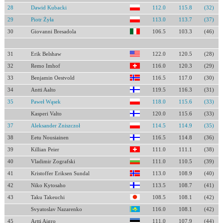
28
Dawid Kubacki
112.0
115.8
(32)
29
Piotr Żyła
113.0
113.7
(37)
30
Giovanni Bresadola
106.5
103.3
(46)
31
Erik Belshaw
122.0
120.5
(28)
32
Remo Imhof
116.0
120.3
(29)
33
Benjamin Oestvold
116.5
117.0
(30)
34
Antti Aalto
119.5
116.3
(31)
35
Paweł Wąsek
118.0
115.6
(33)
Kasperi Valto
120.0
115.6
(33)
37
Aleksander Zniszczoł
114.5
114.9
(35)
38
Eetu Nousiainen
116.5
114.8
(36)
39
Killian Peier
111.0
111.1
(38)
40
Vladimir Zografski
111.0
110.5
(39)
41
Kristoffer Eriksen Sundal
113.0
108.9
(40)
42
Niko Kytosaho
113.5
108.7
(41)
43
Taku Takeuchi
108.5
108.1
(42)
Svyatoslav Nazarenko
116.0
108.1
(42)
45
Artti Aigro
111.0
107.9
(44)