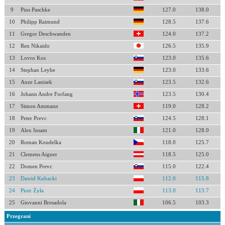
9
Pius Paschke
127.0
138.0
10
Philipp Raimund
128.5
137.6
11
Gregor Deschwanden
124.0
137.2
12
Ren Nikaido
126.5
135.9
13
Lovro Kos
123.0
135.6
14
Stephan Leyhe
123.0
133.6
15
Anze Lanisek
123.5
132.6
16
Johann Andre Forfang
123.5
130.4
17
Simon Ammann
119.0
128.2
18
Peter Prevc
124.5
128.1
19
Alex Insam
121.0
128.0
20
Roman Koudelka
118.0
125.7
21
Clemens Aigner
118.5
125.0
22
Domen Prevc
115.0
122.4
23
Dawid Kubacki
112.0
115.8
24
Piotr Żyła
113.0
113.7
25
Giovanni Bresadola
106.5
103.3
Przegrani