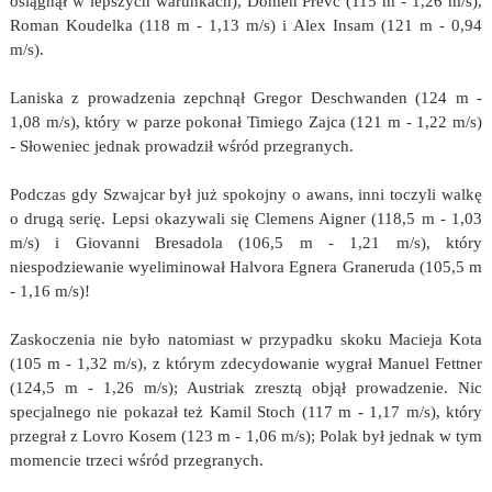
osiągnął w lepszych warunkach), Domen Prevc (115 m - 1,26 m/s),
Roman Koudelka (118 m - 1,13 m/s) i Alex Insam (121 m - 0,94
m/s).
Laniska z prowadzenia zepchnął Gregor Deschwanden (124 m -
1,08 m/s), który w parze pokonał Timiego Zajca (121 m - 1,22 m/s)
- Słoweniec jednak prowadził wśród przegranych.
Podczas gdy Szwajcar był już spokojny o awans, inni toczyli walkę
o drugą serię. Lepsi okazywali się Clemens Aigner (118,5 m - 1,03
m/s) i Giovanni Bresadola (106,5 m - 1,21 m/s), który
niespodziewanie wyeliminował Halvora Egnera Graneruda (105,5 m
- 1,16 m/s)!
Zaskoczenia nie było natomiast w przypadku skoku Macieja Kota
(105 m - 1,32 m/s), z którym zdecydowanie wygrał Manuel Fettner
(124,5 m - 1,26 m/s); Austriak zresztą objął prowadzenie. Nic
specjalnego nie pokazał też Kamil Stoch (117 m - 1,17 m/s), który
przegrał z Lovro Kosem (123 m - 1,06 m/s); Polak był jednak w tym
momencie trzeci wśród przegranych.