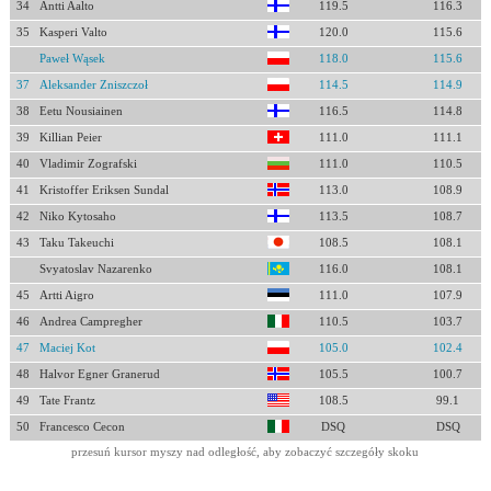
34
Antti Aalto
119.5
116.3
35
Kasperi Valto
120.0
115.6
Paweł Wąsek
118.0
115.6
37
Aleksander Zniszczoł
114.5
114.9
38
Eetu Nousiainen
116.5
114.8
39
Killian Peier
111.0
111.1
40
Vladimir Zografski
111.0
110.5
41
Kristoffer Eriksen Sundal
113.0
108.9
42
Niko Kytosaho
113.5
108.7
43
Taku Takeuchi
108.5
108.1
Svyatoslav Nazarenko
116.0
108.1
45
Artti Aigro
111.0
107.9
46
Andrea Campregher
110.5
103.7
47
Maciej Kot
105.0
102.4
48
Halvor Egner Granerud
105.5
100.7
49
Tate Frantz
108.5
99.1
50
Francesco Cecon
DSQ
DSQ
przesuń kursor myszy nad odległość, aby zobaczyć szczegóły skoku