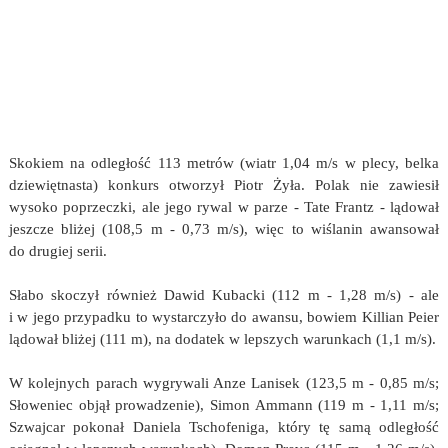
Skokiem na odległość 113 metrów (wiatr 1,04 m/s w plecy, belka
dziewiętnasta) konkurs otworzył Piotr Żyła. Polak nie zawiesił
wysoko poprzeczki, ale jego rywal w parze - Tate Frantz - lądował
jeszcze bliżej (108,5 m - 0,73 m/s), więc to wiślanin awansował
do drugiej serii.
Słabo skoczył również Dawid Kubacki (112 m - 1,28 m/s) - ale
i w jego przypadku to wystarczyło do awansu, bowiem Killian Peier
lądował bliżej (111 m), na dodatek w lepszych warunkach (1,1 m/s).
W kolejnych parach wygrywali Anze Lanisek (123,5 m - 0,85 m/s;
Słoweniec objął prowadzenie), Simon Ammann (119 m - 1,11 m/s;
Szwajcar pokonał Daniela Tschofeniga, który tę samą odległość