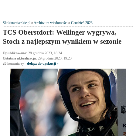
Skokinarciarskie.pl
»
Archiwum wiadomości
»
Grudzień 2023
TCS Oberstdorf: Wellinger wygrywa,
Stoch z najlepszym wynikiem w sezonie
Opublikowano:
29 grudnia 2023, 18:24
Ostatnia aktualizacja:
29 grudnia 2023, 19:23
20
komentarzy
-
dołącz do dyskusji »