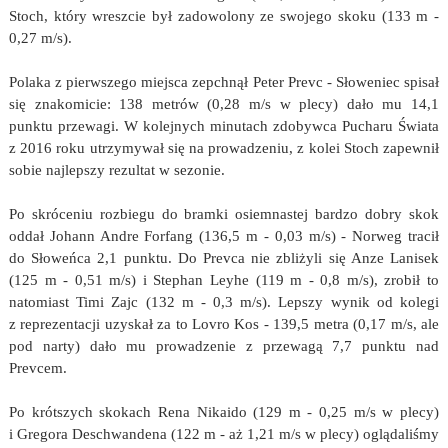
Stoch, który wreszcie był zadowolony ze swojego skoku (133 m -
0,27 m/s).
Polaka z pierwszego miejsca zepchnął Peter Prevc - Słoweniec spisał
się znakomicie: 138 metrów (0,28 m/s w plecy) dało mu 14,1
punktu przewagi. W kolejnych minutach zdobywca Pucharu Świata
z 2016 roku utrzymywał się na prowadzeniu, z kolei Stoch zapewnił
sobie najlepszy rezultat w sezonie.
Po skróceniu rozbiegu do bramki osiemnastej bardzo dobry skok
oddał Johann Andre Forfang (136,5 m - 0,03 m/s) - Norweg tracił
do Słoweńca 2,1 punktu. Do Prevca nie zbliżyli się Anze Lanisek
(125 m - 0,51 m/s) i Stephan Leyhe (119 m - 0,8 m/s), zrobił to
natomiast Timi Zajc (132 m - 0,3 m/s). Lepszy wynik od kolegi
z reprezentacji uzyskał za to Lovro Kos - 139,5 metra (0,17 m/s, ale
pod narty) dało mu prowadzenie z przewagą 7,7 punktu nad
Prevcem.
Po krótszych skokach Rena Nikaido (129 m - 0,25 m/s w plecy)
i Gregora Deschwandena (122 m - aż 1,21 m/s w plecy) oglądaliśmy