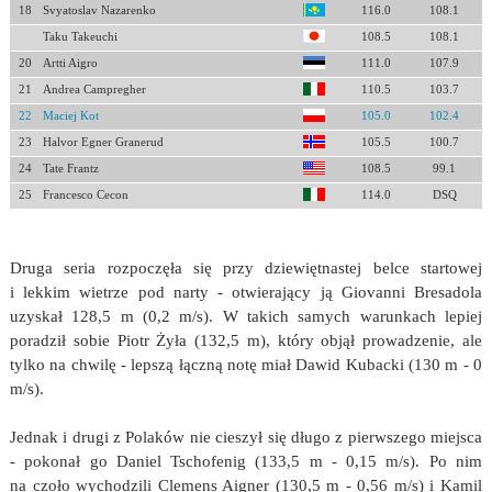
18
Svyatoslav Nazarenko
116.0
108.1
Taku Takeuchi
108.5
108.1
20
Artti Aigro
111.0
107.9
21
Andrea Campregher
110.5
103.7
22
Maciej Kot
105.0
102.4
23
Halvor Egner Granerud
105.5
100.7
24
Tate Frantz
108.5
99.1
25
Francesco Cecon
114.0
DSQ
Druga seria rozpoczęła się przy dziewiętnastej belce startowej
i lekkim wietrze pod narty - otwierający ją Giovanni Bresadola
uzyskał 128,5 m (0,2 m/s). W takich samych warunkach lepiej
poradził sobie Piotr Żyła (132,5 m), który objął prowadzenie, ale
tylko na chwilę - lepszą łączną notę miał Dawid Kubacki (130 m - 0
m/s).
Jednak i drugi z Polaków nie cieszył się długo z pierwszego miejsca
- pokonał go Daniel Tschofenig (133,5 m - 0,15 m/s). Po nim
na czoło wychodzili Clemens Aigner (130,5 m - 0,56 m/s) i Kamil