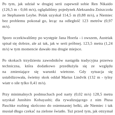
Po tym, jak udział w drugiej serii zapewnił sobie Ren Nikaido
(126,5 m - 0,66 m/s), oglądaliśmy pojedynek Aleksandra Zniszczoła
ze Stephanem Leyhe. Polak uzyskał 114,5 m (0,88 m/s), a Niemiec
bez problemu pokonał go, lecąc na odległość 123 metrów (0,97
m/s).
Sporo oczekiwaliśmy po występie Jana Hoerla - i owszem, Austriak
spisał się dobrze, ale aż tak, jak w serii próbnej. 123,5 metra (1,24
m/s) w tym momencie dawało mu drugie miejsce.
Po skokach trzydziestu zawodników nastąpiła tradycyjna przerwa
techniczna, która dodatkowo przedłużyła się ze względu
na zmieniające się warunki wietrzne. Gdy sytuacja się
ustabilizowała, świetny skok oddał Marius Lindvik (132 m - tylny
wiatr o sile tylko 0,41 m/s).
Przy minimalnych podmuchach pod narty (0,02 m/s) 128,5 metra
uzyskał Junshiro Kobayashi; dla rywalizującego z nim Piusa
Paschke rozbieg skrócono do osiemnastej belki, ale Niemiec i tak
musiał długo czekać na zielone światło. Tuż przed tym, jak otrzymał