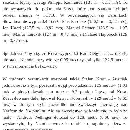
znacznie lepszy występ Philippa Raimunda (135 m - 0,13 m/s). To
nie wystarczyło do pokonania Kosa, który tym samym był już
pewien miejsca w TOP10. W pogarszających się warunkach
Słoweńca nie wyprzedzili także Pius Paschke (130,5 m - 0,32 m/s),
Jan Hoerl (127,5 m - 0,92 m/s), Manuel Fettner (123,5 m - 1,07
m/s), Marius Lindvik (127 m - 0,77 m/s) i Michael Hayboeck (129
m - 0,32 m/s).
Spodziewaliśmy się, że Kosa wyprzedzi Karl Geiger, ale... tak się
nie stało. Niemiec przy wietrze 0,95 m/s uzyskał tylko 122,5 metra -
w tym momencie był czwarty.
W trudnych warunkach startował także Stefan Kraft - Austriak
jednak sobie z tym poradził i objął prowadzenie. 125 metrów (1,01
m/s w plecy) dawało mu notę o 9,2 punktu lepszą od Kosa.
Zdecydowanie dalej lądował Ryoyu Kobayashi - 129 metrów (0,85
m/s) w dobrym stylu pozwoliło mu zwiększyć przewagę nad
Kraftem do 7,4 punktu. Ale na zwycięstwo w konkursie to było za
mało - Andreas Wellinger doleciał do 128. metra (0,88 m/s). To
wystarczyło, by Niemiec wreszcie odniósł upragnione, pierwsze