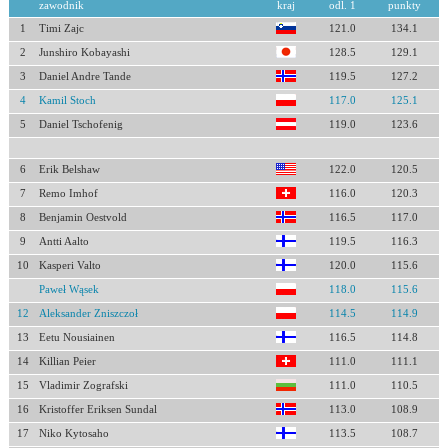
zawodnik
kraj
odl. 1
punkty
1
Timi Zajc
121.0
134.1
2
Junshiro Kobayashi
128.5
129.1
3
Daniel Andre Tande
119.5
127.2
4
Kamil Stoch
117.0
125.1
5
Daniel Tschofenig
119.0
123.6
6
Erik Belshaw
122.0
120.5
7
Remo Imhof
116.0
120.3
8
Benjamin Oestvold
116.5
117.0
9
Antti Aalto
119.5
116.3
10
Kasperi Valto
120.0
115.6
Paweł Wąsek
118.0
115.6
12
Aleksander Zniszczoł
114.5
114.9
13
Eetu Nousiainen
116.5
114.8
14
Killian Peier
111.0
111.1
15
Vladimir Zografski
111.0
110.5
16
Kristoffer Eriksen Sundal
113.0
108.9
17
Niko Kytosaho
113.5
108.7