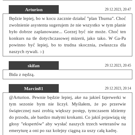
Arturion
29.12.2023, 20:47
Będzie lepiej, bo w kocu zacznie działać "plan Thurna". Choć
zwolnienie asystenta sugerujem że nie wszystko w tym planie
było dobrze zaplanowane... Gorzej być nie może. Choć ten
konkurs na tle dotychczasowej mizerii, jako tako. W Ga-Pa
powinno być lepiej, bo to trudna skocznia, zwłaszcza dla
naszych rywali. :-)
skifan
29.12.2023, 20:45
Bida z nędzą.
Marcin81
29.12.2023, 20:14
@Arturion. Pewnie będzie lepiej, ake na jakieś fajerwerki w
tym sezonie bym nie liczył. Myślałem, że po przerwie
świątecznej nasi zrobią większy postęp, tymczasem idziemy
do przodu, ale bardzo małymi krokami. Co jakiś pojawiają się
głosy "ekspertów" aby wysłać naszych trzech weteranów na
emeryturę a oni po raz kolejny ciągną za uszy całą kadrę.