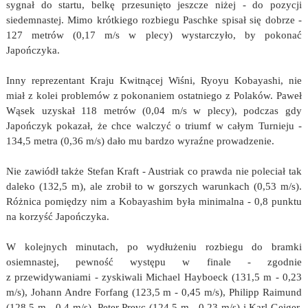
sygnał do startu, belkę przesunięto jeszcze niżej - do pozycji
siedemnastej. Mimo krótkiego rozbiegu Paschke spisał się dobrze -
127 metrów (0,17 m/s w plecy) wystarczyło, by pokonać
Japończyka.
Inny reprezentant Kraju Kwitnącej Wiśni, Ryoyu Kobayashi, nie
miał z kolei problemów z pokonaniem ostatniego z Polaków. Paweł
Wąsek uzyskał 118 metrów (0,04 m/s w plecy), podczas gdy
Japończyk pokazał, że chce walczyć o triumf w całym Turnieju -
134,5 metra (0,36 m/s) dało mu bardzo wyraźne prowadzenie.
Nie zawiódł także Stefan Kraft - Austriak co prawda nie poleciał tak
daleko (132,5 m), ale zrobił to w gorszych warunkach (0,53 m/s).
Różnica pomiędzy nim a Kobayashim była minimalna - 0,8 punktu
na korzyść Japończyka.
W kolejnych minutach, po wydłużeniu rozbiegu do bramki
osiemnastej, pewność występu w finale - zgodnie
z przewidywaniami - zyskiwali Michael Hayboeck (131,5 m - 0,23
m/s), Johann Andre Forfang (123,5 m - 0,45 m/s), Philipp Raimund
(128,5 m - 0,4 m/s), Peter Prevc (124,5 m - 0,23 m/s) i Karl Geiger,