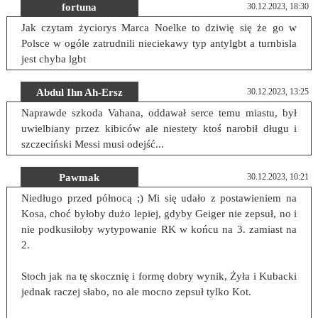
fortuna
30.12.2023, 18:30
Jak czytam życiorys Marca Noelke to dziwię się że go w
Polsce w ogóle zatrudnili nieciekawy typ antylgbt a turnbisla
jest chyba lgbt
Abdul Ihn Ah-Ersz
30.12.2023, 13:25
Naprawde szkoda Vahana, oddawał serce temu miastu, był
uwielbiany przez kibiców ale niestety ktoś narobił długu i
szczeciński Messi musi odejść...
Pawmak
30.12.2023, 10:21
Niedługo przed północą ;) Mi się udało z postawieniem na
Kosa, choć byłoby dużo lepiej, gdyby Geiger nie zepsuł, no i
nie podkusiłoby wytypowanie RK w końcu na 3. zamiast na
2.
Stoch jak na tę skocznię i formę dobry wynik, Żyła i Kubacki
jednak raczej słabo, no ale mocno zepsuł tylko Kot.