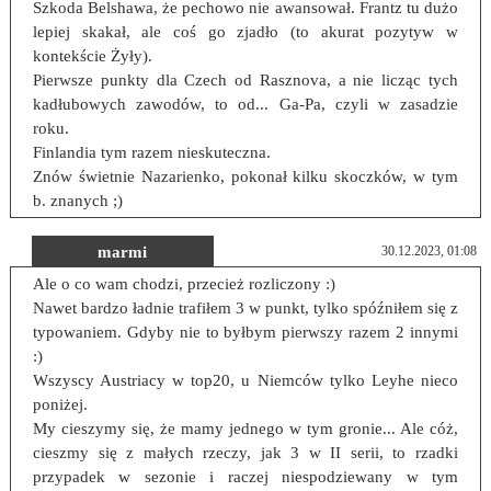
Szkoda Belshawa, że pechowo nie awansował. Frantz tu dużo
lepiej skakał, ale coś go zjadło (to akurat pozytyw w
kontekście Żyły).
Pierwsze punkty dla Czech od Rasznova, a nie licząc tych
kadłubowych zawodów, to od... Ga-Pa, czyli w zasadzie
roku.
Finlandia tym razem nieskuteczna.
Znów świetnie Nazarienko, pokonał kilku skoczków, w tym
b. znanych ;)
marmi
30.12.2023, 01:08
Ale o co wam chodzi, przecież rozliczony :)
Nawet bardzo ładnie trafiłem 3 w punkt, tylko spóźniłem się z
typowaniem. Gdyby nie to byłbym pierwszy razem 2 innymi
:)
Wszyscy Austriacy w top20, u Niemców tylko Leyhe nieco
poniżej.
My cieszymy się, że mamy jednego w tym gronie... Ale cóż,
cieszmy się z małych rzeczy, jak 3 w II serii, to rzadki
przypadek w sezonie i raczej niespodziewany w tym