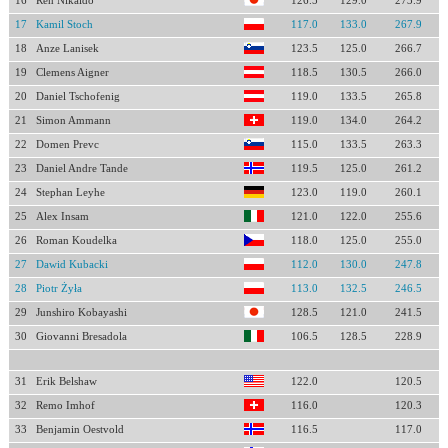
16
Ren Nikaido
126.5
129.0
273.9
17
Kamil Stoch
117.0
133.0
267.9
18
Anze Lanisek
123.5
125.0
266.7
19
Clemens Aigner
118.5
130.5
266.0
20
Daniel Tschofenig
119.0
133.5
265.8
21
Simon Ammann
119.0
134.0
264.2
22
Domen Prevc
115.0
133.5
263.3
23
Daniel Andre Tande
119.5
125.0
261.2
24
Stephan Leyhe
123.0
119.0
260.1
25
Alex Insam
121.0
122.0
255.6
26
Roman Koudelka
118.0
125.0
255.0
27
Dawid Kubacki
112.0
130.0
247.8
28
Piotr Żyła
113.0
132.5
246.5
29
Junshiro Kobayashi
128.5
121.0
241.5
30
Giovanni Bresadola
106.5
128.5
228.9
31
Erik Belshaw
122.0
120.5
32
Remo Imhof
116.0
120.3
33
Benjamin Oestvold
116.5
117.0