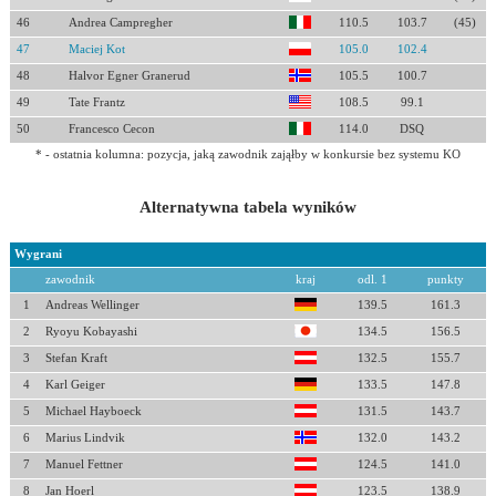
46
Andrea Campregher
110.5
103.7
(45)
47
Maciej Kot
105.0
102.4
48
Halvor Egner Granerud
105.5
100.7
49
Tate Frantz
108.5
99.1
50
Francesco Cecon
114.0
DSQ
* - ostatnia kolumna: pozycja, jaką zawodnik zająłby w konkursie bez systemu KO
Alternatywna tabela wyników
Wygrani
zawodnik
kraj
odl. 1
punkty
1
Andreas Wellinger
139.5
161.3
2
Ryoyu Kobayashi
134.5
156.5
3
Stefan Kraft
132.5
155.7
4
Karl Geiger
133.5
147.8
5
Michael Hayboeck
131.5
143.7
6
Marius Lindvik
132.0
143.2
7
Manuel Fettner
124.5
141.0
8
Jan Hoerl
123.5
138.9