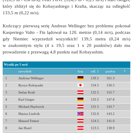
który zbliżył się do Kobayashiego i Krafta, skacząc na odległość
133,5 m (0,22 m/s).
Kończący pierwszą serię Andreas Wellinger bez problemu pokonał
Kasperiego Valto - Fin lądował na 120. metrze (0,14 m/s), podczas
gdy Niemiec wyprzedził wszystkich! 139,5 metra (0,24 m/s)
w znakomitym stylu (4 x 19,5 oraz 1 x 20 punktów) dało mu
prowadzenie z przewagą 4,8 punktu nad Kobayashim.
Wyniki po I serii
zawodnik
kraj
odl. 1
punkty
*
1
Andreas Wellinger
139.5
161.3
2
Ryoyu Kobayashi
134.5
156.5
3
Stefan Kraft
132.5
155.7
4
Karl Geiger
133.5
147.8
5
Michael Hayboeck
131.5
143.7
6
Marius Lindvik
132.0
143.2
7
Manuel Fettner
124.5
141.0
8
Jan Hoerl
123.5
138.9