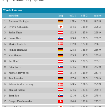
w tym sezonie, zwycięstwo!
Wyniki końcowe
zawodnik
kraj
odl. 1
odl. 2
punkty
1
Andreas Wellinger
139.5
128.0
309.3
2
Ryoyu Kobayashi
134.5
129.0
306.3
3
Stefan Kraft
132.5
125.0
298.9
4
Lovro Kos
123.0
139.5
289.7
5
Marius Lindvik
132.0
127.0
286.1
6
Philipp Raimund
128.5
135.0
286.0
7
Karl Geiger
133.5
122.5
285.4
8
Jan Hoerl
123.5
127.5
285.1
9
Peter Prevc
124.5
138.0
282.0
10
Michael Hayboeck
131.5
129.0
281.4
11
Pius Paschke
127.0
130.5
280.9
12
Johann Andre Forfang
123.5
136.5
279.9
13
Manuel Fettner
124.5
123.5
279.4
14
Timi Zajc
121.0
132.0
278.4
15
Gregor Deschwanden
124.0
122.0
275.2