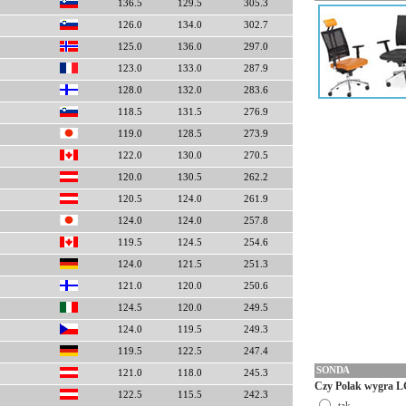
136.5
129.5
305.3
126.0
134.0
302.7
125.0
136.0
297.0
123.0
133.0
287.9
128.0
132.0
283.6
118.5
131.5
276.9
119.0
128.5
273.9
122.0
130.0
270.5
120.0
130.5
262.2
120.5
124.0
261.9
124.0
124.0
257.8
119.5
124.5
254.6
124.0
121.5
251.3
121.0
120.0
250.6
124.5
120.0
249.5
124.0
119.5
249.3
119.5
122.5
247.4
SONDA
121.0
118.0
245.3
Czy Polak wygra L
122.5
115.5
242.3
tak