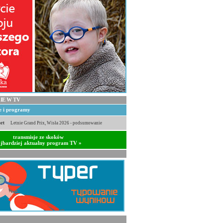
IE W TV
je i programy
rt
Letnie Grand Prix, Wisła 2026 - podsumowanie
transmisje ze skoków
jbardziej aktualny program TV »