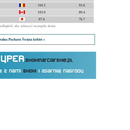
104.5
93.6
103.0
89.4
97.0
76.7
odległość, aby zobaczyć szczegóły skoku
eralna Pucharu Świata kobiet »