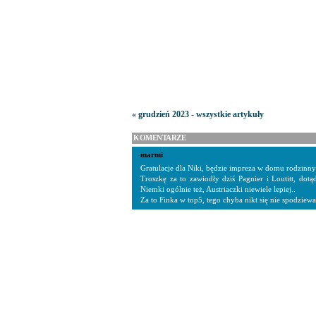
« grudzień 2023 - wszystkie artykuły
KOMENTARZE
marmi
Gratulacje dla Niki, będzie impreza w domu rodzinny
Troszkę za to zawiodły dziś Pagnier i Loutitt, dotą
Niemki ogólnie też, Austriaczki niewiele lepiej..
Za to Finka w top5, tego chyba nikt się nie spodziewa