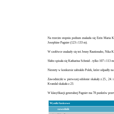
Na trzecim stopniu podium znalazła się Eirin Maria 
Josephine Pagnier (123 i 133 m).
W czołówce znalazły się też Jenny Rautionaho, Nika Kri
Słabo spisała się Katharina Schmid - tylko 107 i 113 me
Niestety w konkursie zabrakło Polek, które odpadły na e
Zawodniczki w pierwszej odsłonie skakały z 25., 24. i 2
Kvandal skakała z 23.
W klasyfikacji generalnej Pagnier ma 78 punktów przew
Wyniki końcowe
zawodnik