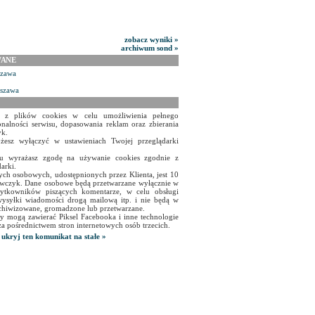
zobacz wyniki »
archiwum sond »
WANE
szawa
rszawa
a z plików cookies w celu umożliwienia pełnego
onalności serwisu, dopasowania reklam oraz zbierania
yk.
żesz wyłączyć w ustawieniach Twojej przeglądarki
isu wyrażasz zgodę na używanie cookies zgodnie z
arki.
ch osobowych, udostępnionych przez Klienta, jest 10
czyk. Dane osobowe będą przetwarzane wyłącznie w
użytkowników piszących komentarze, w celu obsługi
ysyłki wiadomości drogą mailową itp. i nie będą w
chiwizowane, gromadzone lub przetwarzane.
y mogą zawierać Piksel Facebooka i inne technologie
za pośrednictwem stron internetowych osób trzecich.
ukryj ten komunikat na stałe »