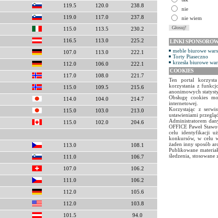
119.5
120.0
238.8
nie
119.0
117.0
237.8
nie wiem
115.0
113.5
230.2
116.5
113.0
225.2
LINKI SPONSORO
meble biurowe war
107.0
113.0
222.1
Torty Piaseczno
krzesła biurowe wa
112.0
106.0
222.1
COOKIES
117.0
108.0
221.7
Ten portal korzyst
korzystania z funkcj
115.0
109.5
215.6
anonimowych statyst
Obsługę cookies mo
114.0
104.0
214.7
internetowej.
Korzystając z serw
115.0
103.0
213.0
ustawieniami przegląd
Administratorem dany
115.0
102.0
204.6
OFFICE Paweł Stawow
celu identyfikacji 
konkursów, w celu w
żaden inny sposób ar
113.0
108.1
Publikowane materiał
śledzenia, stosowane 
111.0
106.7
107.0
106.2
111.0
106.2
112.0
105.6
112.0
103.8
101.5
94.0