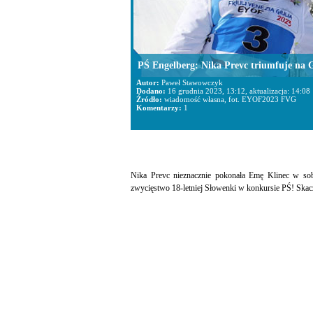
PŚ Engelberg: Nika Prevc triumfuje na Gr
Autor:
Paweł Stawowczyk
Dodano:
16 grudnia 2023, 13:12, aktualizacja: 14:08
Źródło:
wiadomość własna, fot. EYOF2023 FVG
Komentarzy:
1
Nika Prevc nieznacznie pokonała Emę Klinec w sob
zwycięstwo 18-letniej Słowenki w konkursie PŚ! Skacz