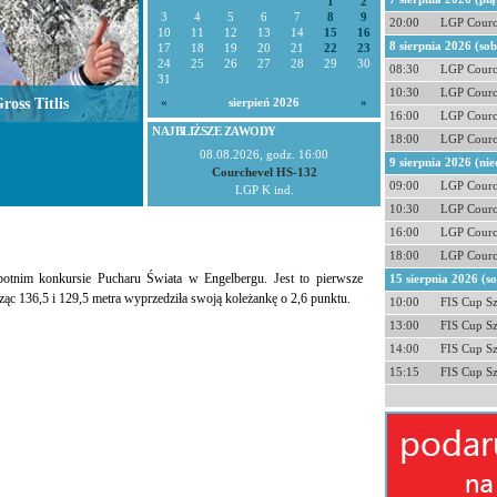
1
2
3
4
5
6
7
8
9
20:00
LGP Courc
10
11
12
13
14
15
16
8 sierpnia 2026 (so
17
18
19
20
21
22
23
24
25
26
27
28
29
30
08:30
LGP Courc
31
10:30
LGP Courc
oss Titlis
«
sierpień 2026
»
16:00
LGP Courc
NAJBLIŻSZE ZAWODY
18:00
LGP Courc
08.08.2026, godz. 16:00
9 sierpnia 2026 (nie
Courchevel HS-132
09:00
LGP Courc
LGP K ind.
10:30
LGP Courc
16:00
LGP Courc
18:00
LGP Courc
otnim konkursie Pucharu Świata w Engelbergu. Jest to pierwsze
15 sierpnia 2026 (s
ąc 136,5 i 129,5 metra wyprzedziła swoją koleżankę o 2,6 punktu.
10:00
FIS Cup S
13:00
FIS Cup S
14:00
FIS Cup S
15:15
FIS Cup S