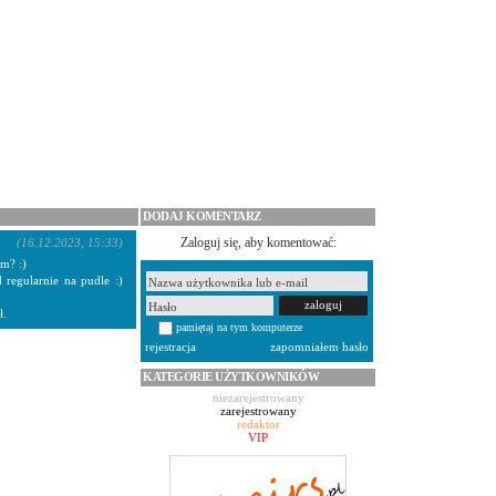
DODAJ KOMENTARZ
Zaloguj się, aby komentować:
(16.12.2023, 15:33)
m? :)
d regularnie na pudle :)
ł.
pamiętaj na tym komputerze
rejestracja
zapomniałem hasło
KATEGORIE UŻYTKOWNIKÓW
niezarejestrowany
zarejestrowany
redaktor
VIP