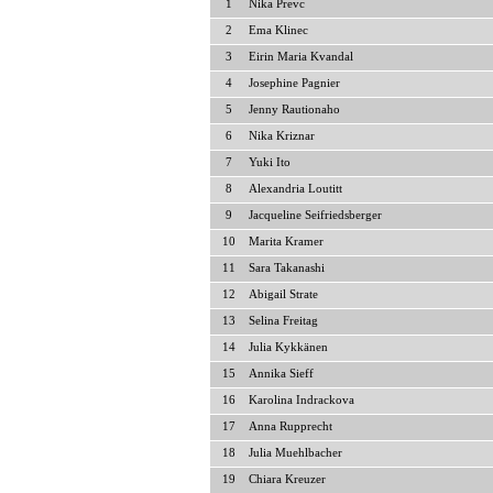
1
Nika Prevc
2
Ema Klinec
3
Eirin Maria Kvandal
4
Josephine Pagnier
5
Jenny Rautionaho
6
Nika Kriznar
7
Yuki Ito
8
Alexandria Loutitt
9
Jacqueline Seifriedsberger
10
Marita Kramer
11
Sara Takanashi
12
Abigail Strate
13
Selina Freitag
14
Julia Kykkänen
15
Annika Sieff
16
Karolina Indrackova
17
Anna Rupprecht
18
Julia Muehlbacher
19
Chiara Kreuzer