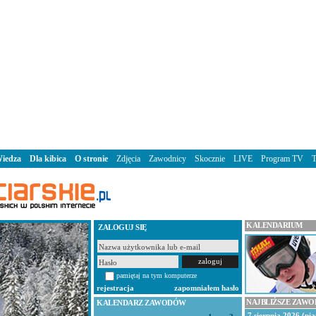
iedza
Dla kibica
O stronie
Zdjęcia
Zawodnicy
Skocznie
LIVE
Program TV
KALENDARIUM
ZALOGUJ SIĘ
pamiętaj na tym komputerze
rejestracja
zapomniałem hasło
NAJBLIŻSZE ZAW
KALENDARZ ZAWODÓW
7 sierpnia 2026 (pią