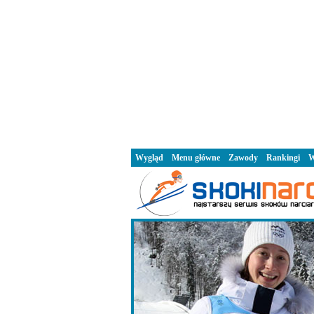
Wygląd
Menu główne
Zawody
Rankingi
W