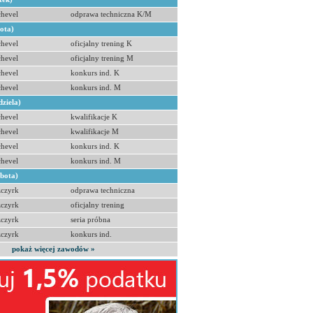
hevel
odprawa techniczna K/M
bota)
hevel
oficjalny trening K
hevel
oficjalny trening M
hevel
konkurs ind. K
hevel
konkurs ind. M
dziela)
hevel
kwalifikacje K
hevel
kwalifikacje M
hevel
konkurs ind. K
hevel
konkurs ind. M
obota)
zczyrk
odprawa techniczna
zczyrk
oficjalny trening
zczyrk
seria próbna
zczyrk
konkurs ind.
pokaż więcej zawodów »