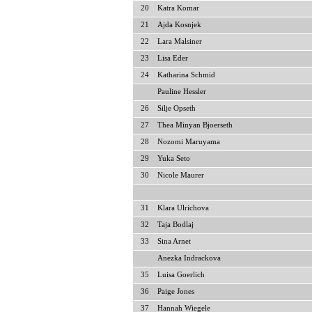
20
Katra Komar
21
Ajda Kosnjek
22
Lara Malsiner
23
Lisa Eder
24
Katharina Schmid
Pauline Hessler
26
Silje Opseth
27
Thea Minyan Bjoerseth
28
Nozomi Maruyama
29
Yuka Seto
30
Nicole Maurer
31
Klara Ulrichova
32
Taja Bodlaj
33
Sina Arnet
Anezka Indrackova
35
Luisa Goerlich
36
Paige Jones
37
Hannah Wiegele