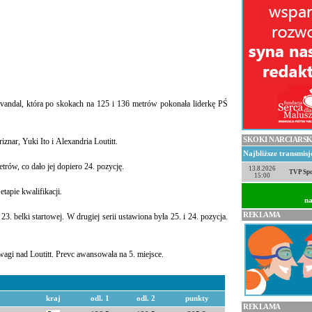
Kvandal, która po skokach na 125 i 136 metrów pokonała liderkę PŚ
SKOKI NARCIARSK
znar, Yuki Ito i Alexandria Loutitt.
Najbliższe transmis
trów, co dało jej dopiero 24. pozycję.
13.8.2026
TVP Spo
15:00
tapie kwalifikacji.
na
REKLAMA
3. belki startowej. W drugiej serii ustawiona była 25. i 24. pozycja.
agi nad Loutitt. Prevc awansowała na 5. miejsce.
kraj
odl. 1
odl. 2
punkty
REKLAMA