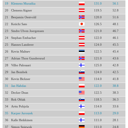
19
Klemens Murańka
131.0
56.1
20
Clemens Aigner
119.5
52.8
21
Benjamin Oestvold
120.0
51.6
22
Keiichi Sato
126.5
48.1
23
Sindre Ulven Joergensen
121.0
46.7
24
Stephan Embacher
122.0
46.1
25
Hannes Landerer
124.0
45.5
26
Kevin Maltsev
122.5
45.4
27
Adrian Thon Gundersrud
121.0
43.6
28
Vilho Palosaari
125.0
42.8
29
Jan Bombek
124.0
42.5
30
Kevin Bickner
114.0
41.8
31
Jan Habdas
122.0
38.8
32
Decker Dean
122.5
38.3
33
Rok Oblak
118.5
36.3
34
Arttu Pohjola
114.0
33.6
35
Kacper Juroszek
113.0
29.0
36
Kalle Heikkinen
111.0
28.1
37
Simon Spiewok
111.0
24.8