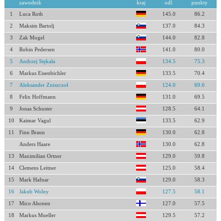
zawodnik
kraj
odl.
punkty
1
Luca Roth
145.0
86.2
2
Maksim Bartolj
137.0
84.3
3
Zak Mogel
144.0
82.8
4
Robin Pedersen
141.0
80.0
5
Andrzej Stękała
134.5
75.3
6
Markus Eisenbichler
133.5
70.4
7
Aleksander Zniszczoł
124.0
69.6
8
Felix Hoffmann
131.0
69.5
9
Jonas Schuster
128.5
64.1
10
Kaimar Vagul
133.5
62.9
11
Finn Braun
130.0
62.8
Anders Haare
130.0
62.8
13
Maximilian Ortner
129.0
59.8
14
Clemens Leitner
125.0
58.4
15
Mark Hafnar
129.0
58.3
16
Jakub Wolny
127.5
58.1
17
Mico Ahonen
127.0
57.5
18
Markus Mueller
129.5
57.2