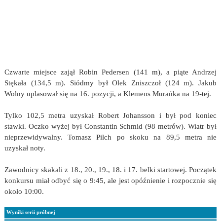
Czwarte miejsce zajął Robin Pedersen (141 m), a piąte Andrzej
Stękała (134,5 m). Siódmy był Olek Zniszczoł (124 m). Jakub
Wolny uplasował się na 16. pozycji, a Klemens Murańka na 19-tej.
Tylko 102,5 metra uzyskał Robert Johansson i był pod koniec
stawki. Oczko wyżej był Constantin Schmid (98 metrów). Wiatr był
nieprzewidywalny. Tomasz Pilch po skoku na 89,5 metra nie
uzyskał noty.
Zawodnicy skakali z 18., 20., 19., 18. i 17. belki startowej. Początek
konkursu miał odbyć się o 9:45, ale jest opóźnienie i rozpocznie się
około 10:00.
Wyniki serii próbnej