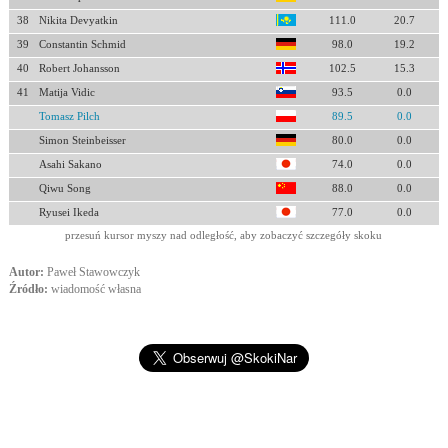
38
Nikita Devyatkin
111.0
20.7
39
Constantin Schmid
98.0
19.2
40
Robert Johansson
102.5
15.3
41
Matija Vidic
93.5
0.0
Tomasz Pilch
89.5
0.0
Simon Steinbeisser
80.0
0.0
Asahi Sakano
74.0
0.0
Qiwu Song
88.0
0.0
Ryusei Ikeda
77.0
0.0
przesuń kursor myszy nad odległość, aby zobaczyć szczegóły skoku
Autor:
Paweł Stawowczyk
Źródło:
wiadomość własna