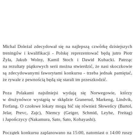
Michal Doleżal zdecydował się na najlepszą czwórkę dzisiejszych
treningów i kwalifikacji - Polskę reprezentować będą jutro Piotr
Żyła, Jakub Wolny, Kamil Stoch i Dawid Kubacki. Patrząc
na rezultaty piątkowych serii można stwierdzić, że nasi skoczkowie
są zdecydowanymi faworytami konkursu - trzeba jednak pamiętać,
że rywale z pewnością będą się starali im przeszkodzić.
Poza Polakami najsilniejsi wydają się Norwegowie, którzy
w drużynówce wystąpią w skłądzie Granerud, Markeng, Lindvik,
Forfang. O czołowe lokaty mogą bić się również Słoweńcy (Bartol,
Jelar, Prevc, Zajc), Niemcy (Geiger, Schmid, Leyhe, Freitag)
i Japończycy (Nakamura, Sato, Sato, Kobayashi).
Początek konkursu zaplanowano na 15:00, natomiast o 14:00 ruszy