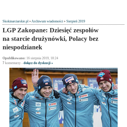
Skokinarciarskie.pl
»
Archiwum wiadomości
»
Sierpień 2019
LGP Zakopane: Dziesięć zespołów
na starcie drużynówki, Polacy bez
niespodzianek
Opublikowano:
16 sierpnia 2019, 18:24
7
komentarzy
-
dołącz do dyskusji »