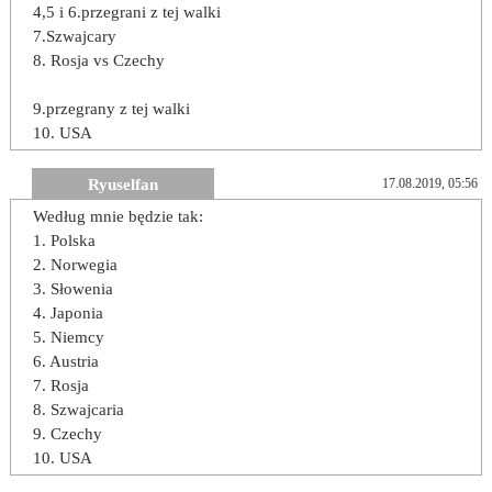
4,5 i 6.przegrani z tej walki
7.Szwajcary
8. Rosja vs Czechy
9.przegrany z tej walki
10. USA
Ryuselfan
17.08.2019, 05:56
Według mnie będzie tak:
1. Polska
2. Norwegia
3. Słowenia
4. Japonia
5. Niemcy
6. Austria
7. Rosja
8. Szwajcaria
9. Czechy
10. USA