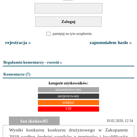
pamiętaj na tym urządzeniu
rejestracja »
zapomniałem hasło »
Regulamin komentarzy - rozwiń »
Komentarze (
7
)
kategorie użytkowników:
niezarejestrowany
zarejestrowany
redaktor
VIP
fan skoków85
10.02.2020, 12:54
Wyniki konkursu konkursu drużynowego w Zakopanem
2019 według średniej wyników z treningów i kwalifikacji+