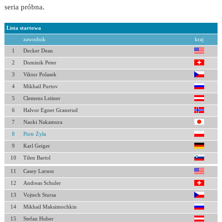
seria próbna.
Lista startowa
zawodnik
kraj
1
Decker Dean
2
Dominik Peter
3
Viktor Polasek
4
Mikhail Purtov
5
Clemens Leitner
6
Halvor Egner Granerud
7
Naoki Nakamura
8
Piotr Żyła
9
Karl Geiger
10
Tilen Bartol
11
Casey Larson
12
Andreas Schuler
13
Vojtech Stursa
14
Mikhail Maksimochkin
15
Stefan Huber