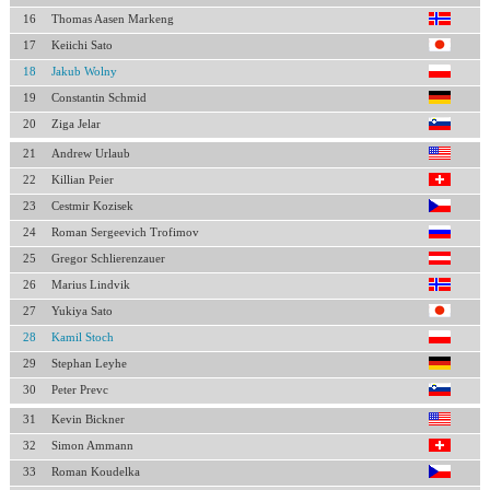
16
Thomas Aasen Markeng
17
Keiichi Sato
18
Jakub Wolny
19
Constantin Schmid
20
Ziga Jelar
21
Andrew Urlaub
22
Killian Peier
23
Cestmir Kozisek
24
Roman Sergeevich Trofimov
25
Gregor Schlierenzauer
26
Marius Lindvik
27
Yukiya Sato
28
Kamil Stoch
29
Stephan Leyhe
30
Peter Prevc
31
Kevin Bickner
32
Simon Ammann
33
Roman Koudelka