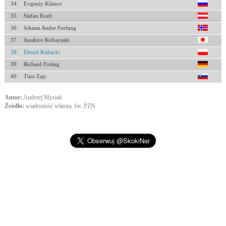
34
Evgeniy Klimov
35
Stefan Kraft
36
Johann Andre Forfang
37
Junshiro Kobayashi
38
Dawid Kubacki
39
Richard Freitag
40
Timi Zajc
Autor:
Andrzej Mysiak
Źródło:
wiadomość własna, fot. PZN