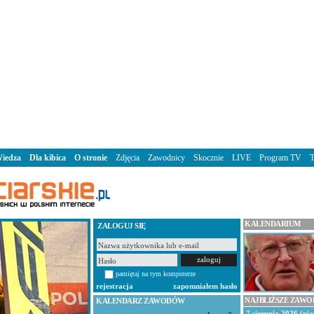
iedza
Dla kibica
O stronie
Zdjęcia
Zawodnicy
Skocznie
LIVE
Program TV
KALENDARIUM
ZALOGUJ SIĘ
pamiętaj na tym komputerze
rejestracja
zapomniałem hasło
NAJBLIŻSZE ZAW
KALENDARZ ZAWODÓW
7 sierpnia 2026 (pią