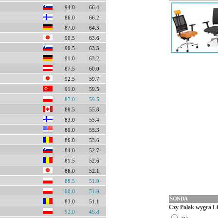
94.0
66.4
86.0
66.2
87.0
64.3
90.5
63.6
90.5
63.3
91.0
63.2
87.5
60.0
92.5
59.7
91.0
59.5
87.0
59.5
88.5
55.8
83.0
55.4
80.0
55.3
86.0
53.6
84.0
52.7
81.5
52.6
86.0
52.1
88.5
51.9
80.0
51.9
SONDA
83.0
51.1
Czy Polak wygra L
92.0
49.8
tak