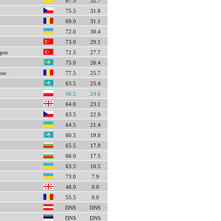
67.5
32.7
75.5
31.8
69.0
31.1
72.0
30.4
73.0
29.1
gen
72.5
27.7
75.0
26.4
ber
77.5
25.7
63.5
25.4
66.5
24.6
64.0
23.1
63.5
22.9
64.5
21.4
60.5
19.0
65.5
17.9
66.0
17.5
63.5
10.5
73.0
7.9
48.0
0.0
55.5
0.0
DNS
DNS
DNS
DNS