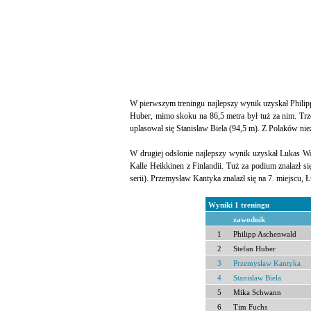
W pierwszym treningu najlepszy wynik uzyskał Philipp
Huber, mimo skoku na 86,5 metra był tuż za nim. Trz
uplasował się Stanisław Biela (94,5 m). Z Polaków nieźl
W drugiej odsłonie najlepszy wynik uzyskał Lukas Wa
Kalle Heikkinen z Finlandii. Tuż za podium znalazł się
serii). Przemysław Kantyka znalazł się na 7. miejscu, 
Wyniki 1 treningu
zawodnik
1
Philipp Aschenwald
2
Stefan Huber
3
Przemysław Kantyka
4
Stanisław Biela
5
Mika Schwann
6
Tim Fuchs