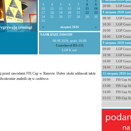
1
2
3
4
5
6
7
8
9
20:00
LGP Courc
10
11
12
13
14
15
16
8 sierpnia 2026 (so
17
18
19
20
21
22
23
24
25
26
27
28
29
30
08:30
LGP Courc
31
10:30
LGP Courc
ygrywają treningi
«
sierpień 2026
»
16:00
LGP Courc
NAJBLIŻSZE ZAWODY
18:00
LGP Courc
08.08.2026, godz. 16:00
9 sierpnia 2026 (nie
Courchevel HS-132
09:00
LGP Courc
LGP K ind.
10:30
LGP Courc
16:00
LGP Courc
18:00
LGP Courc
gi przed zawodami FIS Cup w Ranovie. Dobre skoki oddawali także
15 sierpnia 2026 (s
dwukrotnie znaleźli się w czołówce.
10:00
FIS Cup S
13:00
FIS Cup S
14:00
FIS Cup S
15:15
FIS Cup S