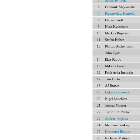
5
Stanisław Biela
6
Dominik Maylaender
7
Przemysław Kantyka
8
Fabian Seidl
9
Niko Kytoesaho
10
Markus Rupitsch
11
Stefan Huber
12
Philipp Aschenwald
Juho Ojala
14
Blaz Pavlic
15
Mika Schwann
16
Fatih Arda Ipcioglu
17
Tim Fuchs
18
AJ Brown
19
Łukasz Bukowski
20
Nigel Lauchlan
21
Joshua Maurer
22
Tomofumi Naito
23
Andrzej Stękała
24
Matthew Soukup
25
Krzysztof Biegun
26
Nicholas Mattoon