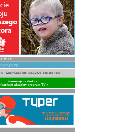
IE W TV
je i programy
rt
Letnie Grand Prix, Wisła 2026 - podsumowanie
transmisje ze skoków
jbardziej aktualny program TV »