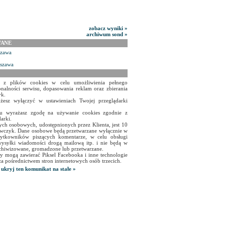
zobacz wyniki »
archiwum sond »
WANE
szawa
rszawa
a z plików cookies w celu umożliwienia pełnego
onalności serwisu, dopasowania reklam oraz zbierania
yk.
żesz wyłączyć w ustawieniach Twojej przeglądarki
isu wyrażasz zgodę na używanie cookies zgodnie z
arki.
ch osobowych, udostępnionych przez Klienta, jest 10
czyk. Dane osobowe będą przetwarzane wyłącznie w
użytkowników piszących komentarze, w celu obsługi
ysyłki wiadomości drogą mailową itp. i nie będą w
chiwizowane, gromadzone lub przetwarzane.
y mogą zawierać Piksel Facebooka i inne technologie
za pośrednictwem stron internetowych osób trzecich.
ukryj ten komunikat na stałe »