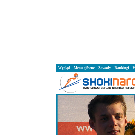
Wygląd
Menu główne
Zawody
Rankingi
W