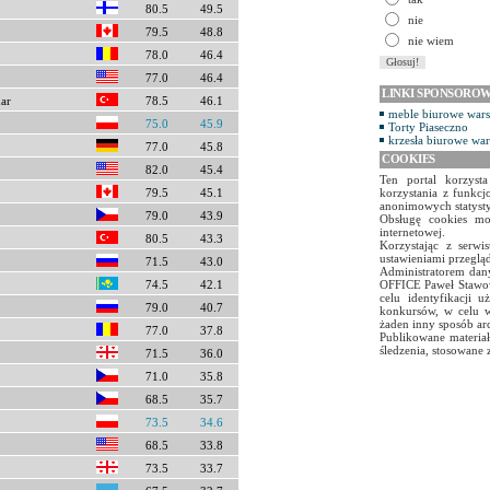
80.5
49.5
nie
79.5
48.8
nie wiem
78.0
46.4
77.0
46.4
LINKI SPONSORO
ar
78.5
46.1
meble biurowe war
75.0
45.9
Torty Piaseczno
krzesła biurowe wa
77.0
45.8
COOKIES
82.0
45.4
Ten portal korzyst
79.5
45.1
korzystania z funkcj
anonimowych statyst
79.0
43.9
Obsługę cookies mo
internetowej.
80.5
43.3
Korzystając z serw
ustawieniami przegląd
71.5
43.0
Administratorem dany
74.5
42.1
OFFICE Paweł Stawow
celu identyfikacji 
79.0
40.7
konkursów, w celu w
żaden inny sposób ar
77.0
37.8
Publikowane materiał
śledzenia, stosowane 
71.5
36.0
71.0
35.8
68.5
35.7
73.5
34.6
68.5
33.8
73.5
33.7