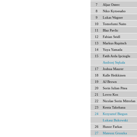
7
Aljaz Osterc
8
Niko Kytoesaho
9
Lukas Wagner
10
Tomofumi Naito
11
Blaz Pavlic
12
Fabian Seidl
13
Markus Rupitsch
14
Yuya Yamada
15
Fatih Arda Ipcioglu
Andrzej Stękała
17
Joshua Maurer
18
Kalle Heikkinen
19
AJ Brown
20
Sorin Iulian Pitea
21
Lovro Kos
22
Nicolae Sorin Mitrofan
23
Kenta Takehana
24
Krzysztof Biegun
Łukasz Bukowski
26
Hunor Farkas
27
Mateusz Gruszka