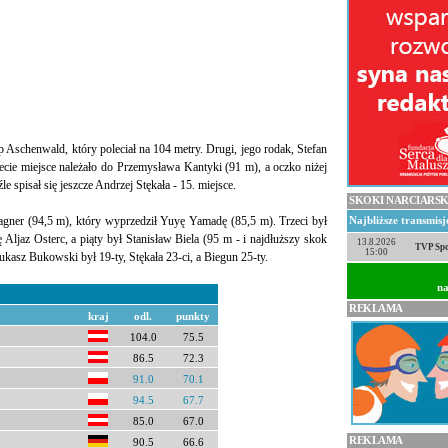
 Aschenwald, który poleciał na 104 metry. Drugi, jego rodak, Stefan
ecie miejsce należało do Przemysława Kantyki (91 m), a oczko niżej
e spisał się jeszcze Andrzej Stękała - 15. miejsce.
SKOKI NARCIARSK
gner (94,5 m), który wyprzedził Yuyę Yamadę (85,5 m). Trzeci był
Najbliższe transmis
 Aljaz Osterc, a piąty był Stanisław Biela (95 m - i najdłuższy skok
13.8.2026
TVP Spo
15:00
Łukasz Bukowski był 19-ty, Stękała 23-ci, a Biegun 25-ty.
na
REKLAMA
kraj
odl.
punkty
104.0
75.5
86.5
72.3
91.0
70.1
94.5
67.7
85.0
67.0
REKLAMA
90.5
66.6