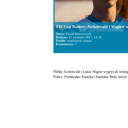
FIS Cup Rasnov: Aschenwald i Wagner w
Autor:
Paweł Stawowczyk
Dodano:
21 września 2017, 14:33
Źródło:
wiadomość własna
Komentarzy:
1
Phillip Aschenwald i Lukas Wagner wygrywali trenin
Polacy: Przemysław Kantyka i Stanisław Biela, którzy 