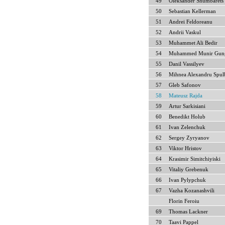
49
Oleksander Shumbarets
50
Sebastian Kellerman
51
Andrei Feldoreanu
52
Andrii Vaskul
53
Muhammet Ali Bedir
54
Muhammed Munir Gun
55
Danil Vassilyev
56
Mihnea Alexandru Spul
57
Gleb Safonov
58
Mateusz Rajda
59
Artur Sarkisiani
60
Benedikt Holub
61
Ivan Zelenchuk
62
Sergey Zyryanov
63
Viktor Hristov
64
Krasimir Simitchiyiski
65
Vitaliy Grebenuk
66
Ivan Pylypchuk
67
Vazha Kozanashvili
Florin Feroiu
69
Thomas Lackner
70
Taavi Pappel