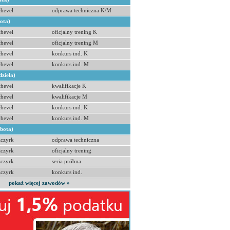
hevel
odprawa techniczna K/M
bota)
hevel
oficjalny trening K
hevel
oficjalny trening M
hevel
konkurs ind. K
hevel
konkurs ind. M
dziela)
hevel
kwalifikacje K
hevel
kwalifikacje M
hevel
konkurs ind. K
hevel
konkurs ind. M
obota)
zczyrk
odprawa techniczna
zczyrk
oficjalny trening
zczyrk
seria próbna
zczyrk
konkurs ind.
pokaż więcej zawodów »