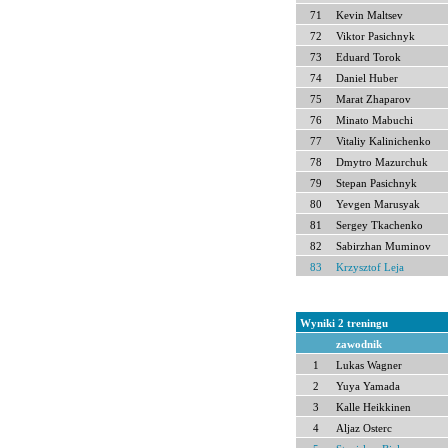
71
Kevin Maltsev
72
Viktor Pasichnyk
73
Eduard Torok
74
Daniel Huber
75
Marat Zhaparov
76
Minato Mabuchi
77
Vitaliy Kalinichenko
78
Dmytro Mazurchuk
79
Stepan Pasichnyk
80
Yevgen Marusyak
81
Sergey Tkachenko
82
Sabirzhan Muminov
83
Krzysztof Leja
Wyniki 2 treningu
zawodnik
1
Lukas Wagner
2
Yuya Yamada
3
Kalle Heikkinen
4
Aljaz Osterc