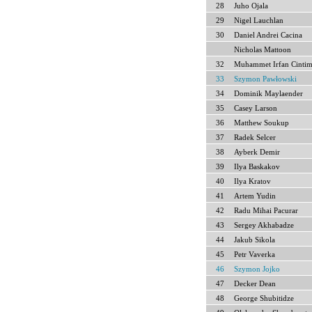
28
Juho Ojala
29
Nigel Lauchlan
30
Daniel Andrei Cacina
Nicholas Mattoon
32
Muhammet Irfan Cintim
33
Szymon Pawłowski
34
Dominik Maylaender
35
Casey Larson
36
Matthew Soukup
37
Radek Selcer
38
Ayberk Demir
39
Ilya Baskakov
40
Ilya Kratov
41
Artem Yudin
42
Radu Mihai Pacurar
43
Sergey Akhabadze
44
Jakub Sikola
45
Petr Vaverka
46
Szymon Jojko
47
Decker Dean
48
George Shubitidze