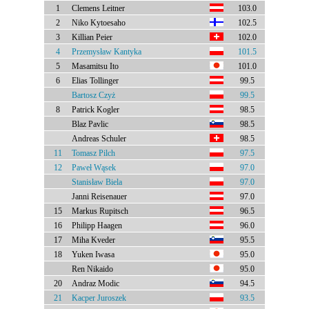
1
Clemens Leitner
103.0
2
Niko Kytoesaho
102.5
3
Killian Peier
102.0
4
Przemysław Kantyka
101.5
5
Masamitsu Ito
101.0
6
Elias Tollinger
99.5
Bartosz Czyż
99.5
8
Patrick Kogler
98.5
Blaz Pavlic
98.5
Andreas Schuler
98.5
11
Tomasz Pilch
97.5
12
Paweł Wąsek
97.0
Stanisław Biela
97.0
Janni Reisenauer
97.0
15
Markus Rupitsch
96.5
16
Philipp Haagen
96.0
17
Miha Kveder
95.5
18
Yuken Iwasa
95.0
Ren Nikaido
95.0
20
Andraz Modic
94.5
21
Kacper Juroszek
93.5