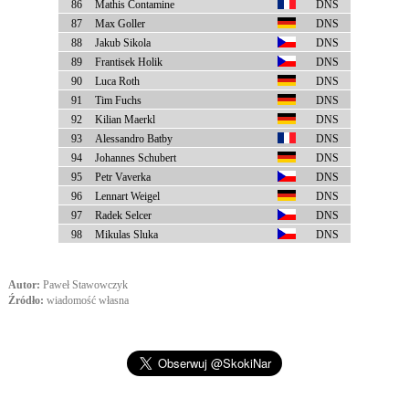
86
Mathis Contamine
DNS
87
Max Goller
DNS
88
Jakub Sikola
DNS
89
Frantisek Holik
DNS
90
Luca Roth
DNS
91
Tim Fuchs
DNS
92
Kilian Maerkl
DNS
93
Alessandro Batby
DNS
94
Johannes Schubert
DNS
95
Petr Vaverka
DNS
96
Lennart Weigel
DNS
97
Radek Selcer
DNS
98
Mikulas Sluka
DNS
Autor:
Paweł Stawowczyk
Źródło:
wiadomość własna