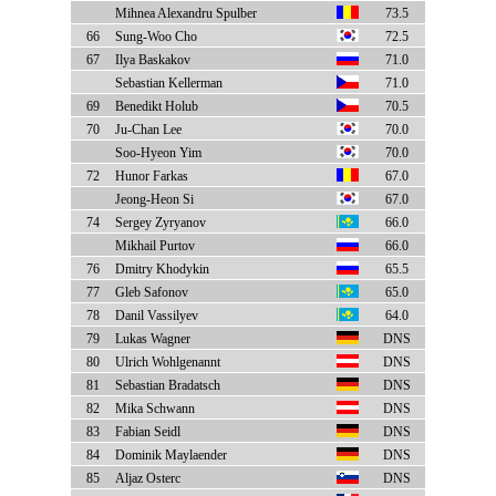
Mihnea Alexandru Spulber
73.5
66
Sung-Woo Cho
72.5
67
Ilya Baskakov
71.0
Sebastian Kellerman
71.0
69
Benedikt Holub
70.5
70
Ju-Chan Lee
70.0
Soo-Hyeon Yim
70.0
72
Hunor Farkas
67.0
Jeong-Heon Si
67.0
74
Sergey Zyryanov
66.0
Mikhail Purtov
66.0
76
Dmitry Khodykin
65.5
77
Gleb Safonov
65.0
78
Danil Vassilyev
64.0
79
Lukas Wagner
DNS
80
Ulrich Wohlgenannt
DNS
81
Sebastian Bradatsch
DNS
82
Mika Schwann
DNS
83
Fabian Seidl
DNS
84
Dominik Maylaender
DNS
85
Aljaz Osterc
DNS