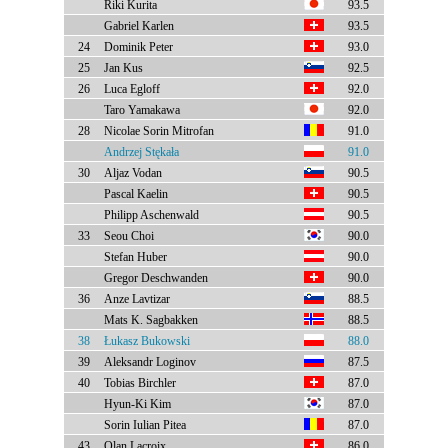
Riki Kurita
93.5
Gabriel Karlen
93.5
24
Dominik Peter
93.0
25
Jan Kus
92.5
26
Luca Egloff
92.0
Taro Yamakawa
92.0
28
Nicolae Sorin Mitrofan
91.0
Andrzej Stękała
91.0
30
Aljaz Vodan
90.5
Pascal Kaelin
90.5
Philipp Aschenwald
90.5
33
Seou Choi
90.0
Stefan Huber
90.0
Gregor Deschwanden
90.0
36
Anze Lavtizar
88.5
Mats K. Sagbakken
88.5
38
Łukasz Bukowski
88.0
39
Aleksandr Loginov
87.5
40
Tobias Birchler
87.0
Hyun-Ki Kim
87.0
Sorin Iulian Pitea
87.0
43
Olan Lacroix
86.0