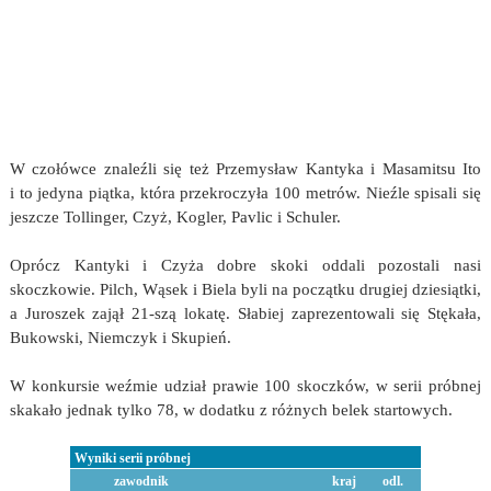
W czołówce znaleźli się też Przemysław Kantyka i Masamitsu Ito
i to jedyna piątka, która przekroczyła 100 metrów. Nieźle spisali się
jeszcze Tollinger, Czyż, Kogler, Pavlic i Schuler.
Oprócz Kantyki i Czyża dobre skoki oddali pozostali nasi
skoczkowie. Pilch, Wąsek i Biela byli na początku drugiej dziesiątki,
a Juroszek zajął 21-szą lokatę. Słabiej zaprezentowali się Stękała,
Bukowski, Niemczyk i Skupień.
W konkursie weźmie udział prawie 100 skoczków, w serii próbnej
skakało jednak tylko 78, w dodatku z różnych belek startowych.
Wyniki serii próbnej
zawodnik
kraj
odl.