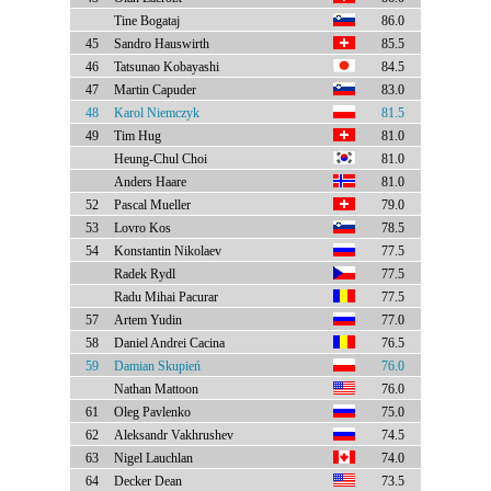
Tine Bogataj
86.0
45
Sandro Hauswirth
85.5
46
Tatsunao Kobayashi
84.5
47
Martin Capuder
83.0
48
Karol Niemczyk
81.5
49
Tim Hug
81.0
Heung-Chul Choi
81.0
Anders Haare
81.0
52
Pascal Mueller
79.0
53
Lovro Kos
78.5
54
Konstantin Nikolaev
77.5
Radek Rydl
77.5
Radu Mihai Pacurar
77.5
57
Artem Yudin
77.0
58
Daniel Andrei Cacina
76.5
59
Damian Skupień
76.0
Nathan Mattoon
76.0
61
Oleg Pavlenko
75.0
62
Aleksandr Vakhrushev
74.5
63
Nigel Lauchlan
74.0
64
Decker Dean
73.5