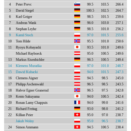
4
Peter Prevc
99.5
103.5
266.4
5
David Siegel
100.5
102.5
264.7
6
Karl Geiger
98.5
101.5
259.6
7
Andreas Wank
96.0
103.0
257.1
8
Stephan Leyhe
98.5
101.0
256.2
9
Kamil Stoch
97.0
101.5
255.6
10
Tom Hilde
95.5
101.0
250.6
11
Ryoyu Kobayashi
93.5
101.0
249.6
Michael Hayboeck
95.0
100.5
249.6
13
Markus Eisenbichler
96.5
100.5
249.4
14
Klemens Murańka
97.0
101.0
248.7
15
Dawid Kubacki
94.0
101.5
247.3
16
Clemens Aigner
94.5
98.5
245.0
17
Philipp Aschenwald
96.5
98.5
243.5
18
Halvor Egner Granerud
96.5
97.5
242.8
19
Kento Sakuyama
94.0
100.5
242.4
20
Ronan Lamy Chappuis
94.0
99.0
241.6
21
Richard Freitag
93.0
98.0
241.2
22
Killian Peier
95.0
97.0
238.7
Jakub Wolny
95.0
96.5
238.7
24
Simon Ammann
94.5
100.5
238.4