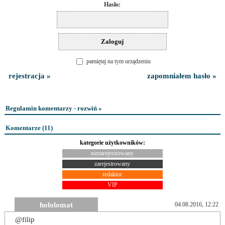
Hasło:
pamiętaj na tym urządzeniu
rejestracja »
zapomniałem hasło »
Regulamin komentarzy - rozwiń »
Komentarze (
11
)
kategorie użytkowników:
niezarejestrowany
zarejestrowany
redaktor
VIP
hololomat
04.08.2016, 12:22
@filip