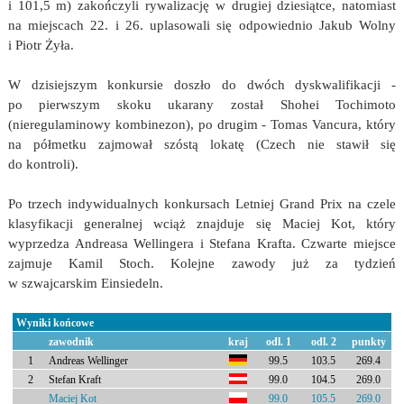
i 101,5 m) zakończyli rywalizację w drugiej dziesiątce, natomiast
na miejscach 22. i 26. uplasowali się odpowiednio Jakub Wolny
i Piotr Żyła.
W dzisiejszym konkursie doszło do dwóch dyskwalifikacji -
po pierwszym skoku ukarany został Shohei Tochimoto
(nieregulaminowy kombinezon), po drugim - Tomas Vancura, który
na półmetku zajmował szóstą lokatę (Czech nie stawił się
do kontroli).
Po trzech indywidualnych konkursach Letniej Grand Prix na czele
klasyfikacji generalnej wciąż znajduje się Maciej Kot, który
wyprzedza Andreasa Wellingera i Stefana Krafta. Czwarte miejsce
zajmuje Kamil Stoch. Kolejne zawody już za tydzień
w szwajcarskim Einsiedeln.
Wyniki końcowe
zawodnik
kraj
odl. 1
odl. 2
punkty
1
Andreas Wellinger
99.5
103.5
269.4
2
Stefan Kraft
99.0
104.5
269.0
Maciej Kot
99.0
105.5
269.0