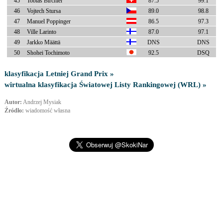
45
Tobias Birchler
87.5
99.1
46
Vojtech Stursa
89.0
98.8
47
Manuel Poppinger
86.5
97.3
48
Ville Larinto
87.0
97.1
49
Jarkko Määttä
DNS
DNS
50
Shohei Tochimoto
92.5
DSQ
klasyfikacja Letniej Grand Prix »
wirtualna klasyfikacja Światowej Listy Rankingowej (WRL) »
Autor:
Andrzej Mysiak
Źródło:
wiadomość własna