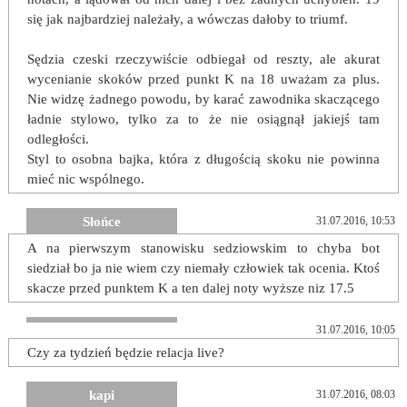
się jak najbardziej należały, a wówczas dałoby to triumf.
Sędzia czeski rzeczywiście odbiegał od reszty, ale akurat
wycenianie skoków przed punkt K na 18 uważam za plus.
Nie widzę żadnego powodu, by karać zawodnika skaczącego
ładnie stylowo, tylko za to że nie osiągnął jakiejś tam
odległości.
Styl to osobna bajka, która z długością skoku nie powinna
mieć nic wspólnego.
Słońce
31.07.2016, 10:53
A na pierwszym stanowisku sedziowskim to chyba bot
siedział bo ja nie wiem czy niemały człowiek tak ocenia. Ktoś
skacze przed punktem K a ten dalej noty wyższe niz 17.5
31.07.2016, 10:05
Czy za tydzień będzie relacja live?
kapi
31.07.2016, 08:03