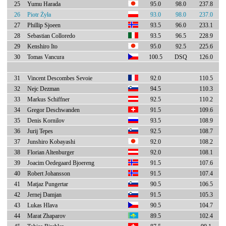
25
Yumu Harada
95.0
98.0
237.8
26
Piotr Żyła
93.0
98.0
237.0
27
Phillip Sjoeen
93.5
96.0
233.1
28
Sebastian Colloredo
93.5
96.5
228.9
29
Kenshiro Ito
95.0
92.5
225.6
30
Tomas Vancura
100.5
DSQ
126.0
31
Vincent Descombes Sevoie
92.0
110.5
32
Nejc Dezman
94.5
110.3
33
Markus Schiffner
92.5
110.2
34
Gregor Deschwanden
91.5
109.6
35
Denis Kornilov
93.5
108.9
36
Jurij Tepes
92.5
108.7
37
Junshiro Kobayashi
92.0
108.2
38
Florian Altenburger
92.0
108.1
39
Joacim Oedegaard Bjoereng
91.5
107.6
40
Robert Johansson
91.5
107.4
41
Matjaz Pungertar
90.5
106.5
42
Jernej Damjan
91.5
105.3
43
Lukas Hlava
90.5
104.7
44
Marat Zhaparov
89.5
102.4