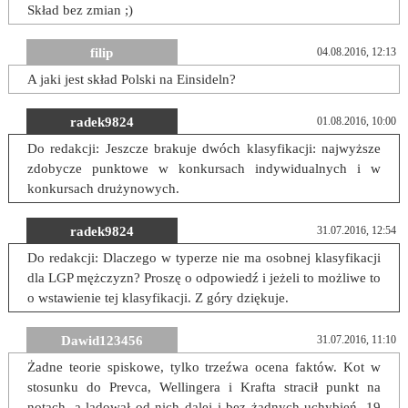
Skład bez zmian ;)
filip
04.08.2016, 12:13
A jaki jest skład Polski na Einsideln?
radek9824
01.08.2016, 10:00
Do redakcji: Jeszcze brakuje dwóch klasyfikacji: najwyższe
zdobycze punktowe w konkursach indywidualnych i w
konkursach drużynowych.
radek9824
31.07.2016, 12:54
Do redakcji: Dlaczego w typerze nie ma osobnej klasyfikacji
dla LGP mężczyzn? Proszę o odpowiedź i jeżeli to możliwe to
o wstawienie tej klasyfikacji. Z góry dziękuje.
Dawid123456
31.07.2016, 11:10
Żadne teorie spiskowe, tylko trzeźwa ocena faktów. Kot w
stosunku do Prevca, Wellingera i Krafta stracił punkt na
notach, a lądował od nich dalej i bez żadnych uchybień. 19