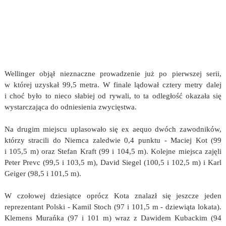
Wellinger objął nieznaczne prowadzenie już po pierwszej serii,
w której uzyskał 99,5 metra. W finale lądował cztery metry dalej
i choć było to nieco słabiej od rywali, to ta odległość okazała się
wystarczająca do odniesienia zwycięstwa.
Na drugim miejscu uplasowało się ex aequo dwóch zawodników,
którzy stracili do Niemca zaledwie 0,4 punktu - Maciej Kot (99
i 105,5 m) oraz Stefan Kraft (99 i 104,5 m). Kolejne miejsca zajęli
Peter Prevc (99,5 i 103,5 m), David Siegel (100,5 i 102,5 m) i Karl
Geiger (98,5 i 101,5 m).
W czołowej dziesiątce oprócz Kota znalazł się jeszcze jeden
reprezentant Polski - Kamil Stoch (97 i 101,5 m - dziewiąta lokata).
Klemens Murańka (97 i 101 m) wraz z Dawidem Kubackim (94