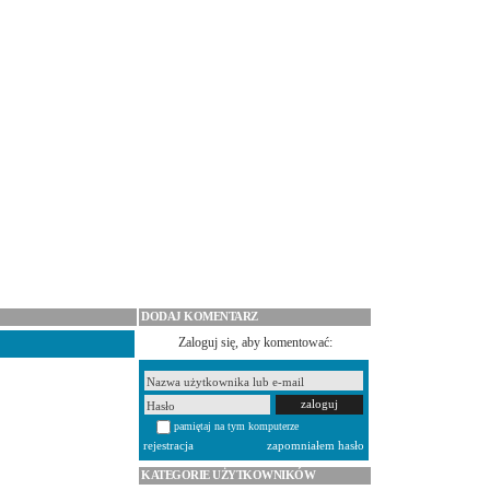
DODAJ KOMENTARZ
Zaloguj się, aby komentować:
pamiętaj na tym komputerze
rejestracja
zapomniałem hasło
KATEGORIE UŻYTKOWNIKÓW