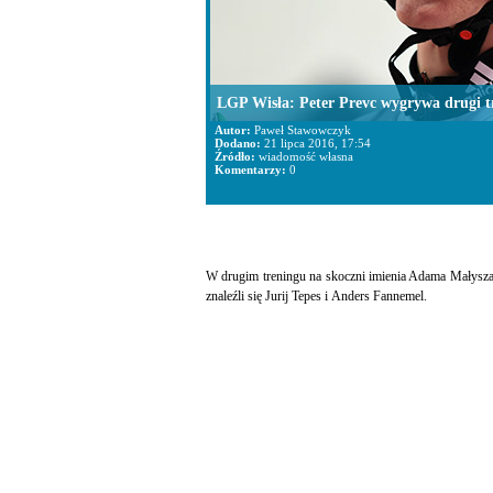
LGP Wisła: Peter Prevc wygrywa drugi t
Autor:
Paweł Stawowczyk
Dodano:
21 lipca 2016, 17:54
Źródło:
wiadomość własna
Komentarzy:
0
W drugim treningu na skoczni imienia Adama Małysza 
znaleźli się Jurij Tepes i Anders Fannemel.