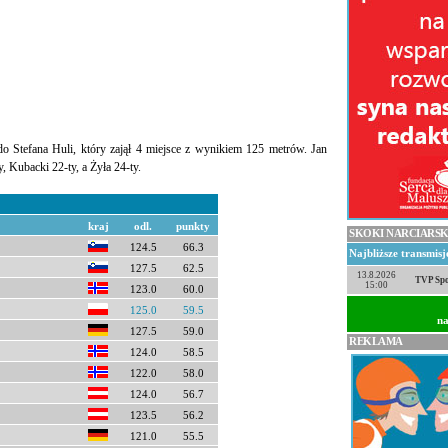
 Stefana Huli, który zajął 4 miejsce z wynikiem 125 metrów. Jan
, Kubacki 22-ty, a Żyła 24-ty.
kraj
odl.
punkty
SKOKI NARCIARSK
124.5
66.3
Najbliższe transmis
127.5
62.5
13.8.2026
TVP Spo
15:00
123.0
60.0
125.0
59.5
na
127.5
59.0
REKLAMA
124.0
58.5
122.0
58.0
124.0
56.7
123.5
56.2
121.0
55.5