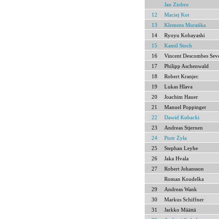
Jan Ziobro
12
Maciej Kot
13
Klemens Murańka
14
Ryoyu Kobayashi
15
Kamil Stoch
16
Vincent Descombes Sev
17
Philipp Aschenwald
18
Robert Kranjec
19
Lukas Hlava
20
Joachim Hauer
21
Manuel Poppinger
22
Dawid Kubacki
23
Andreas Stjernen
24
Piotr Żyła
25
Stephan Leyhe
26
Jaka Hvala
27
Robert Johansson
Roman Koudelka
29
Andreas Wank
30
Markus Schiffner
31
Jarkko Määttä