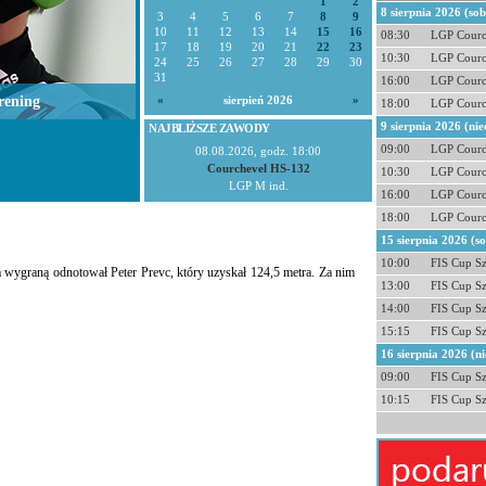
1
2
8 sierpnia 2026 (so
3
4
5
6
7
8
9
10
11
12
13
14
15
16
08:30
LGP Courc
17
18
19
20
21
22
23
10:30
LGP Courc
24
25
26
27
28
29
30
31
16:00
LGP Courc
rening
«
sierpień 2026
»
18:00
LGP Courc
9 sierpnia 2026 (nie
NAJBLIŻSZE ZAWODY
09:00
LGP Courc
08.08.2026, godz. 18:00
Courchevel HS-132
10:30
LGP Courc
LGP M ind.
16:00
LGP Courc
18:00
LGP Courc
15 sierpnia 2026 (s
10:00
FIS Cup S
wygraną odnotował Peter Prevc, który uzyskał 124,5 metra. Za nim
13:00
FIS Cup S
14:00
FIS Cup S
15:15
FIS Cup S
16 sierpnia 2026 (ni
09:00
FIS Cup S
10:15
FIS Cup S