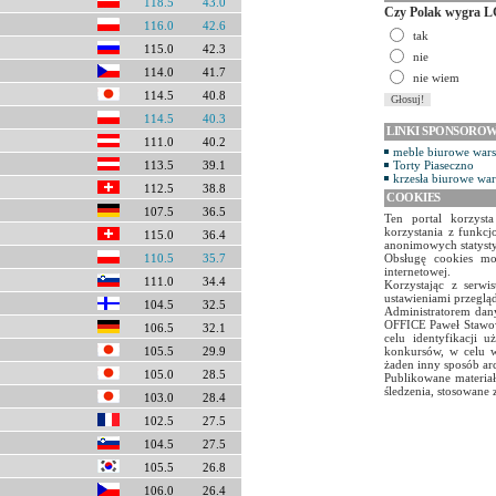
118.5
43.0
Czy Polak wygra L
116.0
42.6
tak
115.0
42.3
nie
114.0
41.7
nie wiem
114.5
40.8
114.5
40.3
LINKI SPONSORO
111.0
40.2
meble biurowe war
113.5
39.1
Torty Piaseczno
krzesła biurowe wa
112.5
38.8
COOKIES
107.5
36.5
Ten portal korzyst
korzystania z funkcj
115.0
36.4
anonimowych statyst
110.5
35.7
Obsługę cookies mo
internetowej.
111.0
34.4
Korzystając z serw
ustawieniami przegląd
104.5
32.5
Administratorem dany
OFFICE Paweł Stawow
106.5
32.1
celu identyfikacji 
105.5
29.9
konkursów, w celu w
żaden inny sposób ar
105.0
28.5
Publikowane materiał
śledzenia, stosowane 
103.0
28.4
102.5
27.5
104.5
27.5
105.5
26.8
106.0
26.4