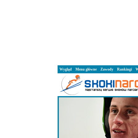
Wygląd
Menu główne
Zawody
Rankingi
W