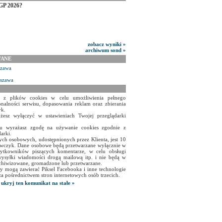
GP 2026?
zobacz wyniki »
archiwum sond »
WANE
szawa
rszawa
a z plików cookies w celu umożliwienia pełnego
onalności serwisu, dopasowania reklam oraz zbierania
yk.
żesz wyłączyć w ustawieniach Twojej przeglądarki
isu wyrażasz zgodę na używanie cookies zgodnie z
arki.
ch osobowych, udostępnionych przez Klienta, jest 10
czyk. Dane osobowe będą przetwarzane wyłącznie w
użytkowników piszących komentarze, w celu obsługi
ysyłki wiadomości drogą mailową itp. i nie będą w
chiwizowane, gromadzone lub przetwarzane.
y mogą zawierać Piksel Facebooka i inne technologie
za pośrednictwem stron internetowych osób trzecich.
ukryj ten komunikat na stałe »