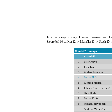
Tym razem najlepszy wynik wśród Polaków należał do
Ziobro był 10-ty, Kot 12-ty, Murańka 13-ty, Stoch 15-ty
Wyniki 2 treningu
zawodnik
1
Peter Prevc
2
Jurij Tepes
3
Anders Fannemel
4
Stefan Hula
5
Richard Freitag
6
Johann Andre Forfang
7
Tom Hilde
8
Stefan Kraft
9
Michael Hayboeck
10
Andreas Wellinger