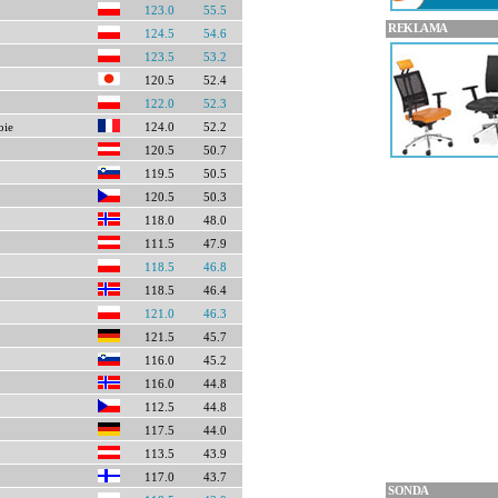
123.0
55.5
REKLAMA
124.5
54.6
123.5
53.2
120.5
52.4
122.0
52.3
oie
124.0
52.2
120.5
50.7
119.5
50.5
120.5
50.3
118.0
48.0
111.5
47.9
118.5
46.8
118.5
46.4
121.0
46.3
121.5
45.7
116.0
45.2
116.0
44.8
112.5
44.8
117.5
44.0
113.5
43.9
117.0
43.7
SONDA