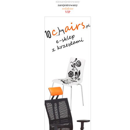
niezarejestrowany
zarejestrowany
redaktor
VIP