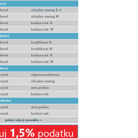
bota)
hevel
oficjalny trening K ✔
hevel
oficjalny trening M
hevel
konkurs ind. K
hevel
konkurs ind. M
dziela)
hevel
kwalifikacje K
hevel
kwalifikacje M
hevel
konkurs ind. K
hevel
konkurs ind. M
obota)
zczyrk
odprawa techniczna
zczyrk
oficjalny trening
zczyrk
seria próbna
zczyrk
konkurs ind.
edziela)
zczyrk
seria próbna
zczyrk
konkurs ind.
pokaż więcej zawodów »