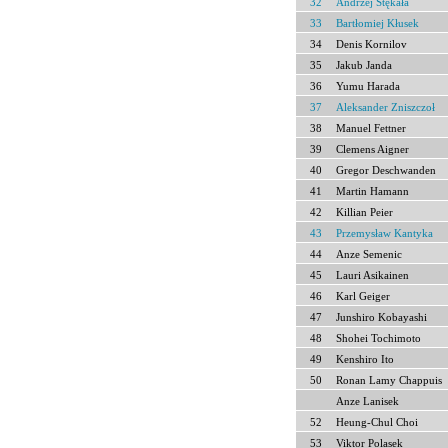
32
Andrzej Stękała
33
Bartłomiej Kłusek
34
Denis Kornilov
35
Jakub Janda
36
Yumu Harada
37
Aleksander Zniszczoł
38
Manuel Fettner
39
Clemens Aigner
40
Gregor Deschwanden
41
Martin Hamann
42
Killian Peier
43
Przemysław Kantyka
44
Anze Semenic
45
Lauri Asikainen
46
Karl Geiger
47
Junshiro Kobayashi
48
Shohei Tochimoto
49
Kenshiro Ito
50
Ronan Lamy Chappuis
Anze Lanisek
52
Heung-Chul Choi
53
Viktor Polasek