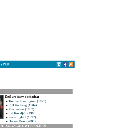
TYPER
Dziś urodziny obchodzą:
Tommy Ingebrigtsen (1977)
Chil Ku Kang (1984)
Yuta Watase (1982)
Kai Kovaljeff (1985)
Pascal Egloff (1992)
Decker Dean (2000)
ODY - SZCZEGÓŁOWY PROGRAM