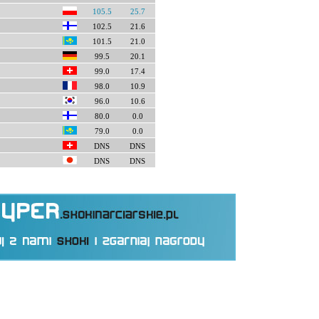
105.5
25.7
102.5
21.6
101.5
21.0
99.5
20.1
99.0
17.4
98.0
10.9
96.0
10.6
80.0
0.0
79.0
0.0
DNS
DNS
DNS
DNS