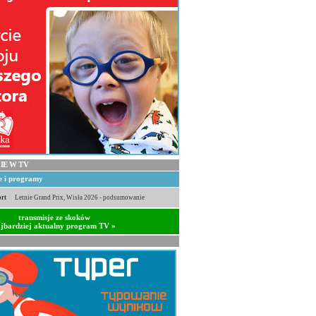
IE W TV
je i programy
rt
Letnie Grand Prix, Wisła 2026 - podsumowanie
transmisje ze skoków
jbardziej aktualny program TV »