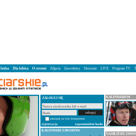
iedza
Dla kibica
O stronie
Zdjęcia
Zawodnicy
Skocznie
LIVE
Program TV
KALENDARIUM
ZALOGUJ SIĘ
pamiętaj na tym komputerze
rejestracja
zapomniałem hasło
KALENDARZ ZAWODÓW
NAJBLIŻSZE ZAW