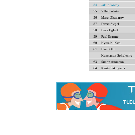
54
Jakub Wolny
55
Ville Larinto
56
Marat Zhaparov
57
David Siegel
58
Luca Egloff
59
Paul Brasme
60
Hyun-Ki Kim
61
Harri Olli
Konstantin Sokolenko
63
Simon Ammann
64
Kento Sakuyama