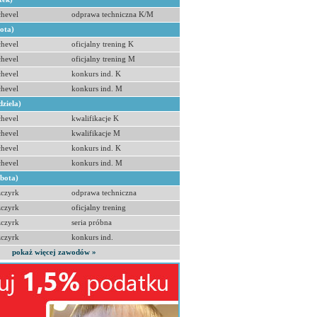
hevel
odprawa techniczna K/M
bota)
hevel
oficjalny trening K
hevel
oficjalny trening M
hevel
konkurs ind. K
hevel
konkurs ind. M
dziela)
hevel
kwalifikacje K
hevel
kwalifikacje M
hevel
konkurs ind. K
hevel
konkurs ind. M
obota)
zczyrk
odprawa techniczna
zczyrk
oficjalny trening
zczyrk
seria próbna
zczyrk
konkurs ind.
pokaż więcej zawodów »