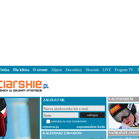
iedza
Dla kibica
O stronie
Zdjęcia
Zawodnicy
Skocznie
LIVE
Program TV
KALENDARIUM
ZALOGUJ SIĘ
pamiętaj na tym komputerze
rejestracja
zapomniałem hasło
NAJBLIŻSZE ZAW
KALENDARZ ZAWODÓW
7 sierpnia 2026 (pią