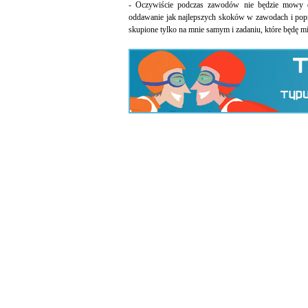
- Oczywiście podczas zawodów nie będzie mowy o 
oddawanie jak najlepszych skoków w zawodach i popr
skupione tylko na mnie samym i zadaniu, które będę m