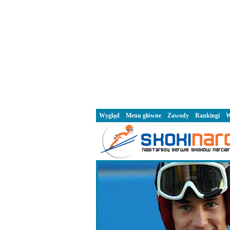
Wygląd
Menu główne
Zawody
Rankingi
W