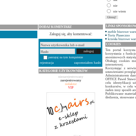
nie
nie wiem
LINKI SPONSORO
DODAJ KOMENTARZ
meble biurowe war
Zaloguj się, aby komentować:
Torty Piaseczno
krzesła biurowe wa
COOKIES
Ten portal korzyst
korzystania z funkcj
anonimowych statyst
pamiętaj na tym komputerze
Obsługę cookies mo
rejestracja
zapomniałem hasło
internetowej.
Korzystając z serw
KATEGORIE UŻYTKOWNIKÓW
ustawieniami przegląd
Administratorem dany
niezarejestrowany
OFFICE Paweł Stawow
zarejestrowany
celu identyfikacji 
redaktor
konkursów, w celu w
VIP
żaden inny sposób ar
Publikowane materiał
śledzenia, stosowane 