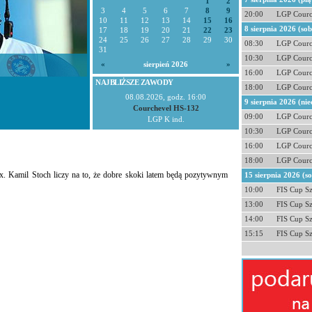
1
2
3
4
5
6
7
8
9
20:00
LGP Courc
10
11
12
13
14
15
16
8 sierpnia 2026 (so
17
18
19
20
21
22
23
24
25
26
27
28
29
30
08:30
LGP Courc
31
10:30
LGP Courc
«
sierpień 2026
»
16:00
LGP Courc
NAJBLIŻSZE ZAWODY
18:00
LGP Courc
08.08.2026, godz. 16:00
9 sierpnia 2026 (nie
Courchevel HS-132
09:00
LGP Courc
LGP K ind.
10:30
LGP Courc
16:00
LGP Courc
18:00
LGP Courc
ix. Kamil Stoch liczy na to, że dobre skoki latem będą pozytywnym
15 sierpnia 2026 (s
10:00
FIS Cup S
13:00
FIS Cup S
14:00
FIS Cup S
15:15
FIS Cup S