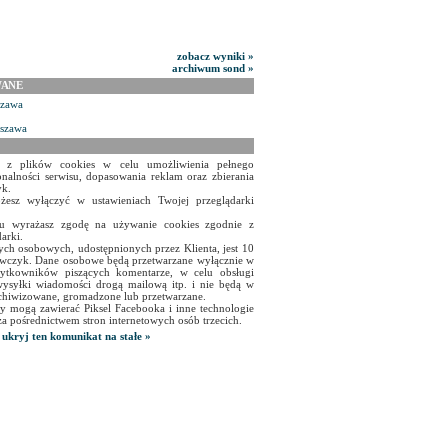
zobacz wyniki »
archiwum sond »
WANE
szawa
rszawa
a z plików cookies w celu umożliwienia pełnego
onalności serwisu, dopasowania reklam oraz zbierania
yk.
żesz wyłączyć w ustawieniach Twojej przeglądarki
isu wyrażasz zgodę na używanie cookies zgodnie z
arki.
ch osobowych, udostępnionych przez Klienta, jest 10
czyk. Dane osobowe będą przetwarzane wyłącznie w
użytkowników piszących komentarze, w celu obsługi
ysyłki wiadomości drogą mailową itp. i nie będą w
chiwizowane, gromadzone lub przetwarzane.
y mogą zawierać Piksel Facebooka i inne technologie
za pośrednictwem stron internetowych osób trzecich.
ukryj ten komunikat na stałe »