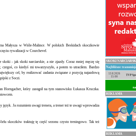
Adama Małysza w Wiśle-Malince. W polskich Beskidach skoczkowie
częciu rywalizacji w Courchevel.
SKOKI NARCIARSK
 skoki - jak skoki narciarskie, a nie zjazdy. Coraz mniej męczę się
i; czegoś, co kiedyś mi towarzyszyło, a potem to utraciłem. Bardzo
Najbliższe transmis
największy cel, by realizować zadania związane z pozycją najazdową
13.8.2026
TVP Spo
15:00
pijski z Soczi.
na
an Horngacher, który zastąpił na tym stanowisku Łukasza Kruczka.
REKLAMA
eniowcem.
y język. Ja rozumiem uwagi trenera, a trener też te uwagi wprowadza
elu skoczków traktuję tę część sezonu czysto treningowo. Tak też
REKLAMA