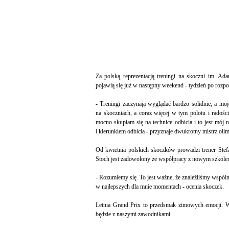
Za polską reprezentacją treningi na skoczni im. 
pojawią się już w następny weekend - tydzień po rozpo
- Treningi zaczynają wyglądać bardzo solidnie, a moje
na skoczniach, a coraz więcej w tym polotu i radośc
mocno skupiam się na technice odbicia i to jest mój 
i kierunkiem odbicia - przyznaje dwukrotny mistrz olim
Od kwietnia polskich skoczków prowadzi trener Stef
Stoch jest zadowolony ze współpracy z nowym szkol
- Rozumiemy się. To jest ważne, że znaleźliśmy wspóln
w najlepszych dla mnie momentach - ocenia skoczek.
Letnia Grand Prix to przedsmak zimowych emocji. Wi
będzie z naszymi zawodnikami.