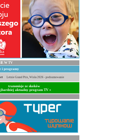
IE W TV
je i programy
rt
Letnie Grand Prix, Wisła 2026 - podsumowanie
transmisje ze skoków
jbardziej aktualny program TV »