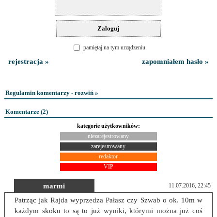
pamiętaj na tym urządzeniu
rejestracja »
zapomniałem hasło »
Regulamin komentarzy - rozwiń »
Komentarze (
2
)
kategorie użytkowników:
niezarejestrowany
zarejestrowany
redaktor
VIP
marmi
11.07.2016, 22:45
Patrząc jak Rajda wyprzedza Pałasz czy Szwab o ok. 10m w
każdym skoku to są to już wyniki, którymi można już coś