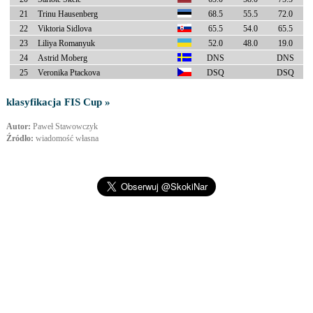
21
Trinu Hausenberg
68.5
55.5
72.0
22
Viktoria Sidlova
65.5
54.0
65.5
23
Liliya Romanyuk
52.0
48.0
19.0
24
Astrid Moberg
DNS
DNS
25
Veronika Ptackova
DSQ
DSQ
klasyfikacja FIS Cup »
Autor:
Paweł Stawowczyk
Źródło:
wiadomość własna