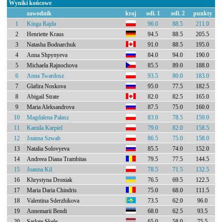
Wyniki końcowe
zawodnik
kraj
odl. 1
odl. 2
punkty
1
Kinga Rajda
96.0
88.5
211.0
2
Henriette Kraus
94.5
88.5
205.5
3
Natasha Bodnarchuk
91.0
88.5
195.0
4
Anna Shpynyeva
84.0
94.0
190.0
5
Michaela Rajnochova
85.5
89.0
188.0
6
Anna Twardosz
93.5
80.0
183.0
7
Glafira Noskova
95.0
77.5
182.5
8
Abigail Strate
82.0
82.5
165.0
9
Maria Aleksandrova
87.5
75.0
160.0
10
Magdalena Pałasz
83.0
78.5
159.0
11
Kamila Karpiel
79.0
82.0
158.5
12
Joanna Szwab
86.5
75.0
158.0
13
Natalia Solovyeva
85.5
74.0
152.0
14
Andreea Diana Trambitas
79.5
77.5
144.5
15
Joanna Kil
78.5
71.5
132.5
16
Khrystyna Droniak
76.5
69.5
122.5
17
Maria Daria Chindris
75.0
68.0
111.5
18
Valentina Sderzhikova
73.5
62.0
96.0
19
Annemarii Bendi
68.0
62.5
93.5
20
Sarlote Skele
65.0
58.0
75.5