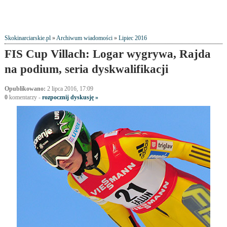
Skokinarciarskie.pl
»
Archiwum wiadomości
»
Lipiec 2016
FIS Cup Villach: Logar wygrywa, Rajda
na podium, seria dyskwalifikacji
Opublikowano:
2 lipca 2016, 17:09
0
komentarzy -
rozpocznij dyskusję »