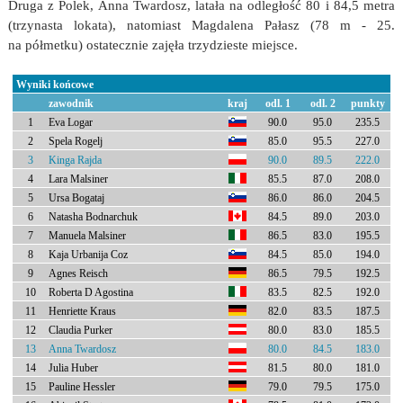
Druga z Polek, Anna Twardosz, latała na odległość 80 i 84,5 metra
(trzynasta lokata), natomiast Magdalena Pałasz (78 m - 25.
na półmetku) ostatecznie zajęła trzydzieste miejsce.
Wyniki końcowe
zawodnik
kraj
odl. 1
odl. 2
punkty
1
Eva Logar
90.0
95.0
235.5
2
Spela Rogelj
85.0
95.5
227.0
3
Kinga Rajda
90.0
89.5
222.0
4
Lara Malsiner
85.5
87.0
208.0
5
Ursa Bogataj
86.0
86.0
204.5
6
Natasha Bodnarchuk
84.5
89.0
203.0
7
Manuela Malsiner
86.5
83.0
195.5
8
Kaja Urbanija Coz
84.5
85.0
194.0
9
Agnes Reisch
86.5
79.5
192.5
10
Roberta D Agostina
83.5
82.5
192.0
11
Henriette Kraus
82.0
83.5
187.5
12
Claudia Purker
80.0
83.0
185.5
13
Anna Twardosz
80.0
84.5
183.0
14
Julia Huber
81.5
80.0
181.0
15
Pauline Hessler
79.0
79.5
175.0