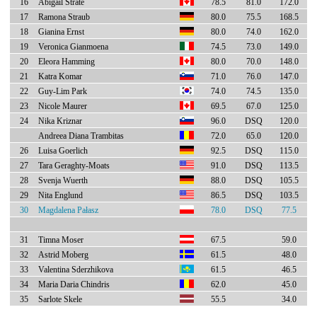
16
Abigail Strate
78.5
81.0
172.0
17
Ramona Straub
80.0
75.5
168.5
18
Gianina Ernst
80.0
74.0
162.0
19
Veronica Gianmoena
74.5
73.0
149.0
20
Eleora Hamming
80.0
70.0
148.0
21
Katra Komar
71.0
76.0
147.0
22
Guy-Lim Park
74.0
74.5
135.0
23
Nicole Maurer
69.5
67.0
125.0
24
Nika Kriznar
96.0
DSQ
120.0
Andreea Diana Trambitas
72.0
65.0
120.0
26
Luisa Goerlich
92.5
DSQ
115.0
27
Tara Geraghty-Moats
91.0
DSQ
113.5
28
Svenja Wuerth
88.0
DSQ
105.5
29
Nita Englund
86.5
DSQ
103.5
30
Magdalena Pałasz
78.0
DSQ
77.5
31
Timna Moser
67.5
59.0
32
Astrid Moberg
61.5
48.0
33
Valentina Sderzhikova
61.5
46.5
34
Maria Daria Chindris
62.0
45.0
35
Sarlote Skele
55.5
34.0