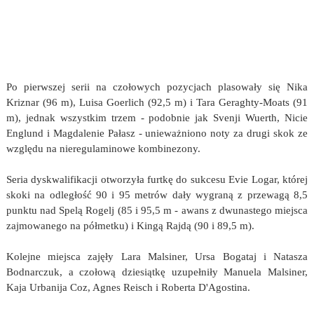
Po pierwszej serii na czołowych pozycjach plasowały się Nika
Kriznar (96 m), Luisa Goerlich (92,5 m) i Tara Geraghty-Moats (91
m), jednak wszystkim trzem - podobnie jak Svenji Wuerth, Nicie
Englund i Magdalenie Pałasz - unieważniono noty za drugi skok ze
względu na nieregulaminowe kombinezony.
Seria dyskwalifikacji otworzyła furtkę do sukcesu Evie Logar, której
skoki na odległość 90 i 95 metrów dały wygraną z przewagą 8,5
punktu nad Spelą Rogelj (85 i 95,5 m - awans z dwunastego miejsca
zajmowanego na półmetku) i Kingą Rajdą (90 i 89,5 m).
Kolejne miejsca zajęły Lara Malsiner, Ursa Bogataj i Natasza
Bodnarczuk, a czołową dziesiątkę uzupełniły Manuela Malsiner,
Kaja Urbanija Coz, Agnes Reisch i Roberta D'Agostina.