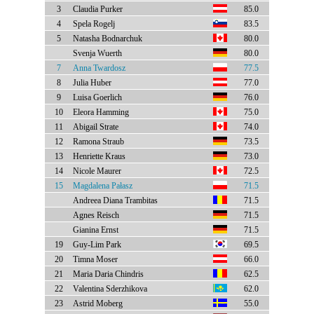
3
Claudia Purker
85.0
4
Spela Rogelj
83.5
5
Natasha Bodnarchuk
80.0
Svenja Wuerth
80.0
7
Anna Twardosz
77.5
8
Julia Huber
77.0
9
Luisa Goerlich
76.0
10
Eleora Hamming
75.0
11
Abigail Strate
74.0
12
Ramona Straub
73.5
13
Henriette Kraus
73.0
14
Nicole Maurer
72.5
15
Magdalena Pałasz
71.5
Andreea Diana Trambitas
71.5
Agnes Reisch
71.5
Gianina Ernst
71.5
19
Guy-Lim Park
69.5
20
Timna Moser
66.0
21
Maria Daria Chindris
62.5
22
Valentina Sderzhikova
62.0
23
Astrid Moberg
55.0