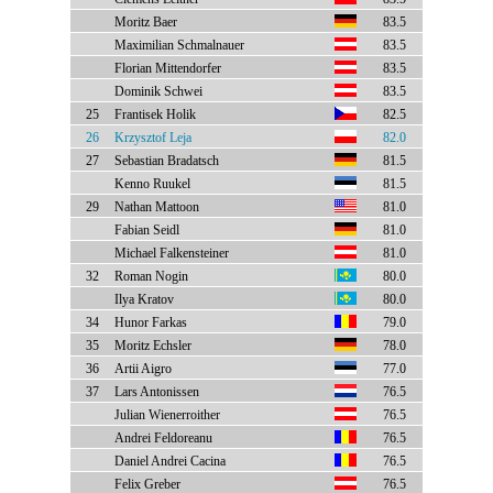
Moritz Baer
83.5
Maximilian Schmalnauer
83.5
Florian Mittendorfer
83.5
Dominik Schwei
83.5
25
Frantisek Holik
82.5
26
Krzysztof Leja
82.0
27
Sebastian Bradatsch
81.5
Kenno Ruukel
81.5
29
Nathan Mattoon
81.0
Fabian Seidl
81.0
Michael Falkensteiner
81.0
32
Roman Nogin
80.0
Ilya Kratov
80.0
34
Hunor Farkas
79.0
35
Moritz Echsler
78.0
36
Artii Aigro
77.0
37
Lars Antonissen
76.5
Julian Wienerroither
76.5
Andrei Feldoreanu
76.5
Daniel Andrei Cacina
76.5
Felix Greber
76.5