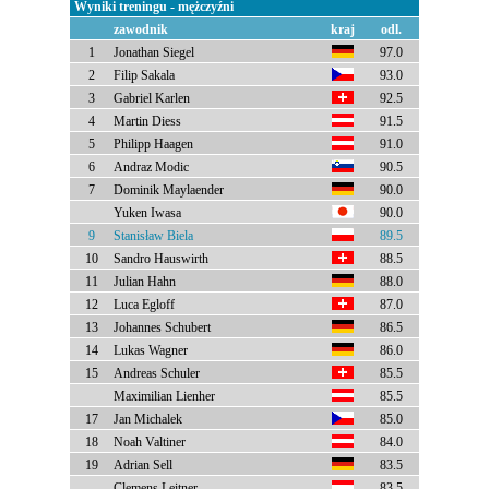
Wyniki treningu - mężczyźni
zawodnik
kraj
odl.
1
Jonathan Siegel
97.0
2
Filip Sakala
93.0
3
Gabriel Karlen
92.5
4
Martin Diess
91.5
5
Philipp Haagen
91.0
6
Andraz Modic
90.5
7
Dominik Maylaender
90.0
Yuken Iwasa
90.0
9
Stanisław Biela
89.5
10
Sandro Hauswirth
88.5
11
Julian Hahn
88.0
12
Luca Egloff
87.0
13
Johannes Schubert
86.5
14
Lukas Wagner
86.0
15
Andreas Schuler
85.5
Maximilian Lienher
85.5
17
Jan Michalek
85.0
18
Noah Valtiner
84.0
19
Adrian Sell
83.5
Clemens Leitner
83.5