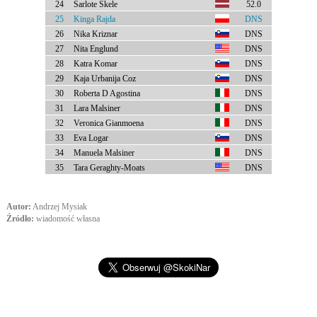
24
Sarlote Skele
52.0
25
Kinga Rajda
DNS
26
Nika Kriznar
DNS
27
Nita Englund
DNS
28
Katra Komar
DNS
29
Kaja Urbanija Coz
DNS
30
Roberta D Agostina
DNS
31
Lara Malsiner
DNS
32
Veronica Gianmoena
DNS
33
Eva Logar
DNS
34
Manuela Malsiner
DNS
35
Tara Geraghty-Moats
DNS
Autor:
Andrzej Mysiak
Źródło:
wiadomość własna