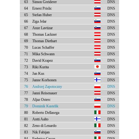
63
Simon Greiderer
DNS
64
Ernest Prislic
DNS
65
Stefan Huber
DNS
66
Ziga Jelar
DNS
67
Anze Lavtizar
DNS
68
Thomas Lackner
DNS
69
Thomas Diethart
DNS
70
Lucas Schaffer
DNS
71
Mika Schwann
DNS
72
David Krapez
DNS
73
Riki Kurita
DNS
74
Jan Kus
DNS
75
Janne Korhonen
DNS
76
Andrzej Zapotoczny
DNS
77
Janni Reisenauer
DNS
78
Aljaz Osterc
DNS
79
Dominik Kastelik
DNS
80
Roberto Dellasega
DNS
81
Antti Aalto
DNS
82
Zeno di Lenardo
DNS
83
Nik Fabijan
DNS
84
Federico Cecon
DNS