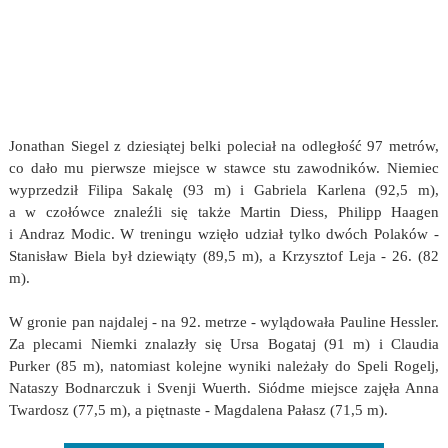
Jonathan Siegel z dziesiątej belki poleciał na odległość 97 metrów,
co dało mu pierwsze miejsce w stawce stu zawodników. Niemiec
wyprzedził Filipa Sakalę (93 m) i Gabriela Karlena (92,5 m),
a w czołówce znaleźli się także Martin Diess, Philipp Haagen
i Andraz Modic. W treningu wzięło udział tylko dwóch Polaków -
Stanisław Biela był dziewiąty (89,5 m), a Krzysztof Leja - 26. (82
m).
W gronie pan najdalej - na 92. metrze - wylądowała Pauline Hessler.
Za plecami Niemki znalazły się Ursa Bogataj (91 m) i Claudia
Purker (85 m), natomiast kolejne wyniki należały do Speli Rogelj,
Nataszy Bodnarczuk i Svenji Wuerth. Siódme miejsce zajęła Anna
Twardosz (77,5 m), a piętnaste - Magdalena Pałasz (71,5 m).