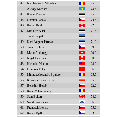
42
Nicolae Sorin Mitrofan
75.5
Alexey Korolev
75.5
44
Kevin Maltsev
75.0
45
Damian Lasota
74.5
46
Rogan Reid
72.5
47
Markkus Alter
71.5
Taavi Pappel
71.5
49
Karl-August Tiirmaa
71.0
50
Jakub Dohnal
69.5
51
Mario Anderegg
69.0
52
Nigel Lauchlan
68.5
53
Nicholas Mattoon
68.0
54
Dominik Peter
66.5
55
Mihnea Alexandru Spulber
65.5
56
Krasimir Simitchiyiski
65.0
57
Benedikt Holub
62.0
58
Radu Mihai Pacurar
61.0
59
Sam Bolton
58.0
60
Soo-Hyeon Yim
56.5
61
Frantisek Lejsek
55.0
62
Radek Rydl
53.5