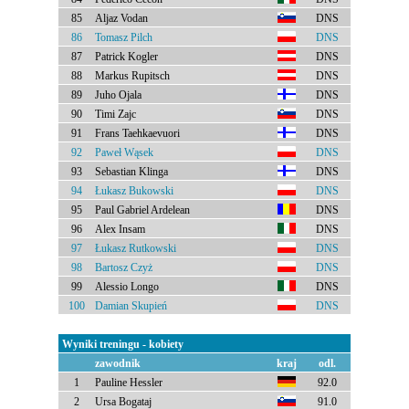
85
Aljaz Vodan
DNS
86
Tomasz Pilch
DNS
87
Patrick Kogler
DNS
88
Markus Rupitsch
DNS
89
Juho Ojala
DNS
90
Timi Zajc
DNS
91
Frans Taehkaevuori
DNS
92
Paweł Wąsek
DNS
93
Sebastian Klinga
DNS
94
Łukasz Bukowski
DNS
95
Paul Gabriel Ardelean
DNS
96
Alex Insam
DNS
97
Łukasz Rutkowski
DNS
98
Bartosz Czyż
DNS
99
Alessio Longo
DNS
100
Damian Skupień
DNS
Wyniki treningu - kobiety
zawodnik
kraj
odl.
1
Pauline Hessler
92.0
2
Ursa Bogataj
91.0