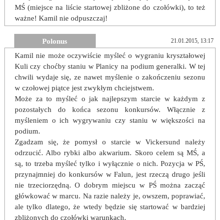
MŚ (miejsce na liście startowej zbliżone do czołówki), to też
ważne! Kamil nie odpuszczaj!
Polonus
21.01.2015, 13:17
Kamil nie może oczywiście myśleć o wygraniu kryształowej
Kuli czy choćby staniu w Planicy na podium generalki. W tej
chwili wydaje się, ze nawet myślenie o zakończeniu sezonu
w czołowej piątce jest zwykłym chciejstwem.
Może za to myśleć o jak najlepszym starcie w każdym z
pozostałych do końca sezonu konkursów. Włącznie z
myśleniem o ich wygrywaniu czy staniu w większości na
podium.
Zgadzam się, że pomysł o starcie w Vickersund należy
odrzucić. Albo rybki albo akwarium. Skoro celem są MŚ, a
są, to trzeba myśleć tylko i wyłącznie o nich. Pozycja w PŚ,
przynajmniej do konkursów w Falun, jest rzeczą drugo jeśli
nie trzeciorzędną. O dobrym miejscu w PŚ można zacząć
główkować w marcu. Na razie należy je, owszem, poprawiać,
ale tylko dlatego, że wtedy będzie się startować w bardziej
zbliżonych do czołówki warunkach.