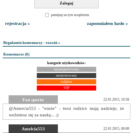
pamiętaj na tym urządzeniu
rejestracja »
zapomniałem hasło »
Regulamin komentarzy - rozwiń »
Komentarze (
6
)
kategorie użytkowników:
niezarejestrowany
zarejestrowany
redaktor
VIP
Fan sportu
22.01.2015, 10:58
@Amercia553 - "wieże" - twoi rodzice mają nadzieje, że
weźmiesz się za naukę... ;)
Amelcia553
22.01.2015, 00:08