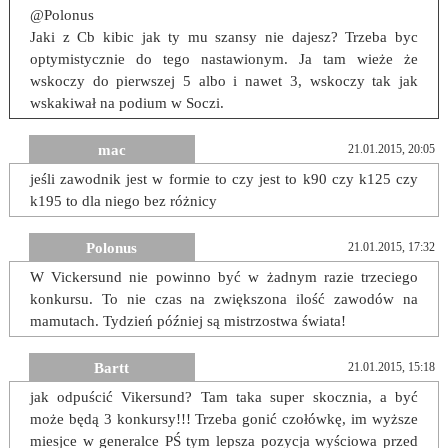
@Polonus
Jaki z Cb kibic jak ty mu szansy nie dajesz? Trzeba byc
optymistycznie do tego nastawionym. Ja tam wieże że
wskoczy do pierwszej 5 albo i nawet 3, wskoczy tak jak
wskakiwał na podium w Soczi.
mac
21.01.2015, 20:05
jeśli zawodnik jest w formie to czy jest to k90 czy k125 czy
k195 to dla niego bez różnicy
Polonus
21.01.2015, 17:32
W Vickersund nie powinno być w żadnym razie trzeciego
konkursu. To nie czas na zwiększona ilość zawodów na
mamutach. Tydzień później są mistrzostwa świata!
Bartt
21.01.2015, 15:18
jak odpuścić Vikersund? Tam taka super skocznia, a być
może będą 3 konkursy!!! Trzeba gonić czołówkę, im wyższe
miesjce w generalce PŚ tym lepsza pozycja wyściowa przed