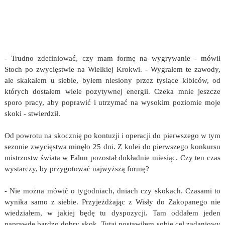
- Trudno zdefiniować, czy mam formę na wygrywanie - mówił
Stoch po zwycięstwie na Wielkiej Krokwi. - Wygrałem te zawody,
ale skakałem u siebie, byłem niesiony przez tysiące kibiców, od
których dostałem wiele pozytywnej energii. Czeka mnie jeszcze
sporo pracy, aby poprawić i utrzymać na wysokim poziomie moje
skoki - stwierdził.
Od powrotu na skocznię po kontuzji i operacji do pierwszego w tym
sezonie zwycięstwa minęło 25 dni. Z kolei do pierwszego konkursu
mistrzostw świata w Falun pozostał dokładnie miesiąc. Czy ten czas
wystarczy, by przygotować najwyższą formę?
- Nie można mówić o tygodniach, dniach czy skokach. Czasami to
wynika samo z siebie. Przyjeżdżając z Wisły do Zakopanego nie
wiedziałem, w jakiej będę tu dyspozycji. Tam oddałem jeden
naprawdę bardzo dobry skok. Tutaj postawiłem sobie cel zadaniowy