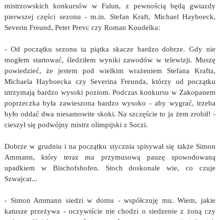
mistrzowskich konkursów w Falun, z pewnością będą gwiazdy
pierwszej części sezonu - m.in. Stefan Kraft, Michael Hayboeck,
Severin Freund, Peter Prevc czy Roman Koudelka:
- Od początku sezonu ta piątka skacze bardzo dobrze. Gdy nie
mogłem startować, śledziłem wyniki zawodów w telewizji. Muszę
powiedzieć, że jestem pod wielkim wrażeniem Stefana Krafta,
Michaela Hayboecka czy Severina Freunda, którzy od początku
utrzymają bardzo wysoki poziom. Podczas konkursu w Zakopanem
poprzeczka była zawieszona bardzo wysoko - aby wygrać, trzeba
było oddać dwa niesamowite skoki. Na szczęście to ja żem zrobił! -
cieszył się podwójny mistrz olimpijski z Soczi.
Dobrze w grudniu i na początku stycznia spisywał się także Simon
Ammann, który teraz ma przymusową pauzę spowodowaną
upadkiem w Bischofshofen. Stoch doskonale wie, co czuje
Szwajcar...
- Simon Ammann siedzi w domu - współczuję mu. Wiem, jakie
katusze przeżywa - oczywiście nie chodzi o siedzenie z żoną czy