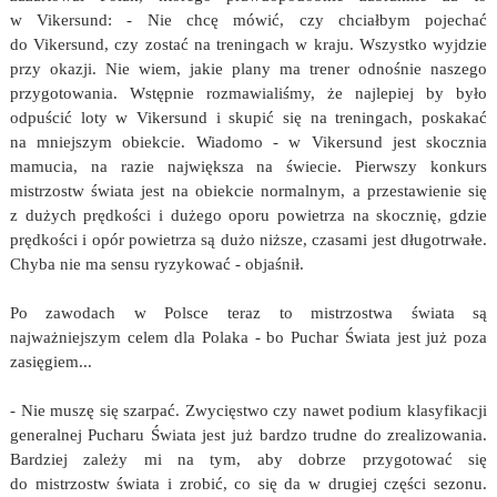
w Vikersund: - Nie chcę mówić, czy chciałbym pojechać
do Vikersund, czy zostać na treningach w kraju. Wszystko wyjdzie
przy okazji. Nie wiem, jakie plany ma trener odnośnie naszego
przygotowania. Wstępnie rozmawialiśmy, że najlepiej by było
odpuścić loty w Vikersund i skupić się na treningach, poskakać
na mniejszym obiekcie. Wiadomo - w Vikersund jest skocznia
mamucia, na razie największa na świecie. Pierwszy konkurs
mistrzostw świata jest na obiekcie normalnym, a przestawienie się
z dużych prędkości i dużego oporu powietrza na skocznię, gdzie
prędkości i opór powietrza są dużo niższe, czasami jest długotrwałe.
Chyba nie ma sensu ryzykować - objaśnił.
Po zawodach w Polsce teraz to mistrzostwa świata są
najważniejszym celem dla Polaka - bo Puchar Świata jest już poza
zasięgiem...
- Nie muszę się szarpać. Zwycięstwo czy nawet podium klasyfikacji
generalnej Pucharu Świata jest już bardzo trudne do zrealizowania.
Bardziej zależy mi na tym, aby dobrze przygotować się
do mistrzostw świata i zrobić, co się da w drugiej części sezonu.