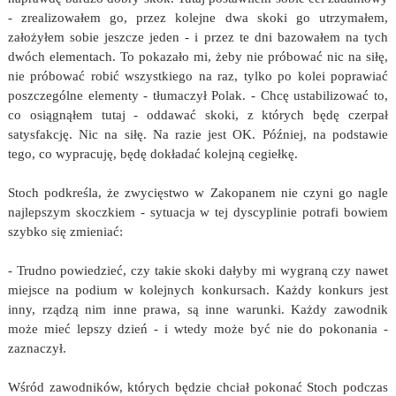
- zrealizowałem go, przez kolejne dwa skoki go utrzymałem,
założyłem sobie jeszcze jeden - i przez te dni bazowałem na tych
dwóch elementach. To pokazało mi, żeby nie próbować nic na siłę,
nie próbować robić wszystkiego na raz, tylko po kolei poprawiać
poszczególne elementy - tłumaczył Polak. - Chcę ustabilizować to,
co osiągnąłem tutaj - oddawać skoki, z których będę czerpał
satysfakcję. Nic na siłę. Na razie jest OK. Później, na podstawie
tego, co wypracuję, będę dokładać kolejną cegiełkę.
Stoch podkreśla, że zwycięstwo w Zakopanem nie czyni go nagle
najlepszym skoczkiem - sytuacja w tej dyscyplinie potrafi bowiem
szybko się zmieniać:
- Trudno powiedzieć, czy takie skoki dałyby mi wygraną czy nawet
miejsce na podium w kolejnych konkursach. Każdy konkurs jest
inny, rządzą nim inne prawa, są inne warunki. Każdy zawodnik
może mieć lepszy dzień - i wtedy może być nie do pokonania -
zaznaczył.
Wśród zawodników, których będzie chciał pokonać Stoch podczas