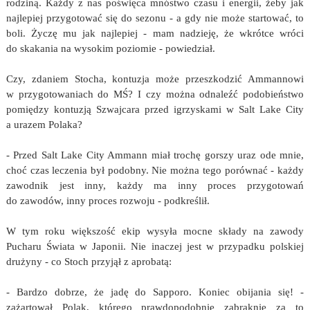
rodziną. Każdy z nas poświęca mnóstwo czasu i energii, żeby jak
najlepiej przygotować się do sezonu - a gdy nie może startować, to
boli. Życzę mu jak najlepiej - mam nadzieję, że wkrótce wróci
do skakania na wysokim poziomie - powiedział.
Czy, zdaniem Stocha, kontuzja może przeszkodzić Ammannowi
w przygotowaniach do MŚ? I czy można odnaleźć podobieństwo
pomiędzy kontuzją Szwajcara przed igrzyskami w Salt Lake City
a urazem Polaka?
- Przed Salt Lake City Ammann miał trochę gorszy uraz ode mnie,
choć czas leczenia był podobny. Nie można tego porównać - każdy
zawodnik jest inny, każdy ma inny proces przygotowań
do zawodów, inny proces rozwoju - podkreślił.
W tym roku większość ekip wysyła mocne składy na zawody
Pucharu Świata w Japonii. Nie inaczej jest w przypadku polskiej
drużyny - co Stoch przyjął z aprobatą:
- Bardzo dobrze, że jadę do Sapporo. Koniec obijania się! -
zażartował Polak, którego prawdopodobnie zabraknie za to