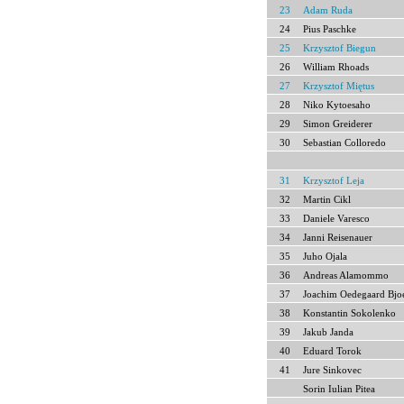
23
Adam Ruda
24
Pius Paschke
25
Krzysztof Biegun
26
William Rhoads
27
Krzysztof Miętus
28
Niko Kytoesaho
29
Simon Greiderer
30
Sebastian Colloredo
31
Krzysztof Leja
32
Martin Cikl
33
Daniele Varesco
34
Janni Reisenauer
35
Juho Ojala
36
Andreas Alamommo
37
Joachim Oedegaard Bjo
38
Konstantin Sokolenko
39
Jakub Janda
40
Eduard Torok
41
Jure Sinkovec
Sorin Iulian Pitea