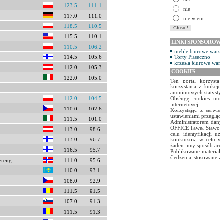
123.5
111.1
nie
117.0
111.0
nie wiem
118.5
110.5
115.5
110.1
LINKI SPONSORO
110.5
106.2
meble biurowe war
114.5
105.6
Torty Piaseczno
krzesła biurowe wa
112.0
105.3
COOKIES
122.0
105.0
Ten portal korzyst
korzystania z funkcj
anonimowych statyst
112.0
104.5
Obsługę cookies mo
internetowej.
110.0
102.6
Korzystając z serw
ustawieniami przegląd
111.5
101.0
Administratorem dany
OFFICE Paweł Stawow
113.0
98.6
celu identyfikacji 
113.0
96.7
konkursów, w celu w
żaden inny sposób ar
116.5
95.7
Publikowane materiał
śledzenia, stosowane 
ereng
111.0
95.6
110.0
93.1
108.0
92.9
111.5
91.5
107.0
91.3
111.5
91.3