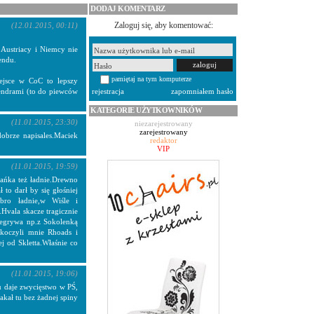
DODAJ KOMENTARZ
Zaloguj się, aby komentować:
(12.01.2015, 00:11)
Austriacy i Niemcy nie
endu.
pamiętaj na tym komputerze
iejsce w CoC to lepszy
lendrami (to do piewców
rejestracja
zapomniałem hasło
KATEGORIE UŻYTKOWNIKÓW
(11.01.2015, 23:30)
niezarejestrowany
zarejestrowany
dobrze napisales.Maciek
redaktor
VIP
(11.01.2015, 19:59)
ańka też ładnie.Drewno
to darł by się głośniej
obro ładnie,w Wiśle i
Hvala skacze tragicznie
rzegrywa np.z Sokolenką
skoczyli mnie Rhoads i
ej od Skletta.Właśnie co
(11.01.2015, 19:06)
u daje zwycięstwo w PŚ,
akał tu bez żadnej spiny