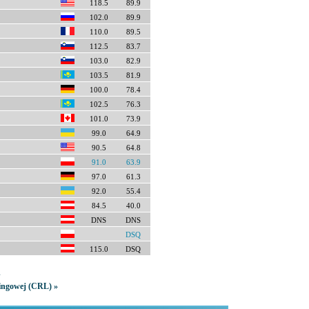
118.5
89.9
102.0
89.9
110.0
89.5
112.5
83.7
103.0
82.9
103.5
81.9
100.0
78.4
102.5
76.3
101.0
73.9
99.0
64.9
90.5
64.8
91.0
63.9
97.0
61.3
92.0
55.4
84.5
40.0
DNS
DNS
DSQ
115.0
DSQ
»
kingowej (CRL) »