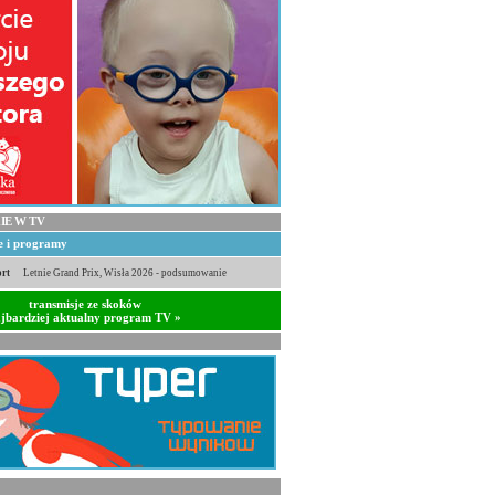
IE W TV
je i programy
rt
Letnie Grand Prix, Wisła 2026 - podsumowanie
transmisje ze skoków
jbardziej aktualny program TV »