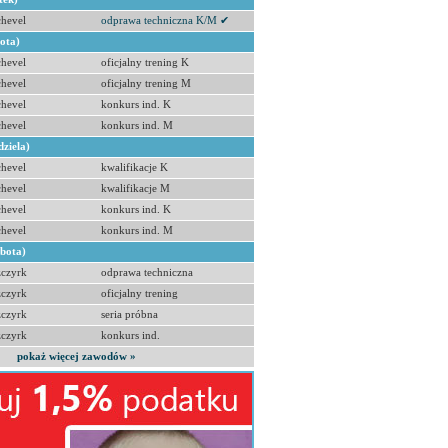
hevel
odprawa techniczna K/M ✔
bota)
hevel
oficjalny trening K
hevel
oficjalny trening M
hevel
konkurs ind. K
hevel
konkurs ind. M
dziela)
hevel
kwalifikacje K
hevel
kwalifikacje M
hevel
konkurs ind. K
hevel
konkurs ind. M
obota)
zczyrk
odprawa techniczna
zczyrk
oficjalny trening
zczyrk
seria próbna
zczyrk
konkurs ind.
pokaż więcej zawodów »