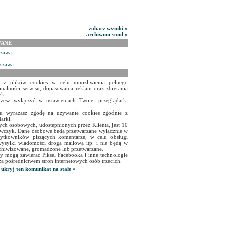
zobacz wyniki »
archiwum sond »
WANE
szawa
rszawa
a z plików cookies w celu umożliwienia pełnego
onalności serwisu, dopasowania reklam oraz zbierania
yk.
żesz wyłączyć w ustawieniach Twojej przeglądarki
isu wyrażasz zgodę na używanie cookies zgodnie z
arki.
ch osobowych, udostępnionych przez Klienta, jest 10
czyk. Dane osobowe będą przetwarzane wyłącznie w
użytkowników piszących komentarze, w celu obsługi
ysyłki wiadomości drogą mailową itp. i nie będą w
chiwizowane, gromadzone lub przetwarzane.
y mogą zawierać Piksel Facebooka i inne technologie
za pośrednictwem stron internetowych osób trzecich.
ukryj ten komunikat na stałe »