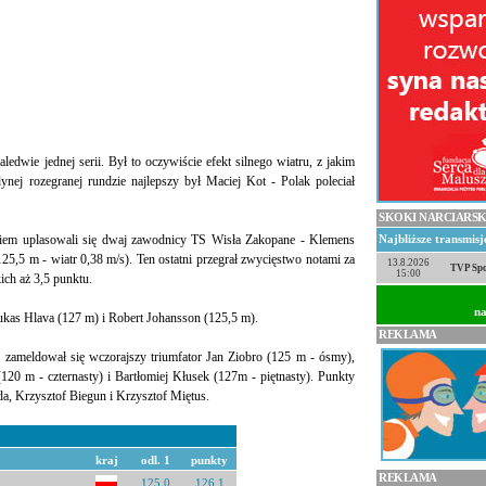
edwie jednej serii. Był to oczywiście efekt silnego wiatru, z jakim
ynej rozegranej rundzie najlepszy był Maciej Kot - Polak poleciał
SKOKI NARCIARSK
kiem uplasowali się dwaj zawodnicy TS Wisła Zakopane - Klemens
Najbliższe transmis
5,5 m - wiatr 0,38 m/s). Ten ostatni przegrał zwycięstwo notami za
13.8.2026
TVP Spo
15:00
ich aż 3,5 punktu.
na
kas Hlava (127 m) i Robert Johansson (125,5 m).
REKLAMA
ce zameldował się wczorajszy triumfator Jan Ziobro (125 m - ósmy),
(120 m - czternasty) i Bartłomiej Kłusek (127m - piętnasty). Punkty
da, Krzysztof Biegun i Krzysztof Miętus.
kraj
odl. 1
punkty
REKLAMA
125.0
126.1