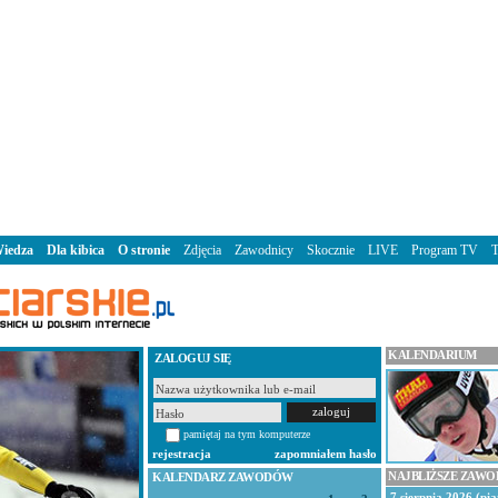
iedza
Dla kibica
O stronie
Zdjęcia
Zawodnicy
Skocznie
LIVE
Program TV
KALENDARIUM
ZALOGUJ SIĘ
pamiętaj na tym komputerze
rejestracja
zapomniałem hasło
NAJBLIŻSZE ZAW
KALENDARZ ZAWODÓW
7 sierpnia 2026 (pią