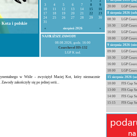
1
2
3
4
5
6
7
8
9
20:00
LGP Courc
10
11
12
13
14
15
16
8 sierpnia 2026 (so
17
18
19
20
21
22
23
24
25
26
27
28
29
30
08:30
LGP Courc
31
 Kota i polskie
10:30
LGP Courc
«
sierpień 2026
»
16:00
LGP Courc
NAJBLIŻSZE ZAWODY
18:00
LGP Courc
08.08.2026, godz. 16:00
9 sierpnia 2026 (nie
Courchevel HS-132
09:00
LGP Courc
LGP K ind.
10:30
LGP Courc
16:00
LGP Courc
18:00
LGP Courc
nentalnego w Wiśle - zwyciężył Maciej Kot, który nieznacznie
15 sierpnia 2026 (s
awody zakończyły się po jednej serii...
10:00
FIS Cup S
13:00
FIS Cup S
14:00
FIS Cup S
15:15
FIS Cup S