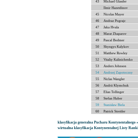
43
Michael Glasder
Ilmir Hazetdinov
45
Nicolas Mayer
46
Andraz Pograjc
47
Jaka Hvala
48
Marat Zhaparov
49
Pascal Bodmer
50
Shyngys Kalykov
51
Matthew Rowley
52
Vitaliy Kalinichenko
53
Anders Johnson
54
Andrzej Zapotoczny
55
Niclas Wangler
56
Andrii Klymchuk
57
Elias Tollinger
58
Stefan Huber
59
Stanisław Biela
60
Patrick Streitler
klasyfikacja generalna Pucharu Kontynentalnego 
wirtualna klasyfikacja Kontynentalnej Listy Ran