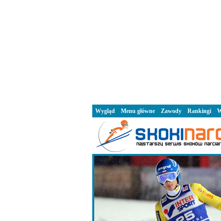
Wygląd
Menu główne
Zawody
Rankingi
W