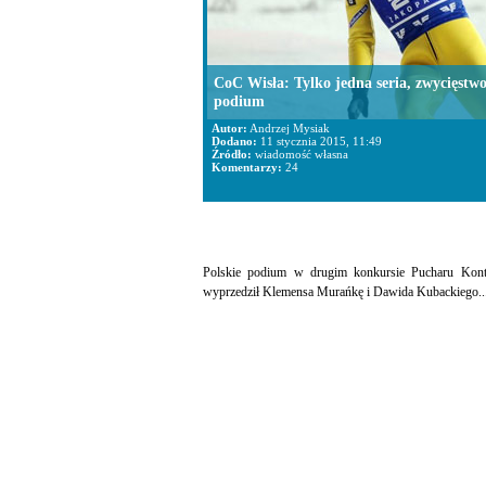
CoC Wisła: Tylko jedna seria, zwycięstwo
podium
Autor:
Andrzej Mysiak
Dodano:
11 stycznia 2015, 11:49
Źródło:
wiadomość własna
Komentarzy:
24
Polskie podium w drugim konkursie Pucharu Konty
wyprzedził Klemensa Murańkę i Dawida Kubackiego... Z