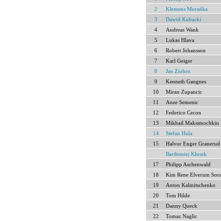
2
Klemens Murańka
3
Dawid Kubacki
4
Andreas Wank
5
Lukas Hlava
6
Robert Johansson
7
Karl Geiger
8
Jan Ziobro
9
Kenneth Gangnes
10
Miran Zupancic
11
Anze Semenic
12
Federico Cecon
13
Mikhail Maksimochkin
14
Stefan Hula
15
Halvor Enger Granerud
Bartłomiej Kłusek
17
Philipp Aschenwald
18
Kim Rene Elverum Sors
19
Anton Kalinitschenko
20
Tom Hilde
21
Danny Queck
22
Tomaz Naglic