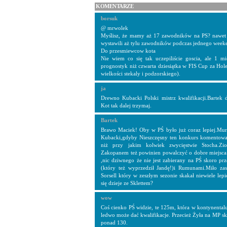
KOMENTARZE
borsuk
@ mrwolek
Myślisz, że mamy aż 17 zawodników na PS? nawet 
wystawili aż tylu zawodników podczas jednego week
Do przesmiewcow kota
Nie wiem co się tak uczepiliście goscia, ale 1 m
prognostyk niż czwarta dziesiątka w FIS Cup za Ho
wielkości stekaly i podzorskiego).
ja
Drewno Kubacki Polski mistrz kwalifikacji.Bartek 
Kot tak dalej trzymaj.
Bartek
Brawo Maciek! Oby w PŚ było już coraz lepiej.Mur
Kubacki,gdyby Nieszczęsny ten konkurs komentował 
niż przy jakim kolwiek zwycięstwie Stocha.Zi
Zakopanem też powinien powalczyć o dobre miejsca.
,nic dziwnego że nie jest zabierany na PŚ skoro p
(który też wyprzedził Jandę!)i Rumunami.Miło za
Sorsell który w zeszłym sezonie skakał niewiele lepi
się dzieje ze Sklettem?
wow
Coś cienko PŚ widzie, te 125m, która w kontynental
ledwo może dać kwalifikacje. Przecież Żyła na MP sk
ponad 130.