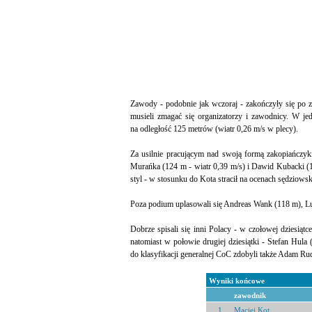
Zawody - podobnie jak wczoraj - zakończyły się po zal
musieli zmagać się organizatorzy i zawodnicy. W jed
na odległość 125 metrów (wiatr 0,26 m/s w plecy).
Za usilnie pracującym nad swoją formą zakopiańczy
Murańka (124 m - wiatr 0,39 m/s) i Dawid Kubacki (12
styl - w stosunku do Kota stracił na ocenach sędziowsk
Poza podium uplasowali się Andreas Wank (118 m), Lu
Dobrze spisali się inni Polacy - w czołowej dziesiąt
natomiast w połowie drugiej dziesiątki - Stefan Hula 
do klasyfikacji generalnej CoC zdobyli także Adam Ru
Wyniki końcowe
zawodnik
1
Maciej Kot