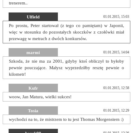
trenerem..
Ulfield
01.01.2015, 15:03
Po prostu, Peter startował (z tego co pamiętam) w Japonii,
więc w stosunku do pozostałych skoczków z czołówki miał
przewagę w metrach z dwóch konkursów.
marmi
01.01.2015, 14:04
Szkoda, że nie ma za 2001, gdyby ktoś obliczył to byłoby
pewnie pouczające. Małysz wyprzedziłby resztę pewnie o
kilometr!
Kufr
01.01.2015, 12:58
woow, Jan Matura, wielki sukces!
Tosia
01.01.2015, 12:29
wychodzi na to, że mistrzem to tu jest Thomas Morgenstern :)