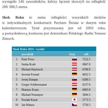
wystąpiło 146 zawodników, którzy łącznie skoczyli na odległość
280 388,5 metra.
Skok Roku
to suma odległości wszystkich skoków
w indywidualnych konkursach Pucharu Świata w danym roku
kalendarzowym. Tytuł przyznawany jest od 2002 roku,
a pomysłodawcą konkursu jest dziennikarz Polskiego Radia Tomasz
Zimoch.
Skok Roku 2014 - wyniki
zawodnik
kraj
odl.
1
Peter Prevc
7232.5
2
Stefan Kraft
6967.0
3
Michael Hayboeck
6708.0
4
Severin Freund
6652.5
5
Jernej Damjan
6280.5
6
Gregor Schlierenzauer
6157.0
7
Marinus Kraus
6003.0
8
Michael Neumayer
5844.5
9
Noriaki Kasai
5772.5
10
Jan Matura
5750.5