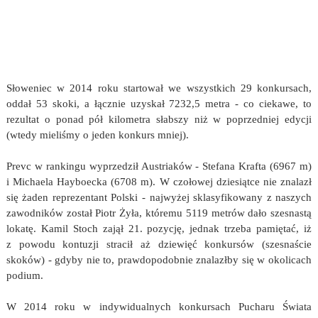
Słoweniec w 2014 roku startował we wszystkich 29 konkursach,
oddał 53 skoki, a łącznie uzyskał 7232,5 metra - co ciekawe, to
rezultat o ponad pół kilometra słabszy niż w poprzedniej edycji
(wtedy mieliśmy o jeden konkurs mniej).
Prevc w rankingu wyprzedził Austriaków - Stefana Krafta (6967 m)
i Michaela Hayboecka (6708 m). W czołowej dziesiątce nie znalazł
się żaden reprezentant Polski - najwyżej sklasyfikowany z naszych
zawodników został Piotr Żyła, któremu 5119 metrów dało szesnastą
lokatę. Kamil Stoch zajął 21. pozycję, jednak trzeba pamiętać, iż
z powodu kontuzji stracił aż dziewięć konkursów (szesnaście
skoków) - gdyby nie to, prawdopodobnie znalazłby się w okolicach
podium.
W 2014 roku w indywidualnych konkursach Pucharu Świata