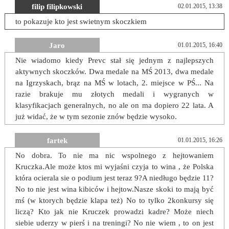
filip filipkowski
02.01.2015, 13:38
to pokazuje kto jest swietnym skoczkiem
Jaro
01.01.2015, 16:40
Nie wiadomo kiedy Prevc stał się jednym z najlepszych
aktywnych skoczków. Dwa medale na MŚ 2013, dwa medale
na Igrzyskach, brąz na MŚ w lotach, 2. miejsce w PŚ... Na
razie brakuje mu złotych medali i wygranych w
klasyfikacjach generalnych, no ale on ma dopiero 22 lata. A
już widać, że w tym sezonie znów będzie wysoko.
fartek
01.01.2015, 16:26
No dobra. To nie ma nic wspolnego z hejtowaniem
Kruczka.Ale może ktos mi wyjaśni czyja to wina , że Polska
która ocierala sie o podium jest teraz 9?A niedługo będzie 11?
No to nie jest wina kibiców i hejtow.Nasze skoki to mają być
mś (w ktorych będzie klapa też) No to tylko 2konkursy się
liczą? Kto jak nie Kruczek prowadzi kadre? Może niech
siebie uderzy w pierś i na treningi? No nie wiem , to on jest