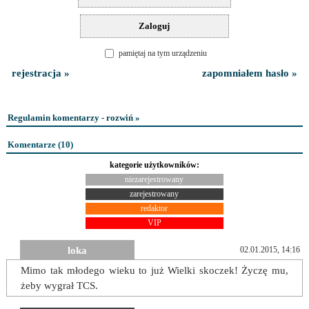
pamiętaj na tym urządzeniu
rejestracja »
zapomniałem hasło »
Regulamin komentarzy - rozwiń »
Komentarze (
10
)
kategorie użytkowników:
niezarejestrowany
zarejestrowany
redaktor
VIP
loka
02.01.2015, 14:16
Mimo tak młodego wieku to już Wielki skoczek! Życzę mu,
żeby wygrał TCS.