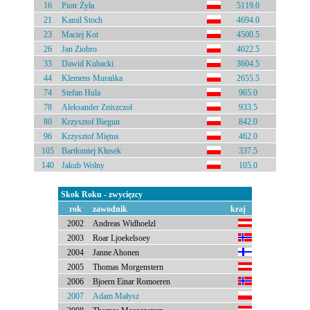
16
Piotr Żyła
5119.0
21
Kamil Stoch
4694.0
23
Maciej Kot
4500.5
26
Jan Ziobro
4022.5
33
Dawid Kubacki
3604.5
44
Klemens Murańka
2655.5
74
Stefan Hula
965.0
78
Aleksander Zniszczoł
933.5
80
Krzysztof Biegun
842.0
96
Krzysztof Miętus
462.0
105
Bartłomiej Kłusek
337.5
140
Jakub Wolny
105.0
Skok Roku - zwycięzcy
rok
zawodnik
kraj
2002
Andreas Widhoelzl
2003
Roar Ljoekelsoey
2004
Janne Ahonen
2005
Thomas Morgenstern
2006
Bjoern Einar Romoeren
2007
Adam Małysz