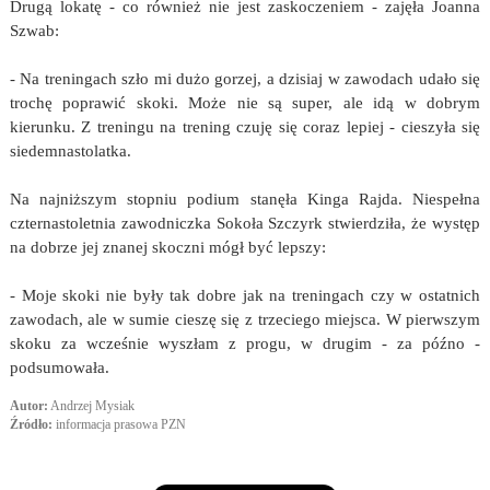
Drugą lokatę - co również nie jest zaskoczeniem - zajęła Joanna
Szwab:
- Na treningach szło mi dużo gorzej, a dzisiaj w zawodach udało się
trochę poprawić skoki. Może nie są super, ale idą w dobrym
kierunku. Z treningu na trening czuję się coraz lepiej - cieszyła się
siedemnastolatka.
Na najniższym stopniu podium stanęła Kinga Rajda. Niespełna
czternastoletnia zawodniczka Sokoła Szczyrk stwierdziła, że występ
na dobrze jej znanej skoczni mógł być lepszy:
- Moje skoki nie były tak dobre jak na treningach czy w ostatnich
zawodach, ale w sumie cieszę się z trzeciego miejsca. W pierwszym
skoku za wcześnie wyszłam z progu, w drugim - za późno -
podsumowała.
Autor:
Andrzej Mysiak
Źródło:
informacja prasowa PZN