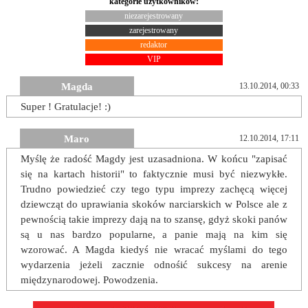
kategorie użytkowników:
niezarejestrowany
zarejestrowany
redaktor
VIP
Magda
13.10.2014, 00:33
Super ! Gratulacje! :)
Maro
12.10.2014, 17:11
Myślę że radość Magdy jest uzasadniona. W końcu "zapisać
się na kartach historii" to faktycznie musi być niezwykłe.
Trudno powiedzieć czy tego typu imprezy zachęcą więcej
dziewcząt do uprawiania skoków narciarskich w Polsce ale z
pewnością takie imprezy dają na to szansę, gdyż skoki panów
są u nas bardzo popularne, a panie mają na kim się
wzorować. A Magda kiedyś nie wracać myślami do tego
wydarzenia jeżeli zacznie odnośić sukcesy na arenie
międzynarodowej. Powodzenia.