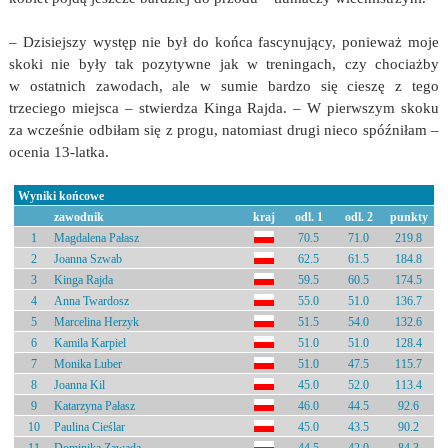
– Dzisiejszy występ nie był do końca fascynujący, ponieważ moje
skoki nie były tak pozytywne jak w treningach, czy chociażby
w ostatnich zawodach, ale w sumie bardzo się cieszę z tego
trzeciego miejsca – stwierdza Kinga Rajda. – W pierwszym skoku
za wcześnie odbiłam się z progu, natomiast drugi nieco spóźniłam –
ocenia 13-latka.
Wyniki końcowe
zawodnik
kraj
odl. 1
odl. 2
punkty
1
Magdalena Pałasz
70.5
71.0
219.8
2
Joanna Szwab
62.5
61.5
184.8
3
Kinga Rajda
59.5
60.5
174.5
4
Anna Twardosz
55.0
51.0
136.7
5
Marcelina Herzyk
51.5
54.0
132.6
6
Kamila Karpiel
51.0
51.0
128.4
7
Monika Luber
51.0
47.5
115.7
8
Joanna Kil
45.0
52.0
113.4
9
Katarzyna Pałasz
46.0
44.5
92.6
10
Paulina Cieślar
45.0
43.5
90.2