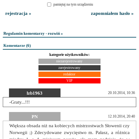
pamiętaj na tym urządzeniu
rejestracja »
zapomniałem hasło »
Regulamin komentarzy - rozwiń »
Komentarze (
6
)
kategorie użytkowników:
niezarejestrowany
zarejestrowany
redaktor
VIP
lzb1963
20.10.2014, 10:36
-Graty...!!!
PN
12.10.2014, 20:40
Większa obsada niż na kobiecych mistrzostwach Słowenii czy
Norwegii ;) Zdecydowane zwycięstwo m. Pałasz, a różnica