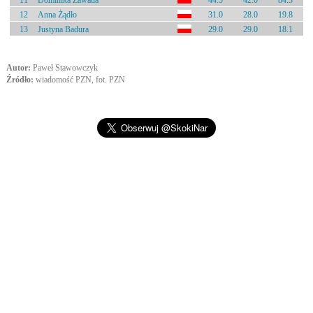
11
Dominika Zawada
44.5
42.0
84.3
12
Anna Żądło
31.0
28.0
19.8
13
Justyna Badura
29.0
29.0
18.1
Autor:
Paweł Stawowczyk
Źródło:
wiadomość PZN, fot. PZN