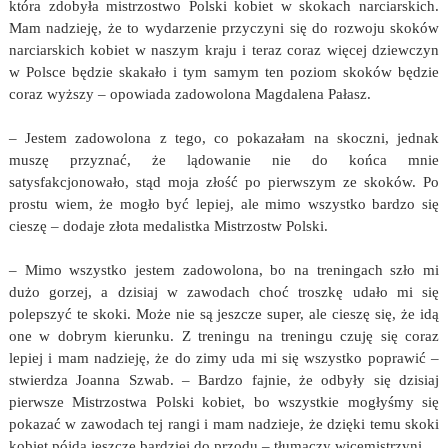
która zdobyła mistrzostwo Polski kobiet w skokach narciarskich.
Mam nadzieję, że to wydarzenie przyczyni się do rozwoju skoków
narciarskich kobiet w naszym kraju i teraz coraz więcej dziewczyn
w Polsce będzie skakało i tym samym ten poziom skoków będzie
coraz wyższy – opowiada zadowolona Magdalena Pałasz.
– Jestem zadowolona z tego, co pokazałam na skoczni, jednak
muszę przyznać, że lądowanie nie do końca mnie
satysfakcjonowało, stąd moja złość po pierwszym ze skoków. Po
prostu wiem, że mogło być lepiej, ale mimo wszystko bardzo się
cieszę – dodaje złota medalistka Mistrzostw Polski.
– Mimo wszystko jestem zadowolona, bo na treningach szło mi
dużo gorzej, a dzisiaj w zawodach choć troszkę udało mi się
polepszyć te skoki. Może nie są jeszcze super, ale cieszę się, że idą
one w dobrym kierunku. Z treningu na treningu czuję się coraz
lepiej i mam nadzieję, że do zimy uda mi się wszystko poprawić –
stwierdza Joanna Szwab. – Bardzo fajnie, że odbyły się dzisiaj
pierwsze Mistrzostwa Polski kobiet, bo wszystkie mogłyśmy się
pokazać w zawodach tej rangi i mam nadzieje, że dzięki temu skoki
kobiet pójdą jeszcze bardziej do przodu – tłumaczy wicemistrzyni.