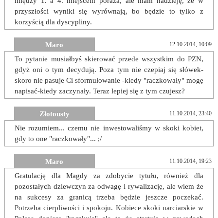
między 1. a 4. miejscem poraża, ale mam nadzieję, że w
przyszłości wyniki się wyrównają, bo będzie to tylko z
korzyścią dla dyscypliny.
Maro
12.10.2014, 10:09
To pytanie musiałbyś skierować przede wszystkim do PZN,
gdyż oni o tym decydują. Poza tym nie czepiaj się słówek-
skoro nie pasuje Ci sformułowanie -kiedy "raczkowały" mogę
napisać-kiedy zaczynały. Teraz lepiej się z tym czujesz?
Złotousty
11.10.2014, 23:40
Nie rozumiem... czemu nie inwestowaliśmy w skoki kobiet,
gdy to one "raczkowały"... ;/
Maro
11.10.2014, 19:23
Gratulację dla Magdy za zdobycie tytułu, również dla
pozostałych dziewczyn za odwagę i rywalizację, ale wiem że
na sukcesy za granicą trzeba będzie jeszcze poczekać.
Potrzeba cierpliwości i spokoju. Kobiece skoki narciarskie w