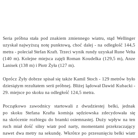
Seria próbna stała pod znakiem zmiennego wiatru, stąd Wellinger
uzyskał najwyższą notę punktową, choć dalej - na odległość 144,5
metra - poleciał Stefan Kraft. Trzeci wynik rundy uzyskał Rune Velta
(140 m). Kolejne miejsca zajęli Roman Koudelka (129,5 m), Anze
Lanisek (138 m) i Piotr Żyła (127 m).
Oprócz Żyły dobrze spisał się także Kamil Stoch - 129 metrów było
dziesiątym rezultatem serii próbnej. Bliżej lądował Dawid Kubacki -
29. miejsce po skoku na odległość 124,5 metra.
Początkowo zawodnicy startowali z dwudziestej belki, jednak
po skoku Stefana Krafta komisja sędziowska zdecydowała się
na skrócenie rozbiegu do bramki osiemnastej. Duży wpływ na ten
ruch miał dość silny wiatr pod narty, momentami przekraczający
nawet dwa metry na sekundę. Wkrótce po przesunięciu belki wiatr