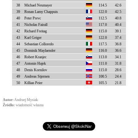
38
Michael Neumayer
114.5
42.6
39
Ronan Lamy Chappuis
122.0
42.5
40
Peter Prevc
112.5
40.8
41
Nicholas Fairall
117.0
40.4
42
Richard Freitag
115.0
39.1
43
Karl Geiger
122.0
37.4
44
Sebastian Colloredo
117.5
36.8
45
Dominik Maylaender
116.0
36.6
46
Robert Kranjec
113.0
34.1
47
Antonin Hajek
111.0
31.8
48
Denis Kornilov
115.0
28.6
49
Andreas Stjernen
100.5
24.4
50
Killian Peier
105.5
21.8
Autor:
Andrzej Mysiak
Źródło:
wiadomość własna