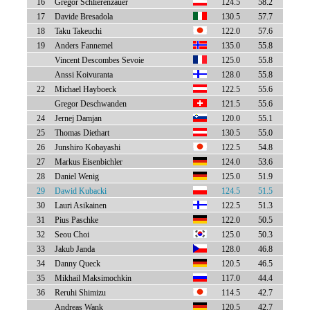
16
Gregor Schlierenzauer
124.5
58.2
17
Davide Bresadola
130.5
57.7
18
Taku Takeuchi
122.0
57.6
19
Anders Fannemel
135.0
55.8
Vincent Descombes Sevoie
125.0
55.8
Anssi Koivuranta
128.0
55.8
22
Michael Hayboeck
122.5
55.6
Gregor Deschwanden
121.5
55.6
24
Jernej Damjan
120.0
55.1
25
Thomas Diethart
130.5
55.0
26
Junshiro Kobayashi
122.5
54.8
27
Markus Eisenbichler
124.0
53.6
28
Daniel Wenig
125.0
51.9
29
Dawid Kubacki
124.5
51.5
30
Lauri Asikainen
122.5
51.3
31
Pius Paschke
122.0
50.5
32
Seou Choi
125.0
50.3
33
Jakub Janda
128.0
46.8
34
Danny Queck
120.5
46.5
35
Mikhail Maksimochkin
117.0
44.4
36
Reruhi Shimizu
114.5
42.7
Andreas Wank
120.5
42.7