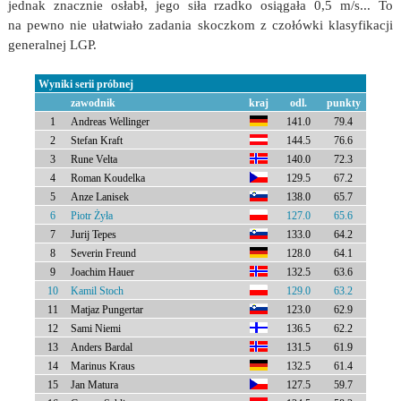
jednak znacznie osłabł, jego siła rzadko osiągała 0,5 m/s... To
na pewno nie ułatwiało zadania skoczkom z czołówki klasyfikacji
generalnej LGP.
Wyniki serii próbnej
zawodnik
kraj
odl.
punkty
1
Andreas Wellinger
141.0
79.4
2
Stefan Kraft
144.5
76.6
3
Rune Velta
140.0
72.3
4
Roman Koudelka
129.5
67.2
5
Anze Lanisek
138.0
65.7
6
Piotr Żyła
127.0
65.6
7
Jurij Tepes
133.0
64.2
8
Severin Freund
128.0
64.1
9
Joachim Hauer
132.5
63.6
10
Kamil Stoch
129.0
63.2
11
Matjaz Pungertar
123.0
62.9
12
Sami Niemi
136.5
62.2
13
Anders Bardal
131.5
61.9
14
Marinus Kraus
132.5
61.4
15
Jan Matura
127.5
59.7