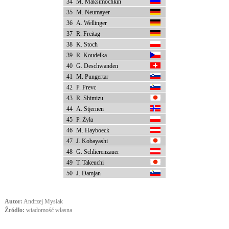
34
M. Maksimochkin
35
M. Neumayer
36
A. Wellinger
37
R. Freitag
38
K. Stoch
39
R. Koudelka
40
G. Deschwanden
41
M. Pungertar
42
P. Prevc
43
R. Shimizu
44
A. Stjernen
45
P. Żyła
46
M. Hayboeck
47
J. Kobayashi
48
G. Schlierenzauer
49
T. Takeuchi
50
J. Damjan
Autor:
Andrzej Mysiak
Źródło:
wiadomość własna