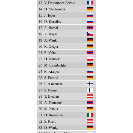
13
V. Descombes Sevoie
14
D. Maylaender
15
J. Tepes
16
D. Kornilov
17
A. Bardal
18
A. Hajek
19
A. Wank
20
K. Geiger
21
R. Velta
22
D. Kubacki
23
M. Eisenbichler
24
R. Kranjec
25
S. Freund
26
L. Asikainen
27
S. Niemi
28
T. Diethart
29
A. Fannemel
30
M. Kraus
31
D. Bresadola
32
S. Kraft
33
D. Wenig