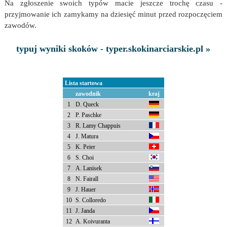
Na zgłoszenie swoich typów macie jeszcze trochę czasu -
przyjmowanie ich zamykamy na dziesięć minut przed rozpoczęciem
zawodów.
typuj wyniki skoków - typer.skokinarciarskie.pl »
Lista startowa
zawodnik
kraj
1
D. Queck
2
P. Paschke
3
R. Lamy Chappuis
4
J. Matura
5
K. Peier
6
S. Choi
7
A. Lanisek
8
N. Fairall
9
J. Hauer
10
S. Colloredo
11
J. Janda
12
A. Koivuranta