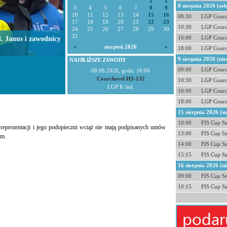
1
2
8 sierpnia 2026 (so
3
4
5
6
7
8
9
10
11
12
13
14
15
16
08:30
LGP Courc
17
18
19
20
21
22
23
10:30
LGP Courc
24
25
26
27
28
29
30
31
. Janus i zawodnicy
16:00
LGP Courc
«
sierpień 2026
»
18:00
LGP Courc
9 sierpnia 2026 (nie
NAJBLIŻSZE ZAWODY
09:00
LGP Courc
08.08.2026, godz. 16:00
Courchevel HS-132
10:30
LGP Courc
LGP K ind.
16:00
LGP Courc
18:00
LGP Courc
15 sierpnia 2026 (s
10:00
FIS Cup S
j reprezentacji i jego podopieczni wciąż nie mają podpisanych umów
13:00
FIS Cup S
im.
14:00
FIS Cup S
15:15
FIS Cup S
16 sierpnia 2026 (ni
09:00
FIS Cup S
10:15
FIS Cup S