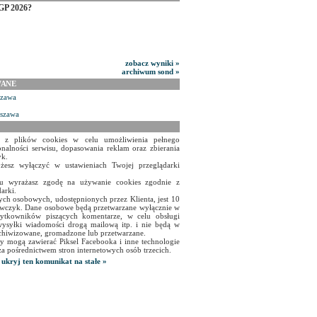
GP 2026?
zobacz wyniki »
archiwum sond »
WANE
szawa
rszawa
a z plików cookies w celu umożliwienia pełnego
onalności serwisu, dopasowania reklam oraz zbierania
yk.
żesz wyłączyć w ustawieniach Twojej przeglądarki
isu wyrażasz zgodę na używanie cookies zgodnie z
arki.
ch osobowych, udostępnionych przez Klienta, jest 10
czyk. Dane osobowe będą przetwarzane wyłącznie w
użytkowników piszących komentarze, w celu obsługi
ysyłki wiadomości drogą mailową itp. i nie będą w
chiwizowane, gromadzone lub przetwarzane.
y mogą zawierać Piksel Facebooka i inne technologie
za pośrednictwem stron internetowych osób trzecich.
ukryj ten komunikat na stałe »