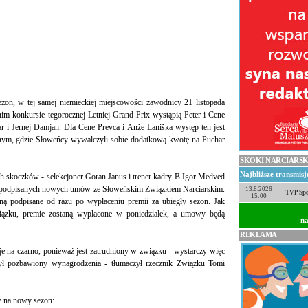
ezon, w tej samej niemieckiej miejscowości zawodnicy 21 listopada
nim konkursie tegorocznej Letniej Grand Prix wystąpią Peter i Cene
r i Jernej Damjan. Dla Cene Prevca i Anže Laniška występ ten jest
nym, gdzie Słoweńcy wywalczyli sobie dodatkową kwotę na Puchar
SKOKI NARCIARSK
Najbliższe transmis
ch skoczków - selekcjoner Goran Janus i trener kadry B Igor Medved
ją podpisanych nowych umów ze Słoweńskim Związkiem Narciarskim.
13.8.2026
TVP Spo
15:00
ą podpisane od razu po wypłaceniu premii za ubiegły sezon. Jak
iązku, premie zostaną wypłacone w poniedziałek, a umowy będą
na
REKLAMA
e na czarno, ponieważ jest zatrudniony w związku - wystarczy więc
był pozbawiony wynagrodzenia - tłumaczył rzecznik Związku Tomi
w na nowy sezon: