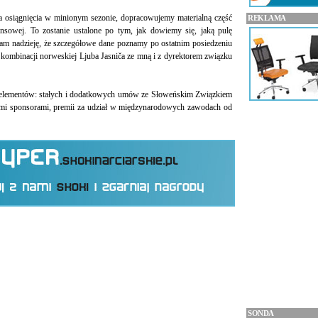
a osiągnięcia w minionym sezonie, dopracowujemy materialną część
REKLAMA
nsowej. To zostanie ustalone po tym, jak dowiemy się, jaką pulę
am nadzieję, że szczegółowe dane poznamy po ostatnim posiedzeniu
 kombinacji norweskiej Ljuba Jasniča ze mną i z dyrektorem związku
u elementów: stałych i dodatkowych umów ze Słoweńskim Związkiem
ymi sponsorami, premii za udział w międzynarodowych zawodach od
SONDA