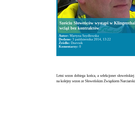
Sześciu Słoweńców wystąpi w Klingenthal
wciąż bez kontraktów
Autor:
Martyna Szydłowska
Dodano:
3 października 2014, 13:22
Źródło:
Dnevnik
Komentarzy:
0
Letni sezon dobiega końca, a selekcjoner słoweńskie
na kolejny sezon ze Słoweńskim Związkiem Narciarsk