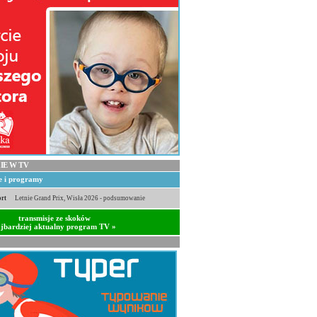
IE W TV
je i programy
rt
Letnie Grand Prix, Wisła 2026 - podsumowanie
transmisje ze skoków
jbardziej aktualny program TV »