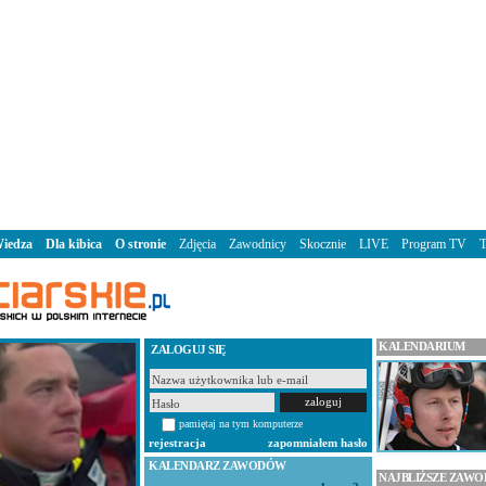
iedza
Dla kibica
O stronie
Zdjęcia
Zawodnicy
Skocznie
LIVE
Program TV
KALENDARIUM
ZALOGUJ SIĘ
pamiętaj na tym komputerze
rejestracja
zapomniałem hasło
KALENDARZ ZAWODÓW
NAJBLIŻSZE ZAW