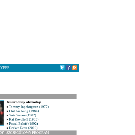
TYPER
Dziś urodziny obchodzą:
Tommy Ingebrigtsen (1977)
Chil Ku Kang (1984)
Yuta Watase (1982)
Kai Kovaljeff (1985)
Pascal Egloff (1992)
Decker Dean (2000)
ODY - SZCZEGÓŁOWY PROGRAM