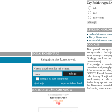
Czy Polak wygra L
tak
nie
nie wiem
LINKI SPONSORO
meble biurowe war
Torty Piaseczno
krzesła biurowe wa
COOKIES
Ten portal korzyst
korzystania z funkcj
DODAJ KOMENTARZ
anonimowych statyst
Obsługę cookies mo
Zaloguj się, aby komentować:
internetowej.
Korzystając z serw
ustawieniami przegląd
Administratorem dany
OFFICE Paweł Stawow
celu identyfikacji 
pamiętaj na tym komputerze
konkursów, w celu w
żaden inny sposób ar
rejestracja
zapomniałem hasło
Publikowane materiał
śledzenia, stosowane 
KATEGORIE UŻYTKOWNIKÓW
niezarejestrowany
zarejestrowany
redaktor
VIP