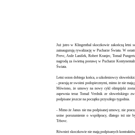
Już jutro w Klingenthal skoczkowie zakończą letni s
zainaugurują rywalizację w Pucharze Świata. W ostat
Prevc, Anže Lanišek, Robert Kranjec, Tomaž Pungerta
nagrodą za świetną postawę w Pucharze Kontynental
Świata.
Letni sezon dobiega końca, a szkoleniowcy słoweński
- pracują ze swoimi podopiecznymi, mimo że nie ma
Mówiono, że umowy na nowy cykl olimpijski zostan
zapewnia teraz Tomaž Verdnik ze słoweńskiego zw
podpisane jeszcze na początku przyszłego tygodnia.
- Mimo że Janus nie ma podpisanej umowy, nie pracuj
ustne porozumienie o współpracy, dlatego też nie 
Trbovc.
Również skoczkowie nie mają podpisanych kontraktó