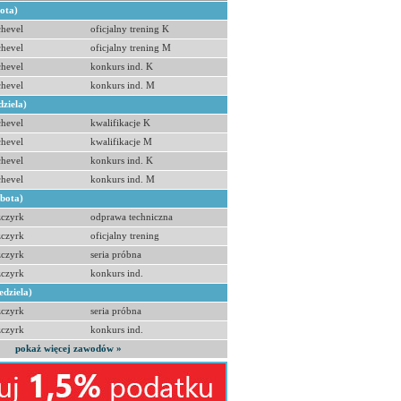
bota)
hevel
oficjalny trening K
hevel
oficjalny trening M
hevel
konkurs ind. K
hevel
konkurs ind. M
dziela)
hevel
kwalifikacje K
hevel
kwalifikacje M
hevel
konkurs ind. K
hevel
konkurs ind. M
obota)
zczyrk
odprawa techniczna
zczyrk
oficjalny trening
zczyrk
seria próbna
zczyrk
konkurs ind.
edziela)
zczyrk
seria próbna
zczyrk
konkurs ind.
pokaż więcej zawodów »