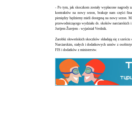
- Po tym, jak skoczkom zostały wypłacone nagrody z
kontraktów na nowy sezon, brakuje nam części fina
pieniędzy będziemy mieli dostępną na nowy sezon. M
przewodniczącego wydziału ds. skoków narciarskich i
Jurijem Žurejem - wyjaśniał Verdnik.
Zarobki słoweńskich skoczków składają się z sześci
Narciarskim, stałych i dodatkowych umów z osobist
FIS i dodatków z ministerstw.