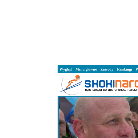
Wygląd
Menu główne
Zawody
Rankingi
W