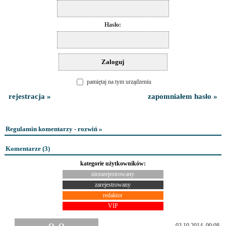
Hasło:
pamiętaj na tym urządzeniu
rejestracja »
zapomniałem hasło »
Regulamin komentarzy - rozwiń »
Komentarze (
3
)
kategorie użytkowników:
niezarejestrowany
zarejestrowany
redaktor
VIP
03.10.2014, 00:08