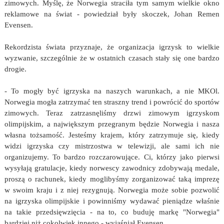
zimowych. Myślę, że Norwegia straciła tym samym wielkie okno
reklamowe na świat - powiedział były skoczek, Johan Remen
Evensen.
Rekordzista świata przyznaje, że organizacja igrzysk to wielkie
wyzwanie, szczególnie że w ostatnich czasach stały się one bardzo
drogie.
- To mogły być igrzyska na naszych warunkach, a nie MKOl.
Norwegia mogła zatrzymać ten straszny trend i powrócić do sportów
zimowych. Teraz zatrzasnęliśmy drzwi zimowym igrzyskom
olimpijskim, a największym przegranym będzie Norwegia i nasza
własna tożsamość. Jesteśmy krajem, który zatrzymuje się, kiedy
widzi igrzyska czy mistrzostwa w telewizji, ale sami ich nie
organizujemy. To bardzo rozczarowujące. Ci, którzy jako pierwsi
wysyłają gratulacje, kiedy norwescy zawodnicy zdobywają medale,
proszą o rachunek, kiedy moglibyśmy zorganizować taką imprezę
w swoim kraju i z niej rezygnują. Norwegia może sobie pozwolić
na igrzyska olimpijskie i powinniśmy wydawać pieniądze właśnie
na takie przedsięwzięcia - na to, co buduję markę "Norwegia"
bardziej niż cokolwiek innego - wyjaśniał Evensen.