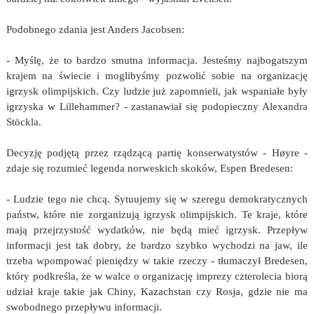
Podobnego zdania jest Anders Jacobsen:
- Myślę, że to bardzo smutna informacja. Jesteśmy najbogatszym
krajem na świecie i moglibyśmy pozwolić sobie na organizację
igrzysk olimpijskich. Czy ludzie już zapomnieli, jak wspaniałe były
igrzyska w Lillehammer? - zastanawiał się podopieczny Alexandra
Stöckla.
Decyzję podjętą przez rządzącą partię konserwatystów - Høyre -
zdaje się rozumieć legenda norweskich skoków, Espen Bredesen:
- Ludzie tego nie chcą. Sytuujemy się w szeregu demokratycznych
państw, które nie zorganizują igrzysk olimpijskich. Te kraje, które
mają przejrzystość wydatków, nie będą mieć igrzysk. Przepływ
informacji jest tak dobry, że bardzo szybko wychodzi na jaw, ile
trzeba wpompować pieniędzy w takie rzeczy - tłumaczył Bredesen,
który podkreśla, że w walce o organizację imprezy czterolecia biorą
udział kraje takie jak Chiny, Kazachstan czy Rosja, gdzie nie ma
swobodnego przepływu informacji.