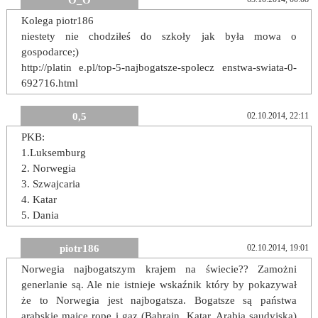
O_O
Kolega piotr186
niestety nie chodziłeś do szkoły jak była mowa o
gospodarce;)
http://platin e.pl/top-5-najbogatsze-spolecz enstwa-swiata-0-
692716.html
0,5
02.10.2014, 22:11
PKB:
1.Luksemburg
2. Norwegia
3. Szwajcaria
4. Katar
5. Dania
piotr186
02.10.2014, 19:01
Norwegia najbogatszym krajem na świecie?? Zamożni
generlanie są. Ale nie istnieje wskaźnik który by pokazywał
że to Norwegia jest najbogatsza. Bogatsze są państwa
arabskie majce ropę i gaz (Bahrajn, Katar, Arabia saudyjska)