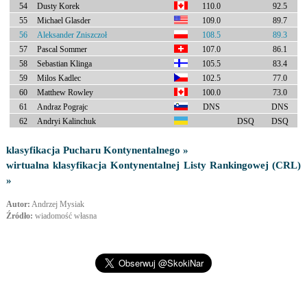
54
Dusty Korek
110.0
92.5
55
Michael Glasder
109.0
89.7
56
Aleksander Zniszczoł
108.5
89.3
57
Pascal Sommer
107.0
86.1
58
Sebastian Klinga
105.5
83.4
59
Milos Kadlec
102.5
77.0
60
Matthew Rowley
100.0
73.0
61
Andraz Pograjc
DNS
DNS
62
Andryi Kalinchuk
DSQ
DSQ
klasyfikacja Pucharu Kontynentalnego »
wirtualna klasyfikacja Kontynentalnej Listy Rankingowej (CRL)
»
Autor:
Andrzej Mysiak
Źródło:
wiadomość własna