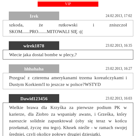
VIP
Irek
24.02.2013, 17:02
szkoda, że rutkowski i zniszczoł
SKOM......PRO.......MITOWALI SIĘ :((
wirek1878
23.02.2013, 16:35
Wiecie jaka dostal bombe w plecy,?
hhhahaha
23.02.2013, 16:27
Przegrać z czterema amerykanami trzema koreańczykami i
Dustym Korkiem!I to jeszcze w polsce?WSTYD
Dawid123456
23.02.2013, 16:03
Wielkie brawa dla Krzyśka za pierwsze podium PK w
karierze, dla Ziobro za wspaniały awans, i Grześka, który
nareszcie solidnie zapunktował (oby się teraz w końcu
przełamał, życzę mu tego). Kłusek nieźle - w ramach swojej
średniej, czyli okolice połowy drugiej dziesiątki.