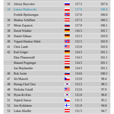
33
Alexey Buyvolov
117.5
107.0
34
Łukasz Rutkowski
117.0
106.6
Fredrik Bjerkeengen
117.0
106.6
36
Markus Schiffner
117.5
106.5
37
Miran Zupancic
117.0
106.1
38
David Winkler
116.5
105.7
39
Daniel Althaus
115.5
103.9
40
Vegard-Haukoe Sklett
115.5
102.9
41
Chris Lamb
115.0
102.0
42
Karl Geiger
114.5
101.1
Elias Pfannenstill
114.5
101.1
Manuel Poppinger
114.5
101.1
Jan Maylaender
114.5
101.1
46
Rok Justin
114.0
100.2
47
Jiri Mazoch
113.0
98.4
48
Heung-Chul Choi
113.5
98.3
49
Nicholas Fairall
113.0
97.9
50
Hyun-Ki Kim
112.0
96.6
51
Vojtech Stursa
111.5
95.2
52
Jere Kykkänen
111.0
94.8
53
Lukas Mueller
111.5
94.7