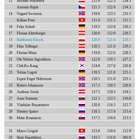
12
Michael Hayboeck
121.0
122.5
234.3
Antonin Hajek
121.5
122.0
234.3
14
Vegard Swensen
119.0
123.5
231.5
Killian Peier
121.0
121.5
231.5
16
Felix Schoft
119.5
122.0
230.2
17
Florian Altenburger
120.0
112.0
229.5
18
Bartłomiej Kłusek
120.0
121.0
229.3
19
Elias Tollinger
120.5
121.0
229.2
20
Florian Menz
119.0
122.0
228.3
21
Ole Marius Ingvaldsen
122.0
119.5
227.2
22
Chil-Ku Kang
124.0
117.0
226.8
23
Tobias Lugert
118.5
121.0
225.1
Espen Enger Halvorsen
118.5
121.0
225.1
25
Robert Johansson
117.5
120.5
220.9
26
Andreas Strolz
117.5
119.5
218.1
27
Anze Semenic
122.5
123.5
216.8
28
Vladislav Boyarintsev
120.0
116.5
215.7
29
Dimitry Ipatov
118.5
117.0
215.4
30
Matic Kramarsic
117.5
116.0
213.3
31
Marco Grigoli
123.0
110.0
212.9
32
Ilmir Hazetdinov
119.5
121.0
202.9