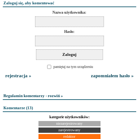
Zaloguj się, aby komentować
Nazwa użytkownika:
Hasło:
pamiętaj na tym urządzeniu
rejestracja »
zapomniałem hasło »
Regulamin komentarzy - rozwiń »
Komentarze (
13
)
kategorie użytkowników:
niezarejestrowany
zarejestrowany
redaktor