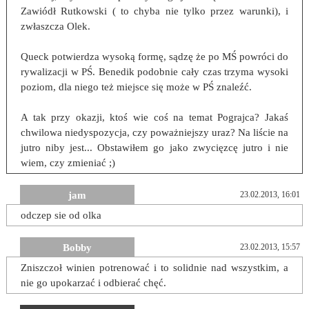
Zawiódł Rutkowski ( to chyba nie tylko przez warunki), i
zwłaszcza Olek.
Queck potwierdza wysoką formę, sądzę że po MŚ powróci do
rywalizacji w PŚ. Benedik podobnie cały czas trzyma wysoki
poziom, dla niego też miejsce się może w PŚ znaleźć.
A tak przy okazji, ktoś wie coś na temat Pograjca? Jakaś
chwilowa niedyspozycja, czy poważniejszy uraz? Na liście na
jutro niby jest... Obstawiłem go jako zwycięzcę jutro i nie
wiem, czy zmieniać ;)
jam
23.02.2013, 16:01
odczep sie od olka
Bobby
23.02.2013, 15:57
Zniszczoł winien potrenować i to solidnie nad wszystkim, a
nie go upokarzać i odbierać chęć.