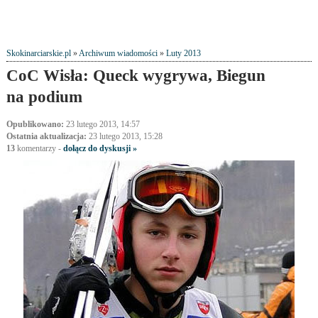
Skokinarciarskie.pl
»
Archiwum wiadomości
»
Luty 2013
CoC Wisła: Queck wygrywa, Biegun
na podium
Opublikowano:
23 lutego 2013, 14:57
Ostatnia aktualizacja:
23 lutego 2013, 15:28
13
komentarzy
-
dołącz do dyskusji »