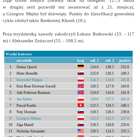
zajął szóste miejsce (świetny skok na odległość 127,5 metra
w drugiej serii pozwolił mu awansować aż z 21. miejsca),
a Grzegorz Miętus był dziewiąty. Punkty do klasyfikacji generalnej
cyklu zdobył także Bartłomiej Kłusek (18.).
Poza trzydziestką zawody zakończyli Łukasz Rutkowski (33. - 117
m) i Aleksander Zniszczoł (55. - 108,5 m).
Wyniki końcowe
zawodnik
kraj
odl. 1
odl. 2
punkty
1
Danny Queck
124.0
130.5
252.6
2
Matic Benedik
125.0
126.5
249.2
3
Krzysztof Biegun
124.5
124.0
245.8
4
Kim Rene Elverum Sorsell
120.5
127.0
243.0
5
Atle Pedersen Roensen
124.0
124.0
241.9
6
Jan Ziobro
120.0
127.5
241.0
7
Pascal Kaelin
122.5
124.5
240.1
8
Nejc Dezman
119.5
126.5
239.8
9
Grzegorz Miętus
122.5
122.5
237.0
10
Ziga Mandl
118.5
126.0
235.6
11
Nicholas Alexander
120.5
124.5
235.5