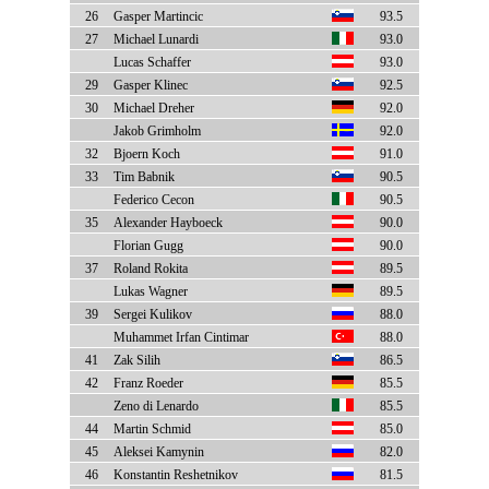
26
Gasper Martincic
93.5
27
Michael Lunardi
93.0
Lucas Schaffer
93.0
29
Gasper Klinec
92.5
30
Michael Dreher
92.0
Jakob Grimholm
92.0
32
Bjoern Koch
91.0
33
Tim Babnik
90.5
Federico Cecon
90.5
35
Alexander Hayboeck
90.0
Florian Gugg
90.0
37
Roland Rokita
89.5
Lukas Wagner
89.5
39
Sergei Kulikov
88.0
Muhammet Irfan Cintimar
88.0
41
Zak Silih
86.5
42
Franz Roeder
85.5
Zeno di Lenardo
85.5
44
Martin Schmid
85.0
45
Aleksei Kamynin
82.0
46
Konstantin Reshetnikov
81.5