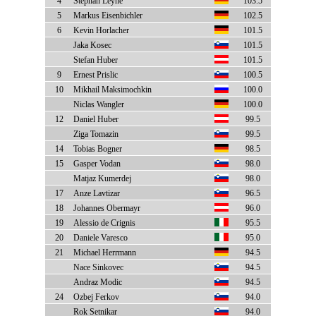
4
Stephan Leyhe
103.5
5
Markus Eisenbichler
102.5
6
Kevin Horlacher
101.5
Jaka Kosec
101.5
Stefan Huber
101.5
9
Ernest Prislic
100.5
10
Mikhail Maksimochkin
100.0
Niclas Wangler
100.0
12
Daniel Huber
99.5
Ziga Tomazin
99.5
14
Tobias Bogner
98.5
15
Gasper Vodan
98.0
Matjaz Kumerdej
98.0
17
Anze Lavtizar
96.5
18
Johannes Obermayr
96.0
19
Alessio de Crignis
95.5
20
Daniele Varesco
95.0
21
Michael Herrmann
94.5
Nace Sinkovec
94.5
Andraz Modic
94.5
24
Ozbej Ferkov
94.0
Rok Setnikar
94.0