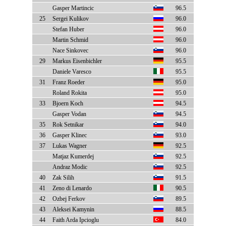
Gasper Martincic
96.5
25
Sergei Kulikov
96.0
Stefan Huber
96.0
Martin Schmid
96.0
Nace Sinkovec
96.0
29
Markus Eisenbichler
95.5
Daniele Varesco
95.5
31
Franz Roeder
95.0
Roland Rokita
95.0
33
Bjoern Koch
94.5
Gasper Vodan
94.5
35
Rok Setnikar
94.0
36
Gasper Klinec
93.0
37
Lukas Wagner
92.5
Matjaz Kumerdej
92.5
Andraz Modic
92.5
40
Zak Silih
91.5
41
Zeno di Lenardo
90.5
42
Ozbej Ferkov
89.5
43
Aleksei Kamynin
88.5
44
Faith Arda Ipcioglu
84.0