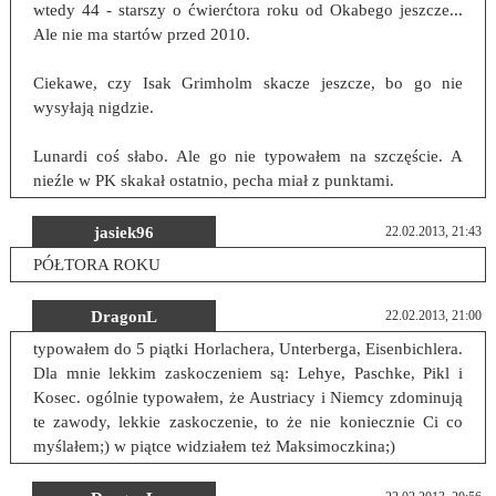
wtedy 44 - starszy o ćwierćtora roku od Okabego jeszcze...
Ale nie ma startów przed 2010.
Ciekawe, czy Isak Grimholm skacze jeszcze, bo go nie
wysyłają nigdzie.
Lunardi coś słabo. Ale go nie typowałem na szczęście. A
nieźle w PK skakał ostatnio, pecha miał z punktami.
jasiek96
22.02.2013, 21:43
PÓŁTORA ROKU
DragonL
22.02.2013, 21:00
typowałem do 5 piątki Horlachera, Unterberga, Eisenbichlera.
Dla mnie lekkim zaskoczeniem są: Lehye, Paschke, Pikl i
Kosec. ogólnie typowałem, że Austriacy i Niemcy zdominują
te zawody, lekkie zaskoczenie, to że nie koniecznie Ci co
myślałem;) w piątce widziałem też Maksimoczkina;)