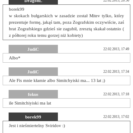
DragonL
22.02.2013, 20:56
borek99
w skokach bułgarskich w zasadzie został Mitev tylko, który
prezentuje formę, jakąś tam, poza Zografskim oczywiście, zaś
brat Zografskiego gdzieś sie zagubił, zresztą skakał ostatnio (
z półtorej roku temu gorzej niż kobiety)
JudiC
22.02.2013, 17:49
Albo*
JudiC
22.02.2013, 17:34
Ale Fis mnie kłamie albo Simitchyiski ma... 13 lat ;)
fokus
22.02.2013, 17:18
ile Simitchiyiski ma lat
borek99
22.02.2013, 17:02
Jest i nieśmiertelny Sviridov :)