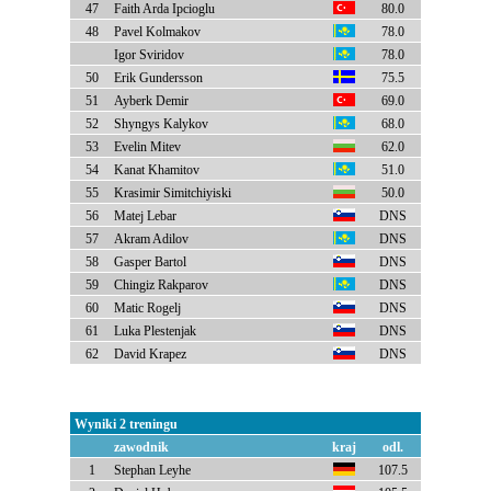
47
Faith Arda Ipcioglu
80.0
48
Pavel Kolmakov
78.0
Igor Sviridov
78.0
50
Erik Gundersson
75.5
51
Ayberk Demir
69.0
52
Shyngys Kalykov
68.0
53
Evelin Mitev
62.0
54
Kanat Khamitov
51.0
55
Krasimir Simitchiyiski
50.0
56
Matej Lebar
DNS
57
Akram Adilov
DNS
58
Gasper Bartol
DNS
59
Chingiz Rakparov
DNS
60
Matic Rogelj
DNS
61
Luka Plestenjak
DNS
62
David Krapez
DNS
Wyniki 2 treningu
zawodnik
kraj
odl.
1
Stephan Leyhe
107.5