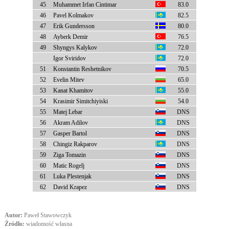
45
Muhammet Irfan Cintimar
83.0
46
Pavel Kolmakov
82.5
47
Erik Gundersson
80.0
48
Ayberk Demir
76.5
49
Shyngys Kalykov
72.0
Igor Sviridov
72.0
51
Konstantin Reshetnikov
70.5
52
Evelin Mitev
65.0
53
Kanat Khamitov
55.0
54
Krasimir Simitchiyiski
54.0
55
Matej Lebar
DNS
56
Akram Adilov
DNS
57
Gasper Bartol
DNS
58
Chingiz Rakparov
DNS
59
Ziga Tomazin
DNS
60
Matic Rogelj
DNS
61
Luka Plestenjak
DNS
62
David Krapez
DNS
Autor:
Paweł Stawowczyk
Źródło:
wiadomość własna