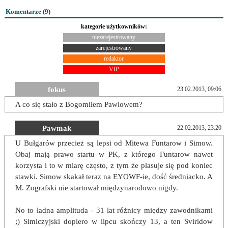
Komentarze (
9
)
kategorie użytkowników:
niezarejestrowany
zarejestrowany
redaktor
VIP
fokus
23.02.2013, 09:06
A co się stało z Bogomiłem Pawlowem?
Pawmak
22.02.2013, 23:20
U Bułgarów przecież są lepsi od Mitewa Funtarow i Simow.
Obaj mają prawo startu w PK, z którego Funtarow nawet
korzysta i to w miarę często, z tym że plasuje się pod koniec
stawki. Simow skakał teraz na EYOWF-ie, dość średniacko. A
M. Zografski nie startował międzynarodowo nigdy.
No to ładna amplituda - 31 lat różnicy między zawodnikami
;) Simiczyjski dopiero w lipcu skończy 13, a ten Sviridow