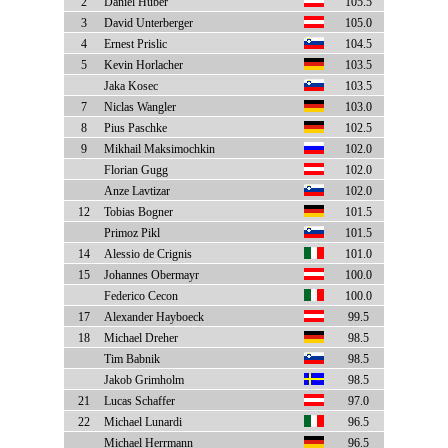
2
Daniel Huber
105.5
3
David Unterberger
105.0
4
Ernest Prislic
104.5
5
Kevin Horlacher
103.5
Jaka Kosec
103.5
7
Niclas Wangler
103.0
8
Pius Paschke
102.5
9
Mikhail Maksimochkin
102.0
Florian Gugg
102.0
Anze Lavtizar
102.0
12
Tobias Bogner
101.5
Primoz Pikl
101.5
14
Alessio de Crignis
101.0
15
Johannes Obermayr
100.0
Federico Cecon
100.0
17
Alexander Hayboeck
99.5
18
Michael Dreher
98.5
Tim Babnik
98.5
Jakob Grimholm
98.5
21
Lucas Schaffer
97.0
22
Michael Lunardi
96.5
Michael Herrmann
96.5