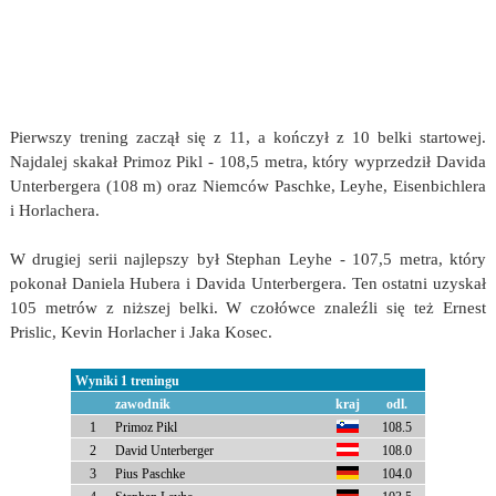
Pierwszy trening zaczął się z 11, a kończył z 10 belki startowej.
Najdalej skakał Primoz Pikl - 108,5 metra, który wyprzedził Davida
Unterbergera (108 m) oraz Niemców Paschke, Leyhe, Eisenbichlera
i Horlachera.
W drugiej serii najlepszy był Stephan Leyhe - 107,5 metra, który
pokonał Daniela Hubera i Davida Unterbergera. Ten ostatni uzyskał
105 metrów z niższej belki. W czołówce znaleźli się też Ernest
Prislic, Kevin Horlacher i Jaka Kosec.
Wyniki 1 treningu
zawodnik
kraj
odl.
1
Primoz Pikl
108.5
2
David Unterberger
108.0
3
Pius Paschke
104.0