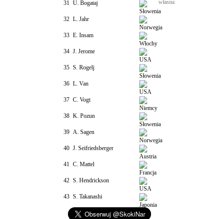
własna
31
U. Bogataj
32
L. Jahr
33
E. Insam
34
J. Jerome
35
S. Rogelj
36
L. Van
37
C. Vogt
38
K. Pozun
39
A. Sagen
40
J. Seifriedsberger
41
C. Mattel
42
S. Hendrickson
43
S. Takanashi