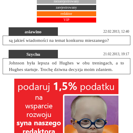
niezarejestrowany
zarejestrowany
redaktor
VIP
asiawino
22.02.2013, 12:40
są jakieś wiadomości na temat konkursu mieszanego?
Szychu
21.02.2013, 19:17
Johnson była lepsza od Hughes w obu treningach, a to
Hughes startuje. Trochę dziwna decyzja moim zdaniem.