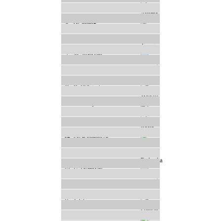
4
K. Keil
5
X. Chang
6
C. Hoelzl
7
M. Malsiner
8
Q. Liu
9
R. D'Agostina
10
A. Gladysheva
11
I. Avvakumova
12
M. Dolezelova
13
J. Kykkänen
14
U. Graessler
15
T. Henrich
16
J. Clair
17
B. Windmueller