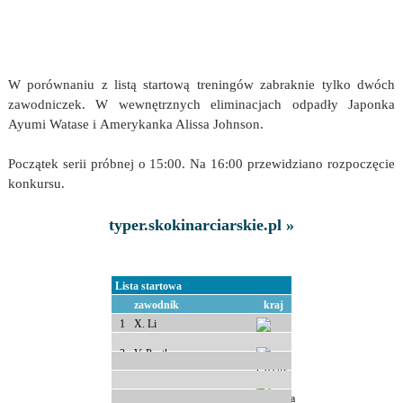
W porównaniu z listą startową treningów zabraknie tylko dwóch
zawodniczek. W wewnętrznych eliminacjach odpadły Japonka
Ayumi Watase i Amerykanka Alissa Johnson.
Początek serii próbnej o 15:00. Na 16:00 przewidziano rozpoczęcie
konkursu.
typer.skokinarciarskie.pl »
Lista startowa
zawodnik
kraj
1
X. Li
2
V. Pustkova
3
D. Haralambie