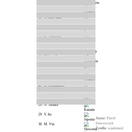
18
S. Wuerth
19
Y. Hirayama
20
M. Shigeno
21
A. Pretorius
22
W. Vuik
23
M. Lundby
24
L. Lemare
25
K. Althaus
26
E. Runggaldier
27
A. Hughes
28
A. Tanaka
29
Y. Ito
Autor:
Paweł
Stawowczyk
30
M. Vtic
Źródło:
wiadomość