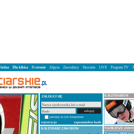
iedza
Dla kibica
O stronie
Zdjęcia
Zawodnicy
Skocznie
LIVE
Program TV
KALENDARIUM
ZALOGUJ SIĘ
pamiętaj na tym komputerze
rejestracja
zapomniałem hasło
NAJBLIŻSZE ZAW
KALENDARZ ZAWODÓW
7 sierpnia 2026 (pią