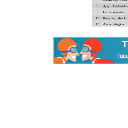
Natalie Dejmkova
9
Aysylu Fakhertdin
Carina Wursthorn
11
Karolina Indracko
12
Alena Sutiagina