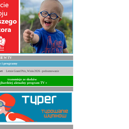
IE W TV
je i programy
rt
Letnie Grand Prix, Wisła 2026 - podsumowanie
transmisje ze skoków
jbardziej aktualny program TV »