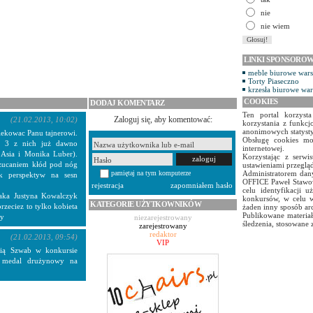
nie
nie wiem
LINKI SPONSORO
meble biurowe war
Torty Piaseczno
krzesła biurowe wa
COOKIES
DODAJ KOMENTARZ
Ten portal korzyst
Zaloguj się, aby komentować:
(21.02.2013, 10:02)
korzystania z funkcj
anonimowych statyst
iekowac Panu tajnerowi.
Obsługę cookies mo
w. 3 z nich już dawno
internetowej.
o Asia i Monika Luber).
Korzystając z serw
rzucaniem kłód pod nóg
ustawieniami przegląd
pamiętaj na tym komputerze
Administratorem dany
ek perspektyw na sesn
OFFICE Paweł Stawow
rejestracja
zapomniałem hasło
celu identyfikacji 
Taka Justyna Kowalczyk
konkursów, w celu w
KATEGORIE UŻYTKOWNIKÓW
rzeciez to tylko kobieta
żaden inny sposób ar
Publikowane materiał
sy
niezarejestrowany
śledzenia, stosowane 
zarejestrowany
redaktor
(21.02.2013, 09:54)
VIP
Asią Szwab w konkursie
y medal drużynowy na