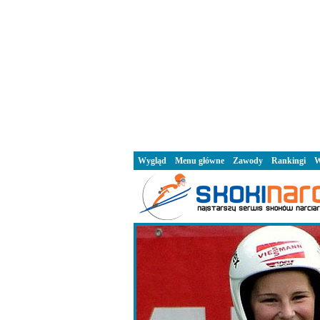
Wygląd
Menu główne
Zawody
Rankingi
W