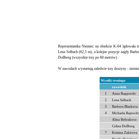
Reprezentantka Niemiec na obiekcie K-64 lądowała me
Lena Selbach (62,5 m), a kolejne pozycje zajęły Barb
Dollberg (wszystkie trzy po 60 metrów).
W zawodach wystartują zaledwie trzy drużyny - niemiec
Wyniki treningu
zawodnik
1
Anna Rupprecht
2
Lena Selbach
3
Barbora Blazkova
4
Michaela Rajnoch
Alina Bobrakova
Celina Dollberg
7
Kristina Zakirova