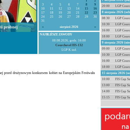
1
2
3
4
5
6
7
8
9
20:00
LGP Courc
10
11
12
13
14
15
16
8 sierpnia 2026 (so
17
18
19
20
21
22
23
24
25
26
27
28
29
30
08:30
LGP Courc
31
10:30
LGP Courc
i próbnej
«
sierpień 2026
»
16:00
LGP Courc
NAJBLIŻSZE ZAWODY
18:00
LGP Courc
08.08.2026, godz. 16:00
9 sierpnia 2026 (nie
Courchevel HS-132
09:00
LGP Courc
LGP K ind.
10:30
LGP Courc
16:00
LGP Courc
18:00
LGP Courc
óbnej przed drużynowym konkursem kobiet na Europejskim Festiwalu
15 sierpnia 2026 (s
10:00
FIS Cup S
13:00
FIS Cup S
14:00
FIS Cup S
15:15
FIS Cup S