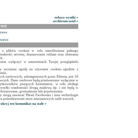
zobacz wyniki »
archiwum sond »
WANE
szawa
rszawa
a z plików cookies w celu umożliwienia pełnego
onalności serwisu, dopasowania reklam oraz zbierania
yk.
żesz wyłączyć w ustawieniach Twojej przeglądarki
isu wyrażasz zgodę na używanie cookies zgodnie z
arki.
ch osobowych, udostępnionych przez Klienta, jest 10
czyk. Dane osobowe będą przetwarzane wyłącznie w
użytkowników piszących komentarze, w celu obsługi
ysyłki wiadomości drogą mailową itp. i nie będą w
chiwizowane, gromadzone lub przetwarzane.
y mogą zawierać Piksel Facebooka i inne technologie
za pośrednictwem stron internetowych osób trzecich.
ukryj ten komunikat na stałe »