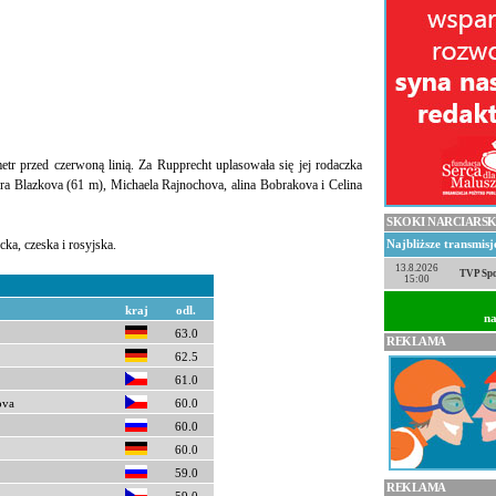
tr przed czerwoną linią. Za Rupprecht uplasowała się jej rodaczka
ora Blazkova (61 m), Michaela Rajnochova, alina Bobrakova i Celina
SKOKI NARCIARSK
ka, czeska i rosyjska.
Najbliższe transmis
13.8.2026
TVP Spo
15:00
kraj
odl.
na
63.0
REKLAMA
62.5
61.0
ova
60.0
60.0
60.0
59.0
REKLAMA