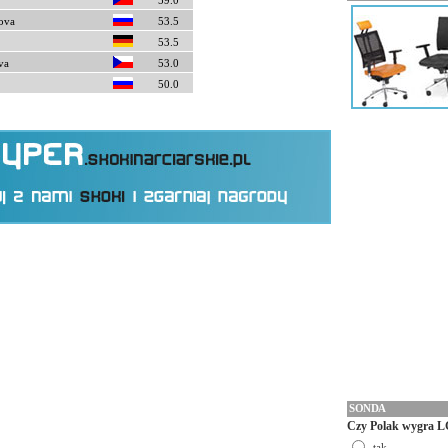
59.0
ova
53.5
53.5
va
53.0
50.0
SONDA
Czy Polak wygra L
tak