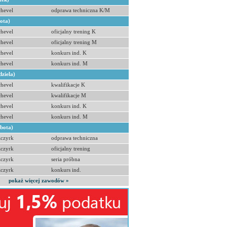
hevel
odprawa techniczna K/M
bota)
hevel
oficjalny trening K
hevel
oficjalny trening M
hevel
konkurs ind. K
hevel
konkurs ind. M
dziela)
hevel
kwalifikacje K
hevel
kwalifikacje M
hevel
konkurs ind. K
hevel
konkurs ind. M
obota)
zczyrk
odprawa techniczna
zczyrk
oficjalny trening
zczyrk
seria próbna
zczyrk
konkurs ind.
pokaż więcej zawodów »