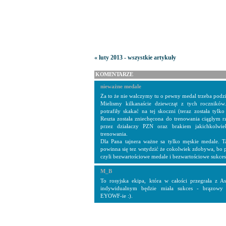
« luty 2013 - wszystkie artykuły
KOMENTARZE
nieważne medale
Za to że nie walczymy tu o pewny medal trzeba podz
Mielismy kilkanaście dziewcząt z tych rocznikó
potrafiły skakać na tej skoczni (teraz została tylk
Reszta została zniechęcona do trenowania ciągłym 
przez działaczy PZN oraz brakiem jakichkolwi
trenowania.
Dla Pana tajnera ważne sa tylko męskie medale. 
powinna się tez wstydzić że cokolwiek zdobywa, bo p
czyli bezwartościowe medale i bezwartościowe sukce
M_B
To rosyjska ekipa, która w całości przegrała z 
indywidualnym będzie miała sukces - brązow
EYOWF-ie :).