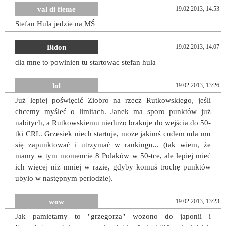
val di fieme
19.02.2013, 14:53
Stefan Hula jedzie na MŚ
Bidon
19.02.2013, 14:07
dla mne to powinien tu startowac stefan hula
lol
19.02.2013, 13:26
Już lepiej poświęcić Ziobro na rzecz Rutkowskiego, jeśli
chcemy myśleć o limitach. Janek ma sporo punktów już
nabitych, a Rutkowskiemu niedużo brakuje do wejścia do 50-
tki CRL. Grzesiek niech startuje, może jakimś cudem uda mu
się zapunktować i utrzymać w rankingu... (tak wiem, że
mamy w tym momencie 8 Polaków w 50-tce, ale lepiej mieć
ich więcej niż mniej w razie, gdyby komuś trochę punktów
ubyło w następnym periodzie).
wow
19.02.2013, 13:23
Jak pamietamy to "grzegorza" wozono do japonii i