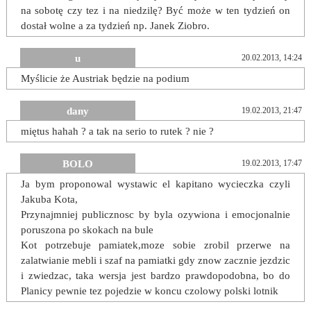
na sobotę czy tez i na niedzilę? Być może w ten tydzień on
dostał wolne a za tydzień np. Janek Ziobro.
u
20.02.2013, 14:24
Myślicie że Austriak będzie na podium
dany
19.02.2013, 21:47
miętus hahah ? a tak na serio to rutek ? nie ?
BOLO
19.02.2013, 17:47
Ja bym proponowal wystawic el kapitano wycieczka czyli
Jakuba Kota,
Przynajmniej publicznosc by byla ozywiona i emocjonalnie
poruszona po skokach na bule
Kot potrzebuje pamiatek,moze sobie zrobil przerwe na
zalatwianie mebli i szaf na pamiatki gdy znow zacznie jezdzic
i zwiedzac, taka wersja jest bardzo prawdopodobna, bo do
Planicy pewnie tez pojedzie w koncu czolowy polski lotnik