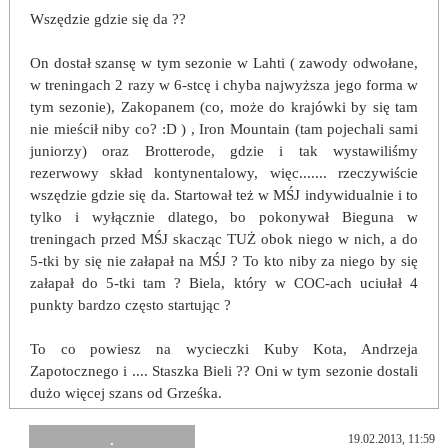
Wszędzie gdzie się da ??
On dostał szansę w tym sezonie w Lahti ( zawody odwołane,
w treningach 2 razy w 6-stcę i chyba najwyższa jego forma w
tym sezonie), Zakopanem (co, może do krajówki by się tam
nie mieścił niby co? :D ) , Iron Mountain (tam pojechali sami
juniorzy) oraz Brotterode, gdzie i tak wystawiliśmy
rezerwowy skład kontynentalowy, więc....... rzeczywiście
wszędzie gdzie się da. Startował też w MŚJ indywidualnie i to
tylko i wyłącznie dlatego, bo pokonywał Bieguna w
treningach przed MŚJ skacząc TUŻ obok niego w nich, a do
5-tki by się nie załapał na MŚJ ? To kto niby za niego by się
załapał do 5-tki tam ? Biela, który w COC-ach uciułał 4
punkty bardzo często startując ?
To co powiesz na wycieczki Kuby Kota, Andrzeja
Zapotocznego i .... Staszka Bieli ?? Oni w tym sezonie dostali
dużo więcej szans od Grześka.
.
19.02.2013, 11:59