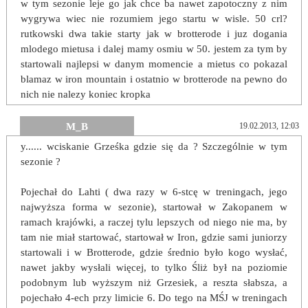
w tym sezonie leje go jak chce ba nawet zapotoczny z nim
wygrywa wiec nie rozumiem jego startu w wisle. 50 crl?
rutkowski dwa takie starty jak w brotterode i juz dogania
mlodego mietusa i dalej mamy osmiu w 50. jestem za tym by
startowali najlepsi w danym momencie a mietus co pokazal
blamaz w iron mountain i ostatnio w brotterode na pewno do
nich nie nalezy koniec kropka
M_B
19.02.2013, 12:03
y...... wciskanie Grześka gdzie się da ? Szczególnie w tym
sezonie ?
Pojechał do Lahti ( dwa razy w 6-stcę w treningach, jego
najwyższa forma w sezonie), startował w Zakopanem w
ramach krajówki, a raczej tylu lepszych od niego nie ma, by
tam nie miał startować, startował w Iron, gdzie sami juniorzy
startowali i w Brotterode, gdzie średnio było kogo wysłać,
nawet jakby wysłali więcej, to tylko Śliż był na poziomie
podobnym lub wyższym niż Grzesiek, a reszta słabsza, a
pojechało 4-ech przy limicie 6. Do tego na MŚJ w treningach