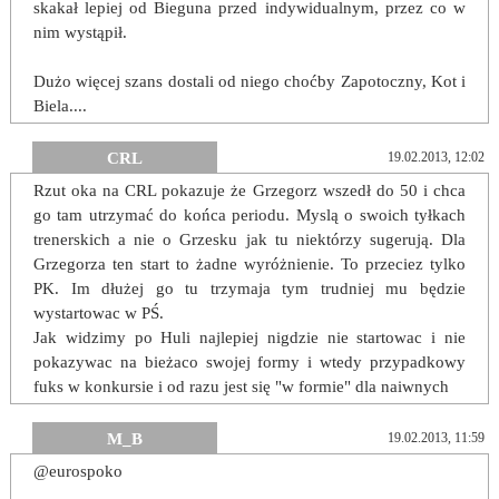
skakał lepiej od Bieguna przed indywidualnym, przez co w
nim wystąpił.
Dużo więcej szans dostali od niego choćby Zapotoczny, Kot i
Biela....
CRL
19.02.2013, 12:02
Rzut oka na CRL pokazuje że Grzegorz wszedł do 50 i chca
go tam utrzymać do końca periodu. Myslą o swoich tyłkach
trenerskich a nie o Grzesku jak tu niektórzy sugerują. Dla
Grzegorza ten start to żadne wyróżnienie. To przeciez tylko
PK. Im dłużej go tu trzymaja tym trudniej mu będzie
wystartowac w PŚ.
Jak widzimy po Huli najlepiej nigdzie nie startowac i nie
pokazywac na bieżaco swojej formy i wtedy przypadkowy
fuks w konkursie i od razu jest się "w formie" dla naiwnych
M_B
19.02.2013, 11:59
@eurospoko