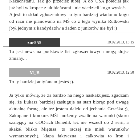
Kazachstanu. Tak go przeciez lubią. A do USA poleciał jak
już byli w kropce z ulubieńcami i nie wiedzieli kogo wysłać.
A jesli to skład zgłoszeniowy to tym bardziej wiadomo kogo
od razu nie planowano na MŚ co z tego wynika Rutkowski
jbył jednym z kandydatów a żaden z juniorów nie był ;)
zur555
19.02.2013, 13:15
To jest news na podstawie list zgłoszeniowych mogą dojsc
zmiany...
M_B
19.02.2013, 12:50
To ty bardziej antyfanem jesteś ;).
Ja tylko mówię, że za bardzo na niego naskakujesz, zgadzam
się, że Łukasz bardziej zasługuje na start biorąc pod uwagę
aktualną formę, ale też jestem daleki od jechania Grześka ;),
Zakopane i konkurs MŚJ możemy zwalić na warunki (skoro
szalejący na COC-ach Benedik też nie wszedł do 2 serii, a
skakał blisko Miętusa, to raczej nie mieli warunków
wymarzonych), klapa faktyczna i całkowita to Iron i