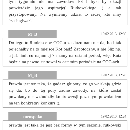
tym tygodniu nie ma zawodów PŚ i była by okazji
potwierdzić jego aspiracje( Rutkowskiego ) a tak
przystopowany. Na wymienny udział to raczej kto inny
"zasługiwał".
M_B
19.02.2013, 12:30
Do tego to 8 miejsce w COC-u za dużo nam nie da, bo i tak
pojechałby na to miejsce Kot bądź Zapotoczny, a nie Śliż np,
a już limit co najmniej 7 mamy na ostatni period, więc Ruta
będzie na pewno startował w ostatnim periodzie na COC-ach.
M_B
19.02.2013, 12:28
Prawda jest też taka, że gadasz głupoty, że go wciskają gdzie
się da, bo do tej pory żadne zawody, na które został
powołany nie wzbudziły kontrowersji poza tym powołaniem
na ten konkretny konkurs ;).
eurospoko
19.02.2013, 12:24
prawda jest taka ze jest bez formy w tym sezonie. rutkowski