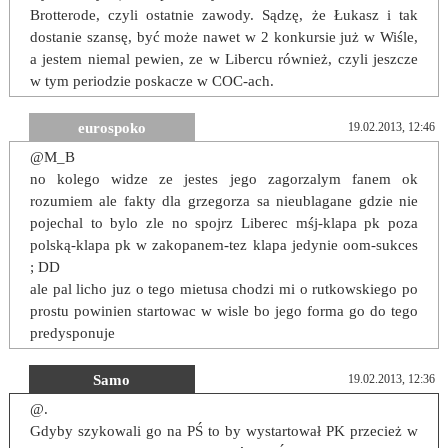
Brotterode, czyli ostatnie zawody. Sądzę, że Łukasz i tak
dostanie szansę, być może nawet w 2 konkursie już w Wiśle,
a jestem niemal pewien, ze w Libercu również, czyli jeszcze
w tym periodzie poskacze w COC-ach.
eurospoko
19.02.2013, 12:46
@M_B
no kolego widze ze jestes jego zagorzalym fanem ok
rozumiem ale fakty dla grzegorza sa nieublagane gdzie nie
pojechal to bylo zle no spojrz Liberec mśj-klapa pk poza
polską-klapa pk w zakopanem-tez klapa jedynie oom-sukces
; DD
ale pal licho juz o tego mietusa chodzi mi o rutkowskiego po
prostu powinien startowac w wisle bo jego forma go do tego
predysponuje
Samo
19.02.2013, 12:36
@.
Gdyby szykowali go na PŚ to by wystartował PK przecież w