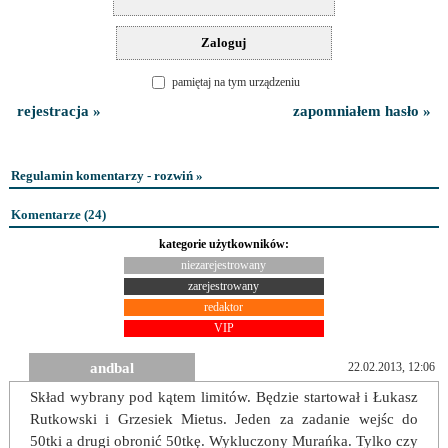
pamiętaj na tym urządzeniu
rejestracja »
zapomniałem hasło »
Regulamin komentarzy - rozwiń »
Komentarze (
24
)
kategorie użytkowników:
niezarejestrowany
zarejestrowany
redaktor
VIP
andbal
22.02.2013, 12:06
Skład wybrany pod kątem limitów. Będzie startował i Łukasz
Rutkowski i Grzesiek Mietus. Jeden za zadanie wejśc do
50tki a drugi obronić 50tkę. Wykluczony Murańka. Tylko czy