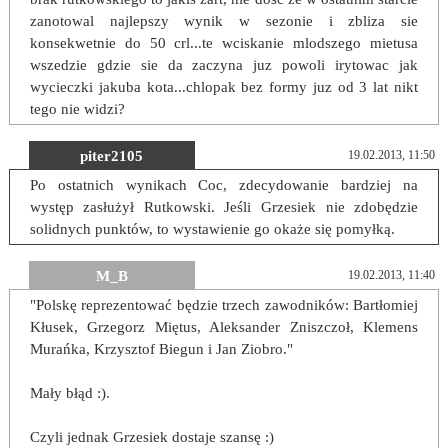
zanotowal najlepszy wynik w sezonie i zbliza sie
konsekwetnie do 50 crl...te wciskanie mlodszego mietusa
wszedzie gdzie sie da zaczyna juz powoli irytowac jak
wycieczki jakuba kota...chlopak bez formy juz od 3 lat nikt
tego nie widzi?
piter2105
19.02.2013, 11:50
Po ostatnich wynikach Coc, zdecydowanie bardziej na
występ zasłużył Rutkowski. Jeśli Grzesiek nie zdobędzie
solidnych punktów, to wystawienie go okaże się pomyłką.
M_B
19.02.2013, 11:40
"Polskę reprezentować będzie trzech zawodników: Bartłomiej
Kłusek, Grzegorz Miętus, Aleksander Zniszczoł, Klemens
Murańka, Krzysztof Biegun i Jan Ziobro."
Mały błąd :).
Czyli jednak Grzesiek dostaje szansę :)