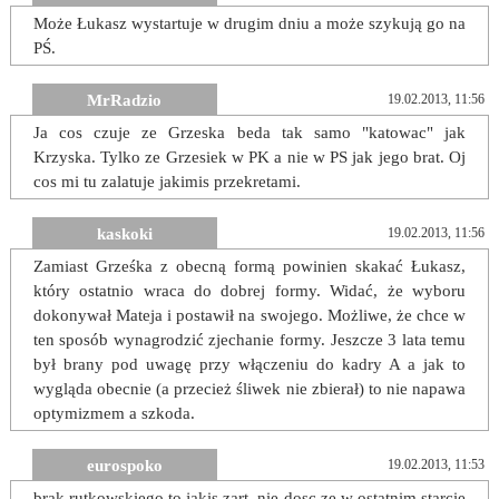
Może Łukasz wystartuje w drugim dniu a może szykują go na
PŚ.
MrRadzio
19.02.2013, 11:56
Ja cos czuje ze Grzeska beda tak samo "katowac" jak
Krzyska. Tylko ze Grzesiek w PK a nie w PS jak jego brat. Oj
cos mi tu zalatuje jakimis przekretami.
kaskoki
19.02.2013, 11:56
Zamiast Grześka z obecną formą powinien skakać Łukasz,
który ostatnio wraca do dobrej formy. Widać, że wyboru
dokonywał Mateja i postawił na swojego. Możliwe, że chce w
ten sposób wynagrodzić zjechanie formy. Jeszcze 3 lata temu
był brany pod uwagę przy włączeniu do kadry A a jak to
wygląda obecnie (a przecież śliwek nie zbierał) to nie napawa
optymizmem a szkoda.
eurospoko
19.02.2013, 11:53
brak rutkowskiego to jakis zart, nie dosc ze w ostatnim starcie