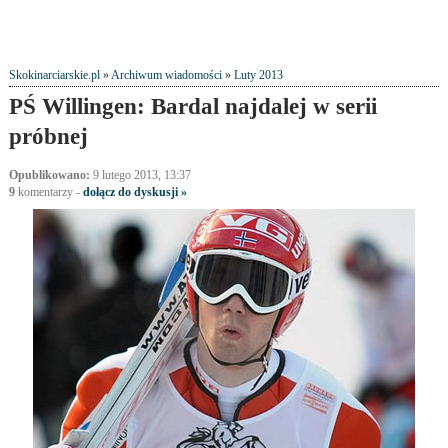
Skokinarciarskie.pl
»
Archiwum wiadomości
»
Luty 2013
PŚ Willingen: Bardal najdalej w serii
próbnej
Opublikowano:
9 lutego 2013, 13:37
9
komentarzy
-
dołącz do dyskusji »