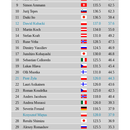
9
Simon Ammann
135.5
62.5
10
Jurij Tepes
136.5
62.3
11
Daiki Ito
136.5
59.4
12
Dawid Kubacki
137.0
57.6
13
Martin Koch
134.0
55.0
14
Stefan Kraft
131.0
49.2
15
Rune Velta
128.5
47.5
16
Dimitry Vassiliev
124.5
46.9
17
Junshiro Kobayashi
130.0
46.8
18
Sebastian Colloredo
125.5
46.4
19
Lukas Hlava
131.5
45.4
20
Olli Muotka
131.0
44.5
21
Piotr Żyła
126.0
44.3
22
Lauri Asikainen
126.0
43.6
23
Roman Koudelka
125.0
42.5
24
Anders Jacobsen
118.0
40.4
25
Andrea Morassi
126.0
39.3
26
Severin Freund
116.5
37.9
Krzysztof Miętus
128.0
37.9
28
Reruhi Shimizu
123.5
36.9
29
Alexey Romashov
125.5
35.3