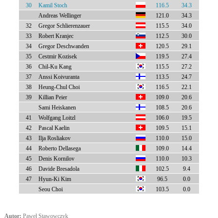
30
Kamil Stoch
116.5
34.3
Andreas Wellinger
121.0
34.3
32
Gregor Schlierenzauer
115.5
34.0
33
Robert Kranjec
112.5
30.0
34
Gregor Deschwanden
120.5
29.1
35
Cestmir Kozisek
119.5
27.4
36
Chil-Ku Kang
115.5
27.2
37
Anssi Koivuranta
113.5
24.7
38
Heung-Chul Choi
116.5
22.1
39
Killian Peier
109.0
20.6
Sami Heiskanen
108.5
20.6
41
Wolfgang Loitzl
106.0
19.5
42
Pascal Kaelin
109.5
15.1
43
Ilja Rosliakov
110.0
15.0
44
Roberto Dellasega
109.0
14.4
45
Denis Kornilov
110.0
10.3
46
Davide Bresadola
102.5
9.4
47
Hyun-Ki Kim
96.5
0.0
Seou Choi
103.5
0.0
Autor:
Paweł Stawowczyk