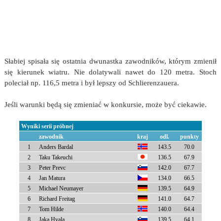
Słabiej spisała się ostatnia dwunastka zawodników, którym zmienił
się kierunek wiatru. Nie dolatywali nawet do 120 metra. Stoch
poleciał np. 116,5 metra i był lepszy od Schlierenzauera.
Jeśli warunki będą się zmieniać w konkursie, może być ciekawie.
Wyniki serii próbnej
zawodnik
kraj
odl.
punkty
1
Anders Bardal
143.5
70.0
2
Taku Takeuchi
136.5
67.9
3
Peter Prevc
142.0
67.7
4
Jan Matura
134.0
66.5
5
Michael Neumayer
139.5
64.9
6
Richard Freitag
141.0
64.7
7
Tom Hilde
140.0
64.4
8
Jaka Hvala
139.5
64.1