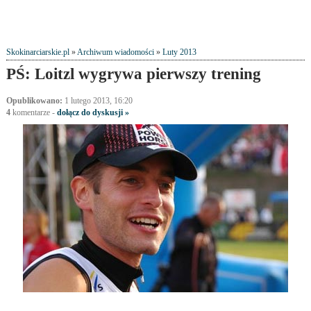
Skokinarciarskie.pl
»
Archiwum wiadomości
»
Luty 2013
PŚ: Loitzl wygrywa pierwszy trening
Opublikowano:
1 lutego 2013, 16:20
4
komentarze
-
dołącz do dyskusji »