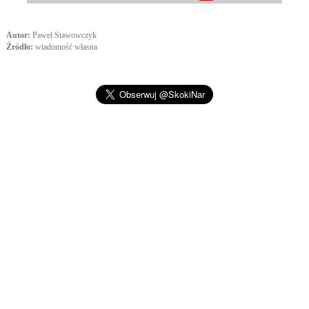
Autor:
Paweł Stawowczyk
Źródło:
wiadomość własna