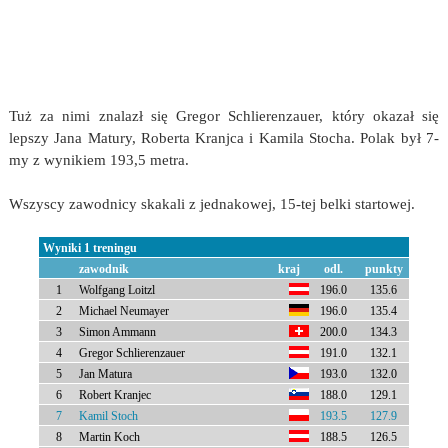
Tuż za nimi znalazł się Gregor Schlierenzauer, który okazał się
lepszy Jana Matury, Roberta Kranjca i Kamila Stocha. Polak był 7-
my z wynikiem 193,5 metra.
Wszyscy zawodnicy skakali z jednakowej, 15-tej belki startowej.
Wyniki 1 treningu
zawodnik
kraj
odl.
punkty
1
Wolfgang Loitzl
196.0
135.6
2
Michael Neumayer
196.0
135.4
3
Simon Ammann
200.0
134.3
4
Gregor Schlierenzauer
191.0
132.1
5
Jan Matura
193.0
132.0
6
Robert Kranjec
188.0
129.1
7
Kamil Stoch
193.5
127.9
8
Martin Koch
188.5
126.5