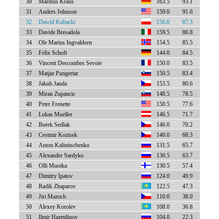
30
Marinus Kraus
163.5
93.1
31
Anders Johnson
159.0
91.6
32
Dawid Kubacki
156.0
87.3
33
Davide Bresadola
159.5
86.8
34
Ole Marius Ingvaldsen
154.5
85.5
35
Felix Schoft
144.0
84.5
36
Vincent Descombes Sevoie
150.0
83.5
37
Matjaz Pungertar
150.5
83.4
38
Jakub Janda
153.5
80.6
39
Miran Zupancic
148.5
78.5
40
Peter Frenette
150.5
77.6
41
Lukas Mueller
146.5
71.7
42
Borek Sedlak
146.0
70.2
43
Cestmir Kozisek
140.0
68.3
44
Anton Kalinitschenko
131.5
65.7
45
Alexander Sardyko
130.5
63.7
46
Olli Muotka
130.5
57.4
47
Dimitry Ipatov
124.0
49.9
48
Radik Zhaparov
122.5
47.3
49
Jiri Mazoch
110.0
38.0
50
Alexey Korolev
108.0
36.8
51
Ilmir Hazetdinov
104.0
22.3