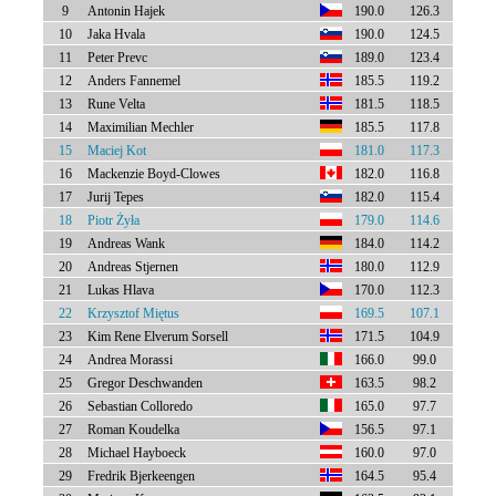
9
Antonin Hajek
190.0
126.3
10
Jaka Hvala
190.0
124.5
11
Peter Prevc
189.0
123.4
12
Anders Fannemel
185.5
119.2
13
Rune Velta
181.5
118.5
14
Maximilian Mechler
185.5
117.8
15
Maciej Kot
181.0
117.3
16
Mackenzie Boyd-Clowes
182.0
116.8
17
Jurij Tepes
182.0
115.4
18
Piotr Żyła
179.0
114.6
19
Andreas Wank
184.0
114.2
20
Andreas Stjernen
180.0
112.9
21
Lukas Hlava
170.0
112.3
22
Krzysztof Miętus
169.5
107.1
23
Kim Rene Elverum Sorsell
171.5
104.9
24
Andrea Morassi
166.0
99.0
25
Gregor Deschwanden
163.5
98.2
26
Sebastian Colloredo
165.0
97.7
27
Roman Koudelka
156.5
97.1
28
Michael Hayboeck
160.0
97.0
29
Fredrik Bjerkeengen
164.5
95.4