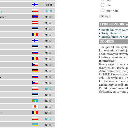
101.0
nie
nie wiem
ny
100.0
orsen
99.5
99.5
LINKI SPONSORO
99.5
meble biurowe war
Torty Piaseczno
96.5
krzesła biurowe wa
96.5
COOKIES
96.0
Ten portal korzyst
korzystania z funkcj
94.5
anonimowych statyst
Obsługę cookies mo
93.5
internetowej.
Korzystając z serw
92.5
ustawieniami przegląd
92.5
Administratorem dany
OFFICE Paweł Stawow
o
90.0
celu identyfikacji 
konkursów, w celu w
90.0
żaden inny sposób ar
Publikowane materiał
88.5
śledzenia, stosowane 
88.0
87.0
86.5
tu
86.5
83.5
83.0