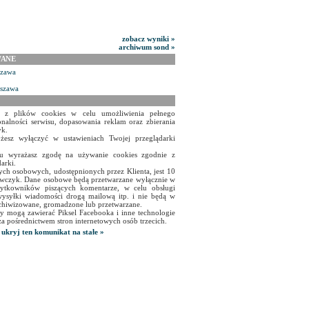
zobacz wyniki »
archiwum sond »
WANE
szawa
rszawa
a z plików cookies w celu umożliwienia pełnego
onalności serwisu, dopasowania reklam oraz zbierania
yk.
żesz wyłączyć w ustawieniach Twojej przeglądarki
isu wyrażasz zgodę na używanie cookies zgodnie z
arki.
ch osobowych, udostępnionych przez Klienta, jest 10
czyk. Dane osobowe będą przetwarzane wyłącznie w
użytkowników piszących komentarze, w celu obsługi
ysyłki wiadomości drogą mailową itp. i nie będą w
chiwizowane, gromadzone lub przetwarzane.
y mogą zawierać Piksel Facebooka i inne technologie
za pośrednictwem stron internetowych osób trzecich.
ukryj ten komunikat na stałe »