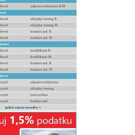
hevel
odprawa techniczna K/M
bota)
hevel
oficjalny trening K
hevel
oficjalny trening M
hevel
konkurs ind. K
hevel
konkurs ind. M
dziela)
hevel
kwalifikacje K
hevel
kwalifikacje M
hevel
konkurs ind. K
hevel
konkurs ind. M
obota)
zczyrk
odprawa techniczna
zczyrk
oficjalny trening
zczyrk
seria próbna
zczyrk
konkurs ind.
pokaż więcej zawodów »