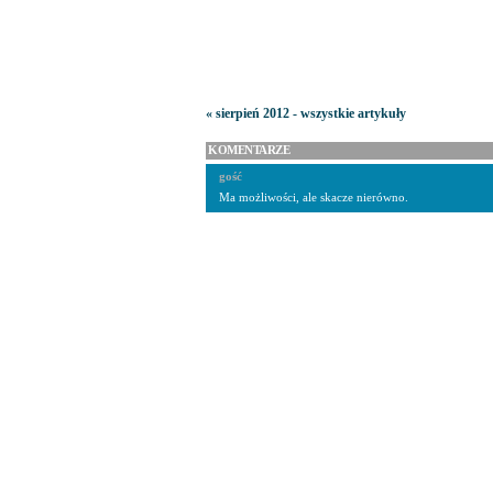
« sierpień 2012 - wszystkie artykuły
KOMENTARZE
gość
Ma możliwości, ale skacze nierówno.