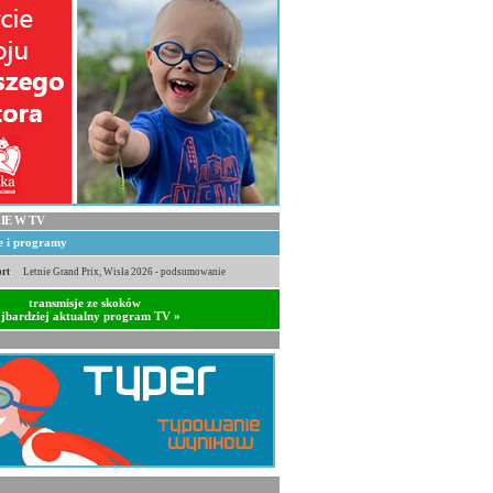
IE W TV
je i programy
rt
Letnie Grand Prix, Wisła 2026 - podsumowanie
transmisje ze skoków
jbardziej aktualny program TV »