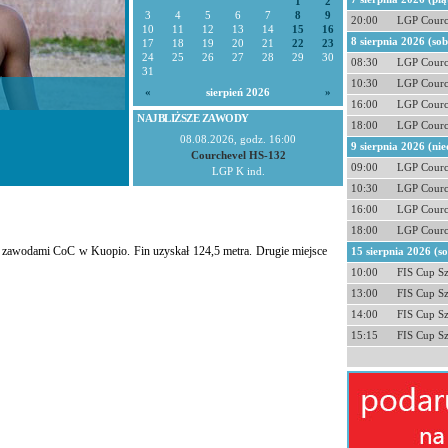
1
2
3
4
5
6
7
8
9
20:00
LGP Courc
10
11
12
13
14
15
16
8 sierpnia 2026 (so
17
18
19
20
21
22
23
24
25
26
27
28
29
30
08:30
LGP Courc
31
10:30
LGP Courc
«
sierpień 2026
»
16:00
LGP Courc
NAJBLIŻSZE ZAWODY
18:00
LGP Courc
08.08.2026, godz. 16:00
9 sierpnia 2026 (nie
Courchevel HS-132
09:00
LGP Courc
LGP K ind.
10:30
LGP Courc
16:00
LGP Courc
18:00
LGP Courc
zed zawodami CoC w Kuopio. Fin uzyskał 124,5 metra. Drugie miejsce
15 sierpnia 2026 (s
10:00
FIS Cup S
13:00
FIS Cup S
14:00
FIS Cup S
15:15
FIS Cup S