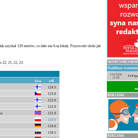
lak uzyskał 120 metrów, co dało mu 6-tą lokatę. Przyzwoite skoki jak
SKOKI NARCIARSK
 22, 21, 22, 23.
Najbliższe transmis
13.8.2026
TVP Spo
15:00
kraj
odl.
124.5
na
123.0
REKLAMA
123.0
122.0
en
121.0
120.0
119.0
118.5
REKLAMA