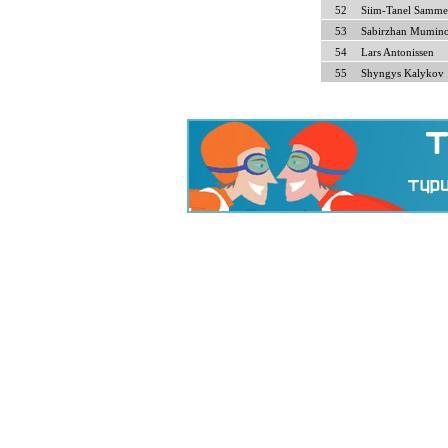
52
Siim-Tanel Samme
53
Sabirzhan Mumin
54
Lars Antonissen
55
Shyngys Kalykov