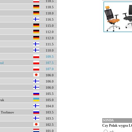
118.5
118.5
118.0
116.5
115.0
112.0
112.0
111.5
110.0
109.5
zoł
107.5
107.0
106.0
106.0
106.0
105.5
yuk
105.0
104.0
 Trofimov
103.5
103.5
SONDA
102.5
Czy Polak wygra L
101.0
tak