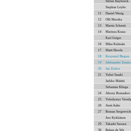
Stefan Hayboeck
Stephan Leyhe
11
Daniel Wenig
12
Olli Muotka
13
Martin Schmitt
14
Marinus Kraus
Karl Geiger
16
Mika Kulmala
17
Matti Herola
18
Krzysztof Biegun
19
Aleksander Zniszc
20
Jan Ziobro
21
Yuhei Sasaki
Jarkko Määttä
Sebastian Klinga
24
Alexey Romashov
25
Volodymyr Vered
26
Antti Aalto
27
Roman Sergeevich
Jere Kykkänen
29
Takashi Sawara
30
Ruben de Wit