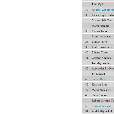
Juho Ojala
32
Andrzej Zapotocz
33
Espen Enger Halv
Markus Schiffner
Martti Nomme
36
Remus Tudor
Sami Heiskanen
38
Illimar Paern
39
Ilmir Hazetdinov
40
Eduard Torok
41
Cestmir Kozisek
Jan Maylaender
43
Alexander Sardyk
Jiri Mazoch
45
Stefan Hula
46
Kristjan Ilves
47
Marat Zhaparov
48
Shota Tanaka
Robert Valentin Ta
50
Szymon Szostok
51
Andrii Klymchuk