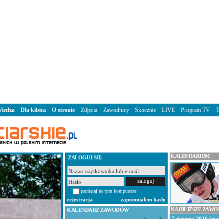
iedza
Dla kibica
O stronie
Zdjęcia
Zawodnicy
Skocznie
LIVE
Program TV
KALENDARIUM
ZALOGUJ SIĘ
pamiętaj na tym komputerze
rejestracja
zapomniałem hasło
NAJBLIŻSZE ZAW
KALENDARZ ZAWODÓW
7 sierpnia 2026 (pią