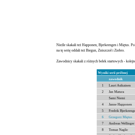
Nieźle skakali też Happonen, Bjerkeengen i Miętus. Po
na tę serię oddali też Biegun, Zniszczoł i Ziobro.
Zawodnicy skakali z różnych belek startowych - kolejno
Wyniki serii próbnej
zawodnik
1
Lauri Asikainen
2
Jan Matura
Sami Niemi
4
Janne Happonen
5
Fredrik Bjerkeeng
6
Grzegorz Miętus
7
Andreas Wellinger
8
Tomaz Naglic