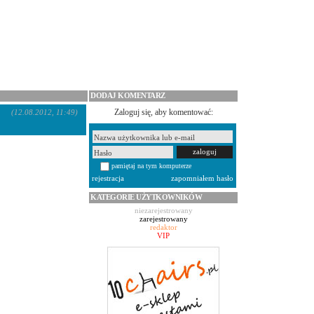
DODAJ KOMENTARZ
Zaloguj się, aby komentować:
(12.08.2012, 11:49)
pamiętaj na tym komputerze
rejestracja
zapomniałem hasło
KATEGORIE UŻYTKOWNIKÓW
niezarejestrowany
zarejestrowany
redaktor
VIP