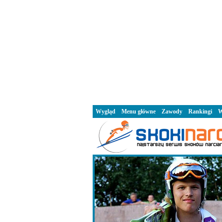
Wygląd
Menu główne
Zawody
Rankingi
W