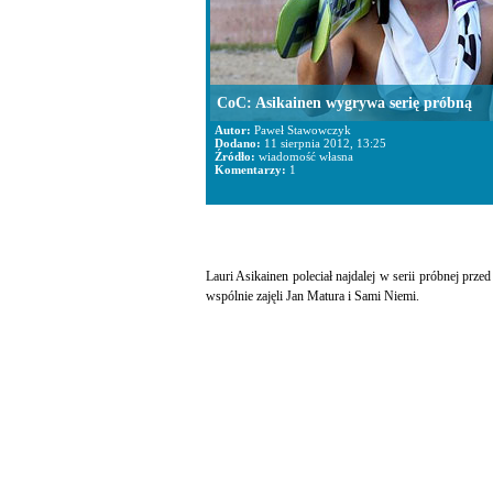
CoC: Asikainen wygrywa serię próbną
Autor:
Paweł Stawowczyk
Dodano:
11 sierpnia 2012, 13:25
Źródło:
wiadomość własna
Komentarzy:
1
Lauri Asikainen poleciał najdalej w serii próbnej pr
wspólnie zajęli Jan Matura i Sami Niemi.