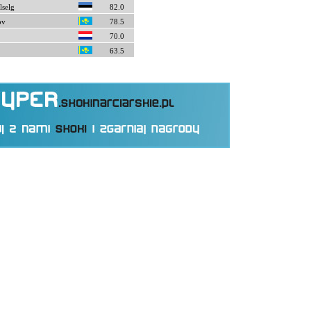
lselg
82.0
ov
78.5
70.0
63.5