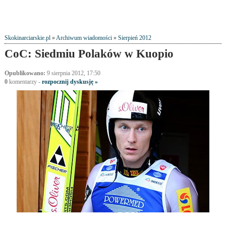
Skokinarciarskie.pl
»
Archiwum wiadomości
»
Sierpień 2012
CoC: Siedmiu Polaków w Kuopio
Opublikowano:
9 sierpnia 2012, 17:50
0
komentarzy -
rozpocznij dyskusję »